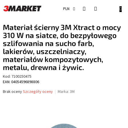
Przejść
do
KOSZ
PLN
treści
Materiał ścierny 3M Xtract o mocy
310 W na siatce, do bezpyłowego
szlifowania na sucho farb,
lakierów, uszczelniaczy,
materiałów kompozytowych,
metalu, drewna i żywic.
Kod:
7100250475
EAN: 04054596898806
Średnia
Brak oceny
Szczegóły oceny
Marka:
3M
ocena
produktu
wynosi
0,0
na
5