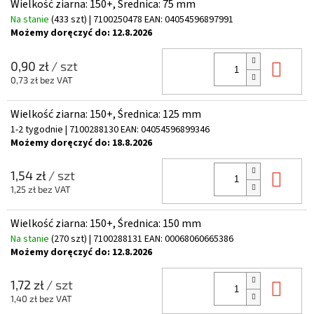
Wielkość ziarna: 150+, Średnica: 75 mm
Na stanie
(433 szt)
| 7100250478
EAN:
04054596897991
Możemy doręczyć do:
12.8.2026
Do 
0,90 zł
/ szt
0,73 zł bez VAT
Wielkość ziarna: 150+, Średnica: 125 mm
1-2 tygodnie
| 7100288130
EAN:
04054596899346
Możemy doręczyć do:
18.8.2026
Do 
1,54 zł
/ szt
1,25 zł bez VAT
Wielkość ziarna: 150+, Średnica: 150 mm
Na stanie
(270 szt)
| 7100288131
EAN:
00068060665386
Możemy doręczyć do:
12.8.2026
Do 
1,72 zł
/ szt
1,40 zł bez VAT