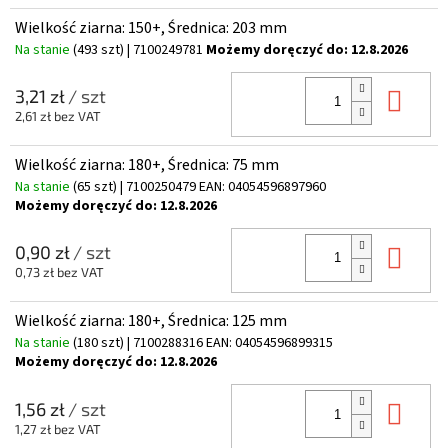
Wielkość ziarna: 150+, Średnica: 203 mm
Na stanie
(493 szt)
| 7100249781
Możemy doręczyć do:
12.8.2026
Do 
3,21 zł
/ szt
2,61 zł bez VAT
Wielkość ziarna: 180+, Średnica: 75 mm
Na stanie
(65 szt)
| 7100250479
EAN:
04054596897960
Możemy doręczyć do:
12.8.2026
Do 
0,90 zł
/ szt
0,73 zł bez VAT
Wielkość ziarna: 180+, Średnica: 125 mm
Na stanie
(180 szt)
| 7100288316
EAN:
04054596899315
Możemy doręczyć do:
12.8.2026
Do 
1,56 zł
/ szt
1,27 zł bez VAT