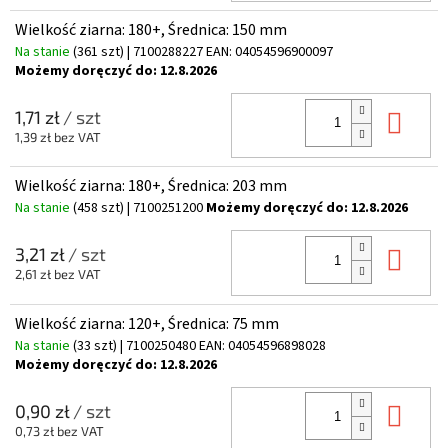
Wielkość ziarna: 180+, Średnica: 150 mm
Na stanie
(361 szt)
| 7100288227
EAN:
04054596900097
Możemy doręczyć do:
12.8.2026
Do 
1,71 zł
/ szt
1,39 zł bez VAT
Wielkość ziarna: 180+, Średnica: 203 mm
Na stanie
(458 szt)
| 7100251200
Możemy doręczyć do:
12.8.2026
Do 
3,21 zł
/ szt
2,61 zł bez VAT
Wielkość ziarna: 120+, Średnica: 75 mm
Na stanie
(33 szt)
| 7100250480
EAN:
04054596898028
Możemy doręczyć do:
12.8.2026
Do 
0,90 zł
/ szt
0,73 zł bez VAT