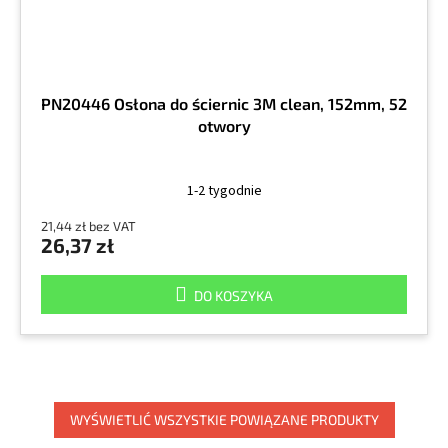
PN20446 Osłona do ściernic 3M clean, 152mm, 52
otwory
1-2 tygodnie
21,44 zł bez VAT
26,37 zł
DO KOSZYKA
WYŚWIETLIĆ WSZYSTKIE POWIĄZANE PRODUKTY