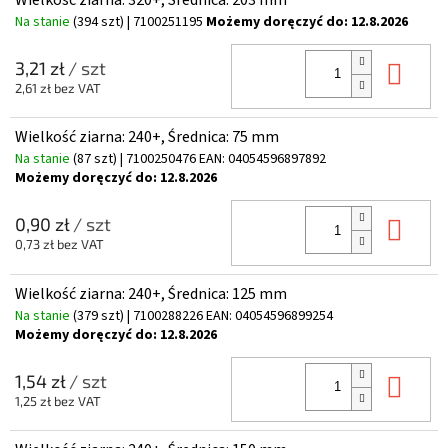
Na stanie
(394 szt)
| 7100251195
Możemy doręczyć do:
12.8.2026
Do 
3,21 zł
/ szt
2,61 zł bez VAT
Wielkość ziarna: 240+, Średnica: 75 mm
Na stanie
(87 szt)
| 7100250476
EAN:
04054596897892
Możemy doręczyć do:
12.8.2026
Do 
0,90 zł
/ szt
0,73 zł bez VAT
Wielkość ziarna: 240+, Średnica: 125 mm
Na stanie
(379 szt)
| 7100288226
EAN:
04054596899254
Możemy doręczyć do:
12.8.2026
Do 
1,54 zł
/ szt
1,25 zł bez VAT