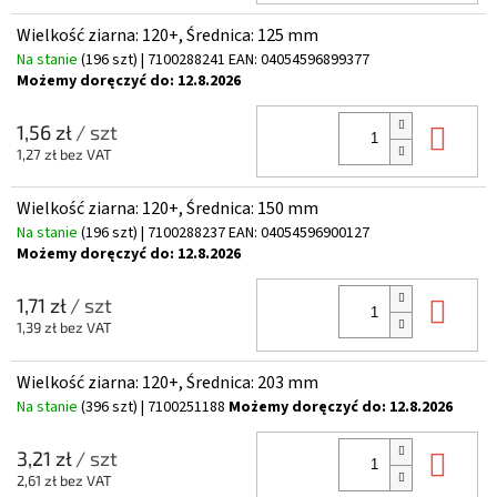
Wielkość ziarna: 120+, Średnica: 125 mm
Na stanie
(196 szt)
| 7100288241
EAN:
04054596899377
Możemy doręczyć do:
12.8.2026
Do 
1,56 zł
/ szt
1,27 zł bez VAT
Wielkość ziarna: 120+, Średnica: 150 mm
Na stanie
(196 szt)
| 7100288237
EAN:
04054596900127
Możemy doręczyć do:
12.8.2026
Do 
1,71 zł
/ szt
1,39 zł bez VAT
Wielkość ziarna: 120+, Średnica: 203 mm
Na stanie
(396 szt)
| 7100251188
Możemy doręczyć do:
12.8.2026
Do 
3,21 zł
/ szt
2,61 zł bez VAT