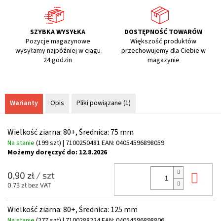
SZYBKA WYSYŁKA
DOSTĘPNOŚĆ TOWARÓW
Pozycje magazynowe
Większość produktów
wysyłamy najpóźniej w ciągu
przechowujemy dla Ciebie w
24 godzin
magazynie
Warianty
Opis
Pliki powiązane (1)
Wielkość ziarna: 80+, Średnica: 75 mm
Na stanie
(199 szt)
| 7100250481
EAN:
04054596898059
Możemy doręczyć do:
12.8.2026
Do 
0,90 zł
/ szt
0,73 zł bez VAT
Wielkość ziarna: 80+, Średnica: 125 mm
Na stanie
(277 szt)
| 7100288224
EAN:
04054596898806