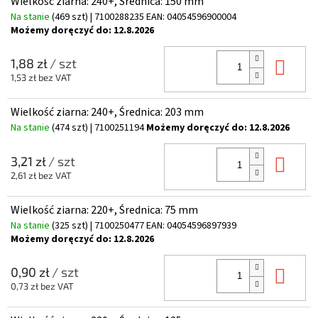
Wielkość ziarna: 240+, Średnica: 150 mm
Na stanie
(469 szt)
| 7100288235
EAN:
04054596900004
Możemy doręczyć do:
12.8.2026
Do 
1,88 zł
/ szt
1,53 zł bez VAT
Wielkość ziarna: 240+, Średnica: 203 mm
Na stanie
(474 szt)
| 7100251194
Możemy doręczyć do:
12.8.2026
Do 
3,21 zł
/ szt
2,61 zł bez VAT
Wielkość ziarna: 220+, Średnica: 75 mm
Na stanie
(325 szt)
| 7100250477
EAN:
04054596897939
Możemy doręczyć do:
12.8.2026
Do 
0,90 zł
/ szt
0,73 zł bez VAT