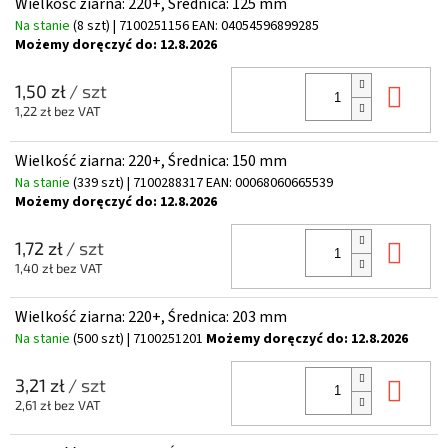
Wielkość ziarna: 220+, Średnica: 125 mm
Na stanie
(8 szt)
| 7100251156
EAN:
04054596899285
Możemy doręczyć do:
12.8.2026
Do 
1,50 zł
/ szt
1,22 zł bez VAT
Wielkość ziarna: 220+, Średnica: 150 mm
Na stanie
(339 szt)
| 7100288317
EAN:
00068060665539
Możemy doręczyć do:
12.8.2026
Do 
1,72 zł
/ szt
1,40 zł bez VAT
Wielkość ziarna: 220+, Średnica: 203 mm
Na stanie
(500 szt)
| 7100251201
Możemy doręczyć do:
12.8.2026
Do 
3,21 zł
/ szt
2,61 zł bez VAT