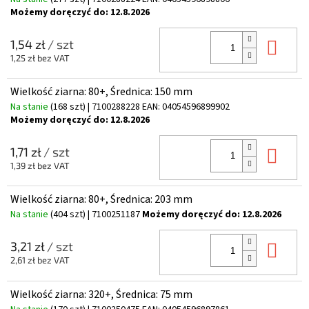
Możemy doręczyć do:
12.8.2026
Do 
1,54 zł
/ szt
1,25 zł bez VAT
Wielkość ziarna: 80+, Średnica: 150 mm
Na stanie
(168 szt)
| 7100288228
EAN:
04054596899902
Możemy doręczyć do:
12.8.2026
Do 
1,71 zł
/ szt
1,39 zł bez VAT
Wielkość ziarna: 80+, Średnica: 203 mm
Na stanie
(404 szt)
| 7100251187
Możemy doręczyć do:
12.8.2026
Do 
3,21 zł
/ szt
2,61 zł bez VAT
Wielkość ziarna: 320+, Średnica: 75 mm