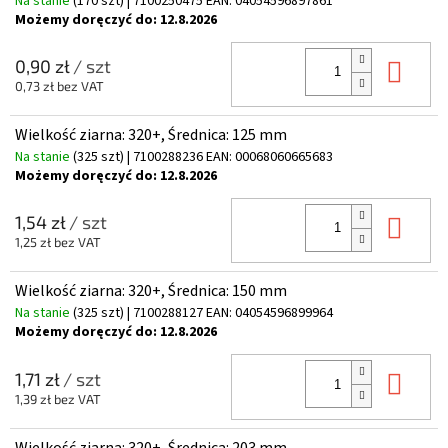
Na stanie
(170 szt)
| 7100250475
EAN:
04054596897861
Możemy doręczyć do:
12.8.2026
Do 
0,90 zł
/ szt
0,73 zł bez VAT
Wielkość ziarna: 320+, Średnica: 125 mm
Na stanie
(325 szt)
| 7100288236
EAN:
00068060665683
Możemy doręczyć do:
12.8.2026
Do 
1,54 zł
/ szt
1,25 zł bez VAT
Wielkość ziarna: 320+, Średnica: 150 mm
Na stanie
(325 szt)
| 7100288127
EAN:
04054596899964
Możemy doręczyć do:
12.8.2026
Do 
1,71 zł
/ szt
1,39 zł bez VAT
Wielkość ziarna: 320+, Średnica: 203 mm