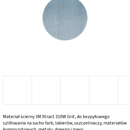
gwiazdek.
Materiał ścierny 3M Xtract 310W Grit, do bezpyłowego
szlifowania na sucho farb, lakierów, uszczelniaczy, materiałów
kompozytowych, metalu, drewna i żywic.