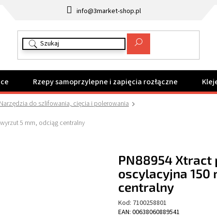
info@3market-shop.pl
ące
Rzepy samoprzylepne i zapięcia rozłączne
Klej
Narzędzia do szlifowania, cięcia i polerowania
 wyrzut 5 mm, odciąg centralny
PN88954 Xtract 
oscylacyjna 150
centralny
Kod:
7100258801
EAN: 00638060889541