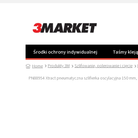
Przejść
do
treści
Środki ochrony indywidualnej
Taśmy klej
Produkty 3M
Szlifowanie, polerowanie i cięcie
Home
PN88954 Xtract pneumatyczna szlifierka oscylacyjna 150 mm,