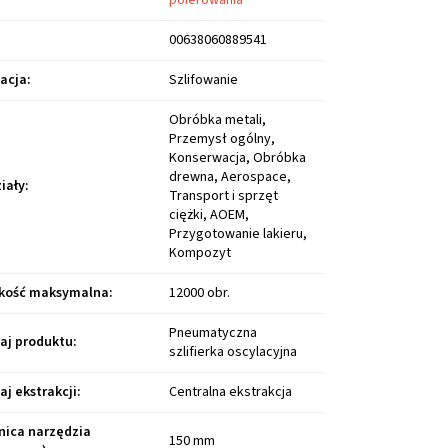
polerowania
00638060889541
kacja
:
Szlifowanie
Obróbka metali,
Przemysł ogólny,
Konserwacja, Obróbka
drewna, Aerospace,
iały
:
Transport i sprzęt
ciężki, AOEM,
Przygotowanie lakieru,
Kompozyt
kość maksymalna
:
12000 obr.
Pneumatyczna
aj produktu
:
szlifierka oscylacyjna
aj ekstrakcji
:
Centralna ekstrakcja
nica narzędzia
150 mm