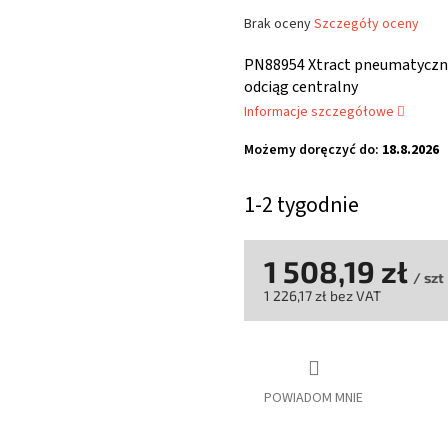
Średnia
Brak oceny
Szczegóły oceny
ocena
produktu
PN88954 Xtract pneumatyczna
wynosi
odciąg centralny
0,0
Informacje szczegółowe
na
5
Możemy doręczyć do:
18.8.2026
gwiazdek.
1-2 tygodnie
1 508,19 zł
/ szt
1 226,17 zł bez VAT
Cena
jednostkowa:
POWIADOM MNIE