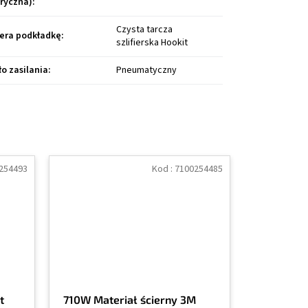
ryczna)
:
Czysta tarcza
era podkładkę
:
szlifierska Hookit
ło zasilania
:
Pneumatyczny
254493
Kod :
7100254485
t
710W Materiał ścierny 3M