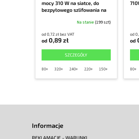
mocy 310 W na siatce, do
710
bezpyłowego szlifowania na
sucho farb, lakierów,
Na stanie
(199 szt)
uszczelniaczy, materiałów
kompozytowych, metalu,
od 0,72 zł bez VAT
od 0,
drewna i żywic.
0,89 zł
0
od
od
SZCZEGÓŁY
80+
320+
240+
220+
150+
180+
120+
80+
S
t
o
Informacje
p
k
REKLAMACJE - WARUNKI