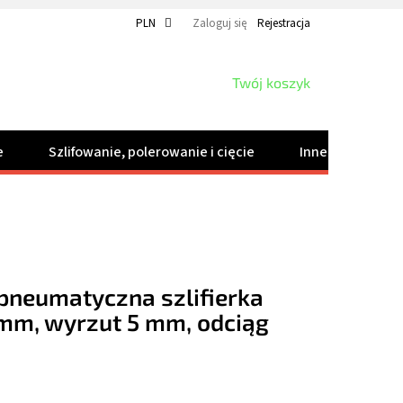
PLN
Zaloguj się
Rejestracja
KOSZYK
Twój koszyk
e
Szlifowanie, polerowanie i cięcie
Inne produkty
pneumatyczna szlifierka
 mm, wyrzut 5 mm, odciąg