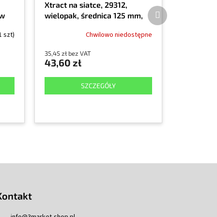
Xtract na siatce, 29312,
Produkt
 w
wielopak, średnica 125 mm,
następny
80+, 120+, 180+, 320+, 8
1 szt)
Chwilowo niedostępne
sztuk w opakowaniu
35,45 zł bez VAT
43,60 zł
SZCZEGÓŁY
Kontakt
info
@
3market-shop.pl