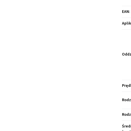
EAN
:
Apli
Oddz
Pręd
Rodz
Rodz
Śred