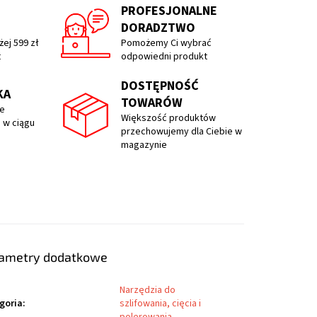
PROFESJONALNE
DORADZTWO
ej 599 zł
Pomożemy Ci wybrać
t
odpowiedni produkt
DOSTĘPNOŚĆ
KA
TOWARÓW
e
Większość produktów
 w ciągu
przechowujemy dla Ciebie w
magazynie
ametry dodatkowe
Narzędzia do
goria
:
szlifowania, cięcia i