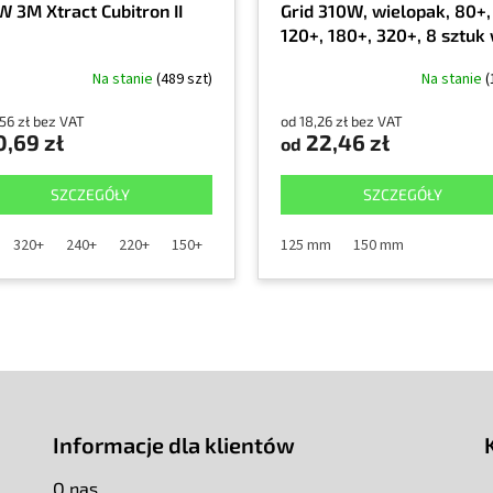
W 3M Xtract Cubitron II
Grid 310W, wielopak, 80+,
120+, 180+, 320+, 8 sztuk
opakowaniu
Na stanie
(489 szt)
Na stanie
(
56 zł bez VAT
od 18,26 zł bez VAT
,69 zł
22,46 zł
od
SZCZEGÓŁY
SZCZEGÓŁY
320+
240+
220+
150+
180+
120+
125 mm
150 mm
Informacje dla klientów
O nas