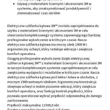
Używaj z materiałami ściernymi i akcesoriami 3M w
systemie, aby zmaksymalizować produktywność i
zminimalizować czas obróbki
Elektryczna szlifierka kątowa 3M™ została zaprojektowana do
użytku z materiałami ściernymi i akcesoriami 3M w celu
stworzenia kompleksowego systemu zapewniającego bardziej
profesjonalne wykończenie w krótszym czasie. Nasza
elektryczna szlifierka kątowa ma mocny silnik 1900 W i
ergonomiczny uchwyt, który redukuje wibracje i zwiększa
komfort operatora.
Osiągnij profesjonalne wykończenie dzięki elektrycznej
szlifierce kątowej 3M™ z materiałami ściernymi i akcesoriami 3M
w naszym kompleksowym systemie zaprojektowanym w celu
zwiększenia wydajności i rezultatów w krótszym czasie. Nasza
elektryczna szlifierka kątowa jest lekka i łatwa w obsłudze, z
mocnym 1900-watowym silnikiem. Ergonomiczna konstrukcja
obejmuje uchwyt o niskim poziomie wibracji, który zwiększa
komfort operatora, oraz funkcję kontroli prędkości, która
pozwala operatorowi wybrać prędkość odpowiednią do danego
zastosowania.
Prędkość maksymalna: 11500,0 obr.