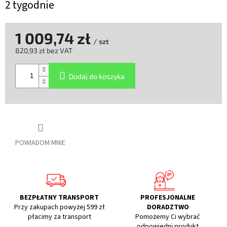
2 tygodnie
1 009,74 zł
/ szt
820,93 zł bez VAT
Cena
jednostkowa:
Dodaj do koszyka
POWIADOM MNIE
BEZPŁATNY TRANSPORT
PROFESJONALNE
Przy zakupach powyżej 599 zł
DORADZTWO
płacimy za transport
Pomożemy Ci wybrać
odpowiedni produkt