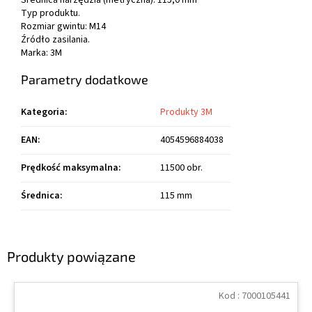
Średnica narzędzia (metryczna): 115,0 mm
Typ produktu.
Rozmiar gwintu: M14
Źródło zasilania.
Marka: 3M
Parametry dodatkowe
Kategoria
:
Produkty 3M
EAN
:
4054596884038
Prędkość maksymalna
:
11500 obr.
Średnica
:
115 mm
Produkty powiązane
Kod :
7000105441