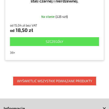
stali czarnej i nierdzewnej.
Na stanie
(125 szt)
od 15,04 zł bez VAT
18,50 zł
od
SZCZEGÓŁY
36+
WYŚWIETLIĆ WSZYSTKIE POWIĄZANE PRODUKTY
S
t
Informacje