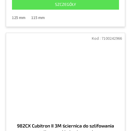
SZCZEGÓŁY
125 mm
115 mm
Kod :
7100242966
982CX Cubitron II 3M ściernica do szlifowania