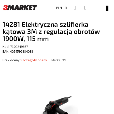
Przejść
do
KOSZ
PLN
treści
14281 Elektryczna szlifierka
kątowa 3M z regulacją obrotów
1900W, 115 mm
Kod:
7100249667
EAN: 4054596884038
Średnia
Brak oceny
Szczegóły oceny
Marka:
3M
ocena
produktu
wynosi
0,0
na
5
gwiazdek.