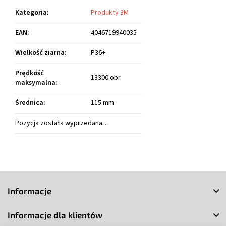
Kategoria
:
Produkty 3M
EAN
:
4046719940035
Wielkość ziarna
:
P36+
Prędkość
13300 obr.
maksymalna
:
Średnica
:
115 mm
Pozycja została wyprzedana…
S
t
Informacje
o
p
Informacje dla klientów
k