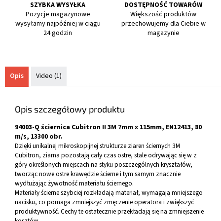
SZYBKA WYSYŁKA
DOSTĘPNOŚĆ TOWARÓW
Pozycje magazynowe
Większość produktów
wysyłamy najpóźniej w ciągu
przechowujemy dla Ciebie w
24 godzin
magazynie
Opis
Video (1)
Opis szczegółowy produktu
94003-Q ściernica Cubitron II 3M 7mm x 115mm, EN12413, 80
m/s, 13300 obr.
Dzięki unikalnej mikroskopijnej strukturze ziaren ściernych 3M
Cubitron, ziarna pozostają cały czas ostre, stale odrywając się w z
góry określonych miejscach na styku poszczególnych kryształów,
tworząc nowe ostre krawędzie ścierne i tym samym znacznie
wydłużając żywotność materiału ściernego.
Materiały ścierne szybciej rozkładają materiał, wymagają mniejszego
nacisku, co pomaga zmniejszyć zmęczenie operatora i zwiększyć
produktywność. Cechy te ostatecznie przekładają się na zmniejszenie
kosztów.