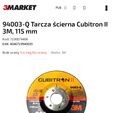
Przejść
do
KOSZ
PLN
treści
94003-Q Tarcza ścierna Cubitron II
3M, 115 mm
Kod:
7100074406
EAN: 4046719940035
Średnia
Brak oceny
Szczegóły oceny
Marka:
3M
ocena
produktu
wynosi
0,0
na
5
gwiazdek.