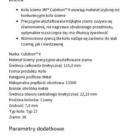
Koła ścierne 3M™ Cubitron™ II usuwają materiał szybciej niż
konkurencyjne koła ścierne
Precyzyjnie ukształtowane trójkątne ziarno zużywa się
równomiernie, nie nagrzewa obrabianego przedmiotu,
optymalnie rozszczepia się i ma dłuższą żywotność
Wzmocnione żywicą lite koło nadaje się zarówno do stali
czarnej, jak i nierdzewnej.
Marka: Cubitron™ II
Materiał ścierny: precyzyjnie ukształtowane ziarno
Średnica całkowita (metryczna): 115,0 mm
Forma produktu: Koło
Kategoria podłoża: Metal
Maksymalna prędkość obrotowa: 13300
Branże: obróbka metali
Średnica otworu centralnego (metryczna): 22,23 mm
Rodzina kolorów: Czarny
Grubość: 7,0 mm
Typ koła: Typ 27
Ziarno: 36
Parametry dodatkowe