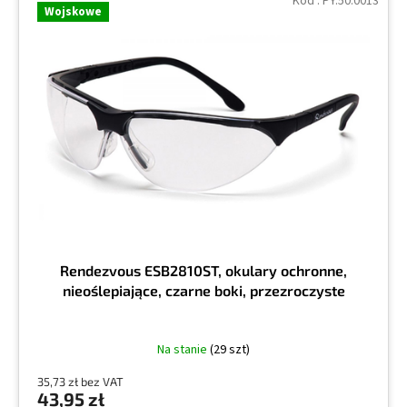
Kod :
PY.50.0013
Wojskowe
Rendezvous ESB2810ST, okulary ochronne,
nieoślepiające, czarne boki, przezroczyste
Na stanie
(29 szt)
35,73 zł bez VAT
43,95 zł