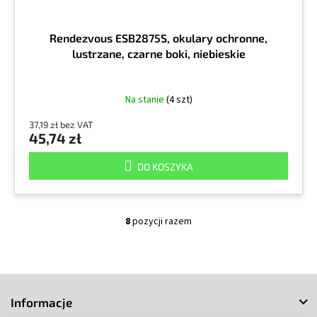
Rendezvous ESB2875S, okulary ochronne,
lustrzane, czarne boki, niebieskie
Na stanie
(4 szt)
37,19 zł bez VAT
45,74 zł
DO KOSZYKA
8
pozycji razem
K
o
n
t
S
r
o
t
Informacje
l
o