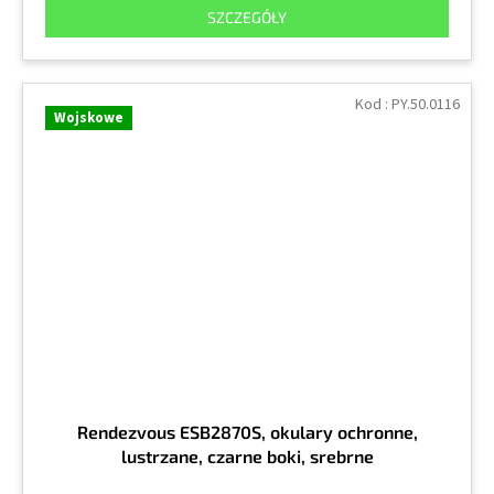
SZCZEGÓŁY
Kod :
PY.50.0116
Wojskowe
Rendezvous ESB2870S, okulary ochronne,
lustrzane, czarne boki, srebrne