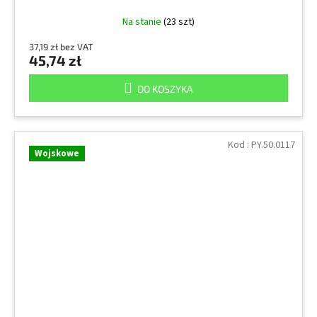
Na stanie
(23 szt)
37,19 zł bez VAT
45,74 zł
DO KOSZYKA
Kod :
PY.50.0117
Wojskowe