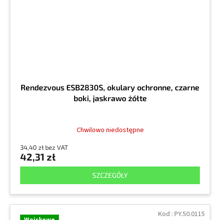
Rendezvous ESB2830S, okulary ochronne, czarne
boki, jaskrawo żółte
Chwilowo niedostępne
34,40 zł bez VAT
42,31 zł
SZCZEGÓŁY
Kod :
PY.50.0115
Wojskowe