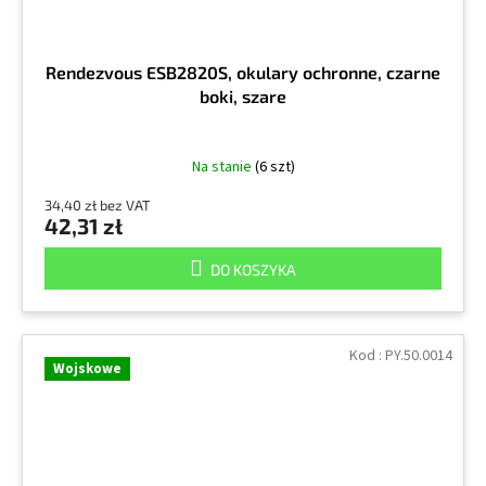
Rendezvous ESB2820S, okulary ochronne, czarne
boki, szare
Na stanie
(6 szt)
34,40 zł bez VAT
42,31 zł
DO KOSZYKA
Kod :
PY.50.0014
Wojskowe