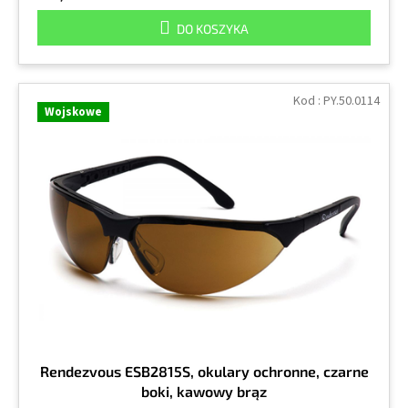
DO KOSZYKA
Kod :
PY.50.0114
Wojskowe
Rendezvous ESB2815S, okulary ochronne, czarne
boki, kawowy brąz