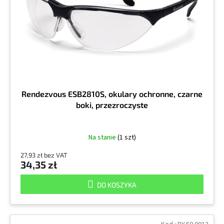
r
k
o
t
d
ó
u
w
k
t
ó
w
Rendezvous ESB2810S, okulary ochronne, czarne
boki, przezroczyste
Na stanie
(1 szt)
27,93 zł bez VAT
34,35 zł
DO KOSZYKA