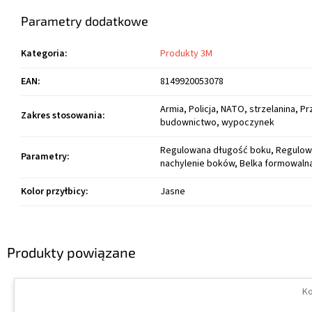
Parametry dodatkowe
Kategoria
:
Produkty 3M
EAN
:
8149920053078
Armia, Policja, NATO, strzelanina, P
Zakres stosowania
:
budownictwo, wypoczynek
Regulowana długość boku, Regulo
Parametry
:
nachylenie boków, Belka formowaln
Kolor przyłbicy
:
Jasne
Produkty powiązane
Ko