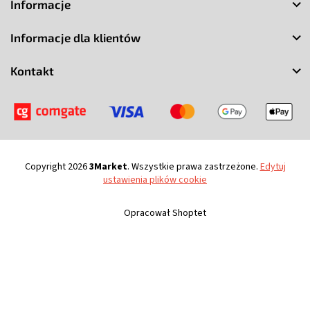
Informacje
o
p
Informacje dla klientów
k
a
Kontakt
Copyright 2026
3Market
. Wszystkie prawa zastrzeżone.
Edytuj
ustawienia plików cookie
Opracował Shoptet