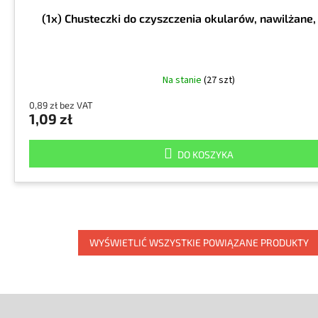
(1x) Chusteczki do czyszczenia okularów, nawilżane
Na stanie
(27 szt)
0,89 zł bez VAT
1,09 zł
DO KOSZYKA
WYŚWIETLIĆ WSZYSTKIE POWIĄZANE PRODUKTY
S
t