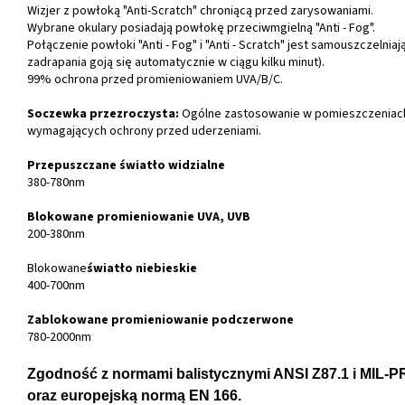
Wizjer z powłoką "Anti-Scratch" chroniącą przed zarysowaniami.
Wybrane okulary posiadają powłokę przeciwmgielną "Anti - Fog".
Połączenie powłoki "Anti - Fog" i "Anti - Scratch" jest samouszczelnia
zadrapania goją się automatycznie w ciągu kilku minut).
99% ochrona przed promieniowaniem UVA/B/C.
Soczewka przezroczysta:
Ogólne zastosowanie w pomieszczeniac
wymagających ochrony przed uderzeniami.
Przepuszczane światło widzialne
380-780nm
Blokowane promieniowanie UVA, UVB
200-380nm
Blokowane
światło niebieskie
400-700nm
Zablokowane promieniowanie podczerwone
780-2000nm
Zgodność z normami balistycznymi ANSI Z87.1 i MIL-P
oraz europejską normą EN 166.