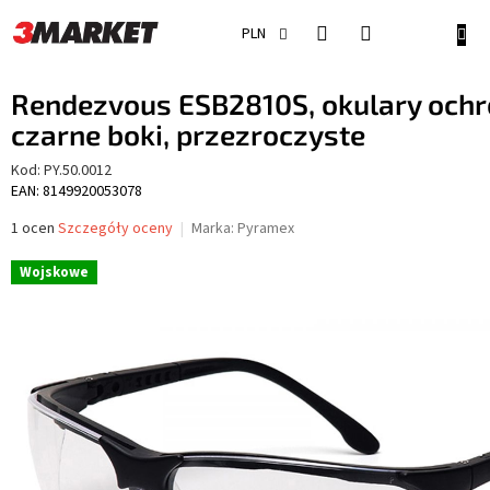
Przejść
do
KOSZ
PLN
treści
Rendezvous ESB2810S, okulary ochr
czarne boki, przezroczyste
Kod:
PY.50.0012
EAN: 8149920053078
Średnia
1 ocen
Szczegóły oceny
Marka:
Pyramex
ocena
produktu
Wojskowe
wynosi
5,0
na
5
gwiazdek.