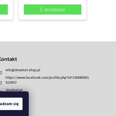
DO KOSZYKA
Kontakt
info
@
3market-shop.pl
https://www.facebook.com/profile.php?id=100086931
810937
3market.pl
adzam się