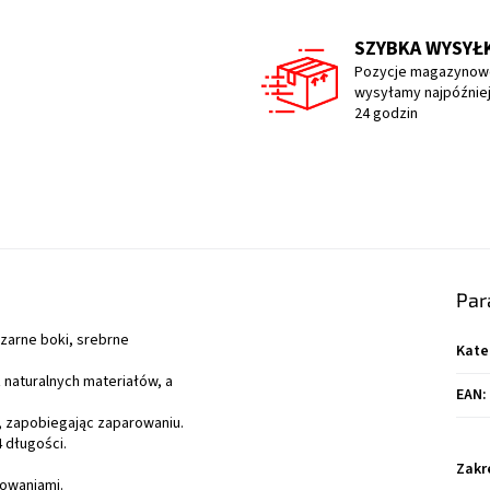
SZYBKA WYSYŁ
Pozycje magazynow
wysyłamy najpóźniej
24 godzin
Par
zarne boki, srebrne
Kate
z naturalnych materiałów, a
EAN
:
 zapobiegając zaparowaniu.
 długości.
Zakr
sowaniami.