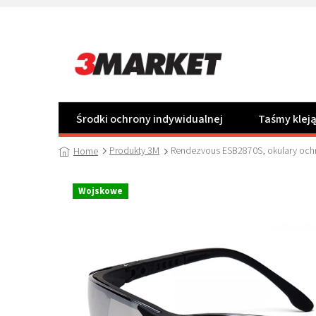
Przejść
do
treści
Środki ochrony indywidualnej
Taśmy klej
Produkty 3M
Rendezvous ESB2870S, okulary ochro
Home
Wojskowe