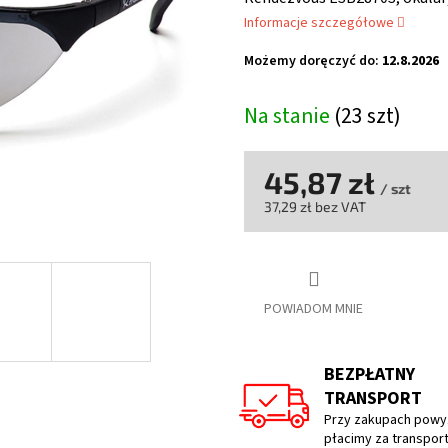
wynosi
Informacje szczegółowe
5,0
na
Możemy doręczyć do:
12.8.2026
5
gwiazdek.
Na stanie
(23 szt)
45,87 zł
/ szt
37,29 zł bez VAT
Cena
jednostkowa:
POWIADOM MNIE
BEZPŁATNY
TRANSPORT
Przy zakupach powyż
płacimy za transpor