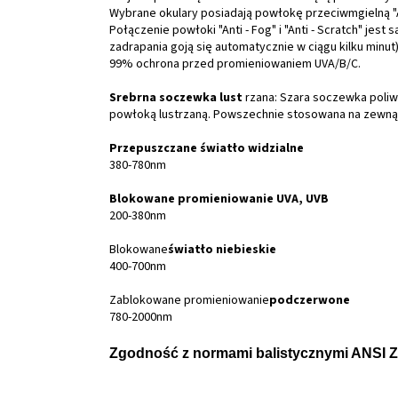
Wybrane okulary posiadają powłokę przeciwmgielną "An
Połączenie powłoki "Anti - Fog" i "Anti - Scratch" jes
zadrapania goją się automatycznie w ciągu kilku minut)
99% ochrona przed promieniowaniem UVA/B/C.
Srebrna soczewka lust
rzana: Szara soczewka poli
powłoką lustrzaną. Powszechnie stosowana na zewnąt
Przepuszczane światło widzialne
380-780nm
Blokowane promieniowanie UVA, UVB
200-380nm
Blokowane
światło niebieskie
400-700nm
Zablokowane promieniowanie
podczerwone
780-2000nm
Zgodność z normami balistycznymi ANSI Z8