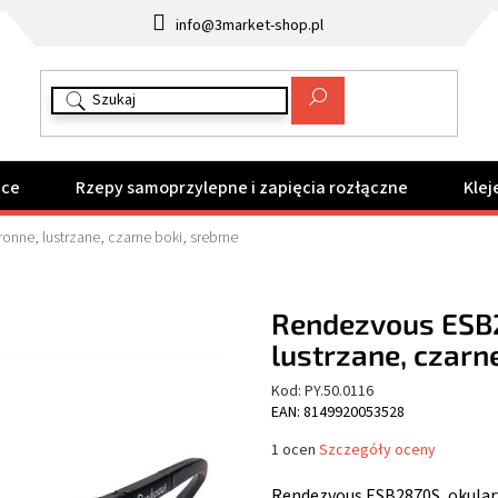
info@3market-shop.pl
ące
Rzepy samoprzylepne i zapięcia rozłączne
Klej
nne, lustrzane, czarne boki, srebrne
Rendezvous ESB2
lustrzane, czarn
Kod:
PY.50.0116
EAN: 8149920053528
Średnia
1 ocen
Szczegóły oceny
ocena
produktu
Rendezvous ESB2870S, okulary