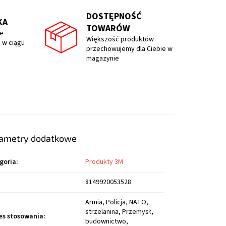
DOSTĘPNOŚĆ
KA
TOWARÓW
e
Większość produktów
 w ciągu
przechowujemy dla Ciebie w
magazynie
ametry dodatkowe
goria
:
Produkty 3M
8149920053528
Armia, Policja, NATO,
strzelanina, Przemysł,
es stosowania
:
budownictwo,