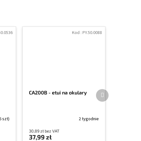
50.0536
Kod :
PY.50.0088
Produkt
CA200B - etui na okulary
następny
6 szt)
2 tygodnie
30,89 zł bez VAT
37,99 zł