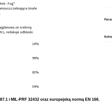
ti - Fog".
t samouszczelniające (małe
.
Para
węglanowa ze srebrną
rz, redukuje odblaski.
Kolo
16%
99%
85%
59%
7.1 i MIL-PRF 32432 oraz europejską normą EN 166.