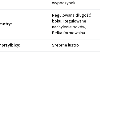
wypoczynek
Regulowana długość
boku, Regulowane
metry
:
nachylenie boków,
Belka formowalna
r przyłbicy
:
Srebrne lustro