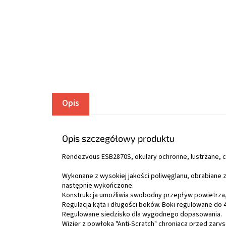
Opis
Opis szczegółowy produktu
Rendezvous ESB2870S, okulary ochronne, lustrzane, c
Wykonane z wysokiej jakości poliwęglanu, obrabiane
następnie wykończone.
Konstrukcja umożliwia swobodny przepływ powietrza,
Regulacja kąta i długości boków. Boki regulowane do 4
Regulowane siedzisko dla wygodnego dopasowania.
Wizjer z powłoką "Anti-Scratch" chroniącą przed zary