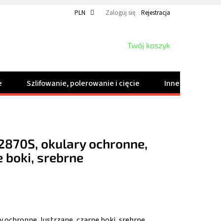
PLN
Zaloguj się
Rejestracja
KOSZYK
Twój koszyk
e
Szlifowanie, polerowanie i cięcie
Inne produkty
870S, okulary ochronne,
e boki, srebrne
 ochronne, lustrzane, czarne boki, srebrne