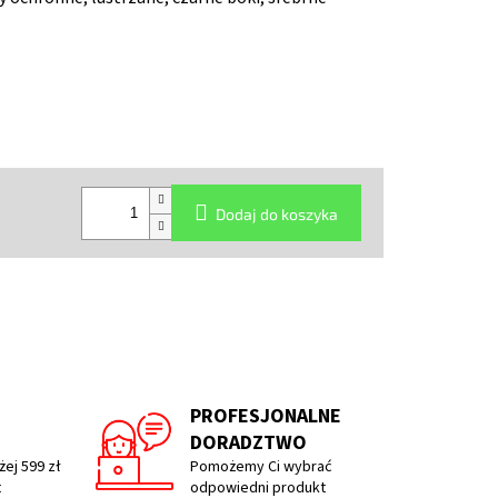
Dodaj do koszyka
PROFESJONALNE
DORADZTWO
ej 599 zł
Pomożemy Ci wybrać
t
odpowiedni produkt