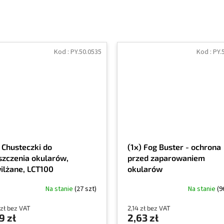
Kod :
PY.50.0535
Kod :
PY.
) Chusteczki do
(1x) Fog Buster - ochrona
szczenia okularów,
przed zaparowaniem
ilżane, LCT100
okularów
Na stanie
(27 szt)
Na stanie
(9
 zł bez VAT
2,14 zł bez VAT
9 zł
2,63 zł