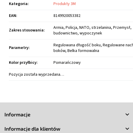
Kategoria
:
Produkty 3M
EAN
:
8149920053382
Armia, Policja, NATO, strzelanina, Przemysł,
Zakres stosowania
:
budownictwo, wypoczynek
Regulowana długość boku, Regulowane nach
Parametry
:
boków, Belka formowalna
Kolor przyłbicy
:
Pomarańczowy
Pozycja została wyprzedana…
S
t
Informacje
o
p
Informacje dla klientów
k