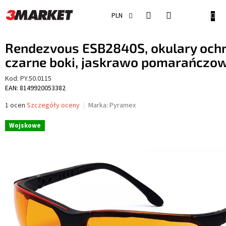
Przejść
do
KOSZ
PLN
treści
Rendezvous ESB2840S, okulary och
czarne boki, jaskrawo pomarańczo
Kod:
PY.50.0115
EAN: 8149920053382
Średnia
1 ocen
Szczegóły oceny
Marka:
Pyramex
ocena
produktu
Wojskowe
wynosi
5,0
na
5
gwiazdek.