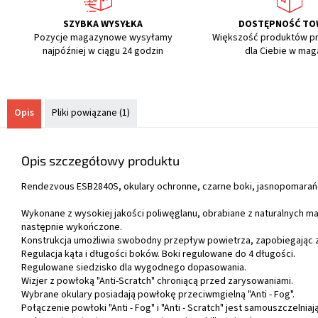
SZYBKA WYSYŁKA
DOSTĘPNOŚĆ T
Pozycje magazynowe wysyłamy
Większość produktów p
najpóźniej w ciągu 24 godzin
dla Ciebie w mag
Opis
Pliki powiązane (1)
Opis szczegółowy produktu
Rendezvous ESB2840S, okulary ochronne, czarne boki, jasnopomara
Wykonane z wysokiej jakości poliwęglanu, obrabiane
z naturalnych ma
następnie wykończone.
Konstrukcja umożliwia swobodny przepływ powietrza, zapobiegając 
Regulacja kąta i długości boków. Boki regulowane do 4 długości.
Regulowane siedzisko dla wygodnego dopasowania.
Wizjer z powłoką "Anti-Scratch" chroniącą przed zarysowaniami.
Wybrane okulary posiadają powłokę przeciwmgielną "Anti - Fog".
Połączenie powłoki "Anti - Fog" i "Anti - Scratch" jest samouszczelnia