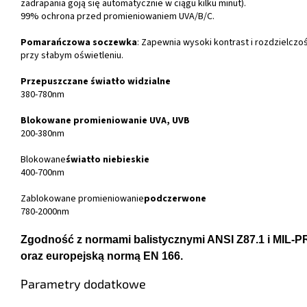
zadrapania goją się automatycznie w ciągu kilku minut).
99% ochrona przed promieniowaniem UVA/B/C.
Pomarańczowa soczewka
: Zapewnia wysoki kontrast i rozdzielczo
przy słabym oświetleniu.
Przepuszczane światło widzialne
380-780nm
Blokowane promieniowanie UVA, UVB
200-380nm
Blokowane
światło niebieskie
400-700nm
Zablokowane promieniowanie
podczerwone
780-2000nm
Zgodność z normami balistycznymi ANSI Z87.1 i MIL-P
oraz europejską normą EN 166.
Parametry dodatkowe