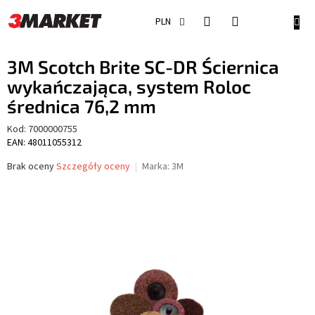
Przejść
do
KOSZ
PLN
treści
3M Scotch Brite SC-DR Ściernica
wykańczająca, system Roloc
średnica 76,2 mm
Kod:
7000000755
EAN: 48011055312
Średnia
Brak oceny
Szczegóły oceny
Marka:
3M
ocena
produktu
wynosi
0,0
na
5
gwiazdek.