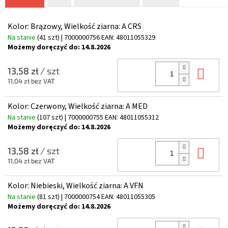
Kolor: Brązowy, Wielkość ziarna: A CRS
Na stanie
(41 szt)
| 7000000756
EAN:
48011055329
Możemy doręczyć do:
14.8.2026
Do 
13,58 zł
/ szt
11,04 zł bez VAT
Kolor: Czerwony, Wielkość ziarna: A MED
Na stanie
(107 szt)
| 7000000755
EAN:
48011055312
Możemy doręczyć do:
14.8.2026
Do 
13,58 zł
/ szt
11,04 zł bez VAT
Kolor: Niebieski, Wielkość ziarna: A VFN
Na stanie
(81 szt)
| 7000000754
EAN:
48011055305
Możemy doręczyć do:
14.8.2026