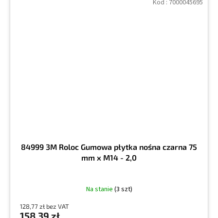
Kod :
7000045695
84999 3M Roloc Gumowa płytka nośna czarna 75
mm x M14 - 2,0
Na stanie
(3 szt)
128,77 zł bez VAT
158,39 zł