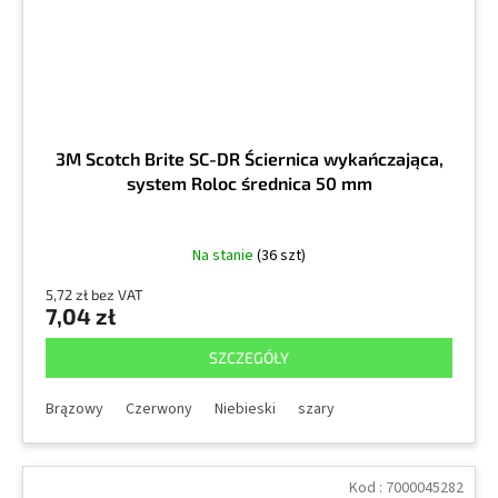
3M Scotch Brite SC-DR Ściernica wykańczająca,
system Roloc średnica 50 mm
Na stanie
(36 szt)
5,72 zł bez VAT
7,04 zł
SZCZEGÓŁY
Brązowy
Czerwony
Niebieski
szary
Kod :
7000045282