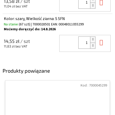
Do 
13,58 zł
/ szt
11,04 zł bez VAT
Kolor: szary, Wielkość ziarna: S SFN
Na stanie
(67 szt)
| 7000028501
EAN:
00048011055299
Możemy doręczyć do:
14.8.2026
Do 
14,55 zł
/ szt
11,83 zł bez VAT
Produkty powiązane
Kod :
7000045299