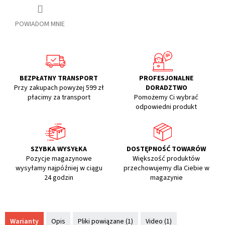
POWIADOM MNIE
BEZPŁATNY TRANSPORT
PROFESJONALNE
Przy zakupach powyżej 599 zł
DORADZTWO
płacimy za transport
Pomożemy Ci wybrać
odpowiedni produkt
SZYBKA WYSYŁKA
DOSTĘPNOŚĆ TOWARÓW
Pozycje magazynowe
Większość produktów
wysyłamy najpóźniej w ciągu
przechowujemy dla Ciebie w
24 godzin
magazynie
Warianty
Opis
Pliki powiązane (1)
Video (1)