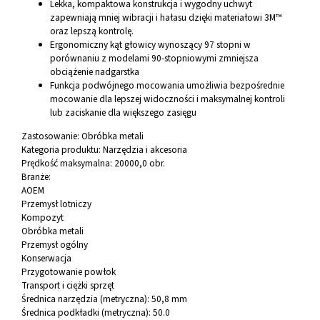
Lekka, kompaktowa konstrukcja i wygodny uchwyt
zapewniają mniej wibracji i hałasu dzięki materiałowi 3M™
oraz lepszą kontrolę.
Ergonomiczny kąt głowicy wynoszący 97 stopni w
porównaniu z modelami 90-stopniowymi zmniejsza
obciążenie nadgarstka
Funkcja podwójnego mocowania umożliwia bezpośrednie
mocowanie dla lepszej widoczności i maksymalnej kontroli
lub zaciskanie dla większego zasięgu
Zastosowanie:
Obróbka metali
Kategoria produktu:
Narzędzia i akcesoria
Prędkość maksymalna:
20000,0 obr.
Branże:
AOEM
Przemysł lotniczy
Kompozyt
Obróbka metali
Przemysł ogólny
Konserwacja
Przygotowanie powłok
Transport i ciężki sprzęt
Średnica narzędzia (metryczna):
50,8 mm
Średnica podkładki (metryczna):
50.0