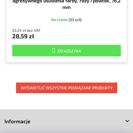
agresywnego usuwania farby, rdzy i powłok, 76,2
mm
Na stanie
(33 szt)
23,24 zł bez VAT
28,59 zł
DO KOSZYKA
WYŚWIETLIĆ WSZYSTKIE POWIĄZANE PRODUKTY
S
t
Informacje
o
p