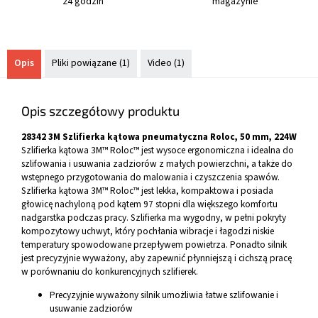
24 godzin
magazynie
Opis
Pliki powiązane (1)
Video (1)
Opis szczegółowy produktu
28342 3M Szlifierka kątowa pneumatyczna Roloc, 50 mm, 224W
Szlifierka kątowa 3M™ Roloc™ jest wysoce ergonomiczna i idealna do
szlifowania i usuwania zadziorów z małych powierzchni, a także do
wstępnego przygotowania do malowania i czyszczenia spawów.
Szlifierka kątowa 3M™ Roloc™ jest lekka, kompaktowa i posiada
głowicę nachyloną pod kątem 97 stopni dla większego komfortu
nadgarstka podczas pracy. Szlifierka ma wygodny, w pełni pokryty
kompozytowy uchwyt, który pochłania wibracje i łagodzi niskie
temperatury spowodowane przepływem powietrza. Ponadto silnik
jest precyzyjnie wyważony, aby zapewnić płynniejszą i cichszą pracę
w porównaniu do konkurencyjnych szlifierek.
Precyzyjnie wyważony silnik umożliwia łatwe szlifowanie i
usuwanie zadziorów