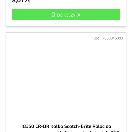
8,01 zł
DO KOSZYKA
Kod :
7000046009
18350 CR-DR Kółko Scotch-Brite Roloc do