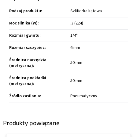
Rodzaj produktu
:
Szlifierka kątowa
Moc silnika (W)
:
.3 (224)
Rozmiar gwintu
:
1/4"
Rozmiar szczypiec
:
6 mm
Średnica narzędzia
50 mm
(metryczna)
:
Średnica podkładki
50 mm
(metryczna)
:
Źródło zasilania
:
Pneumatyczny
Produkty powiązane