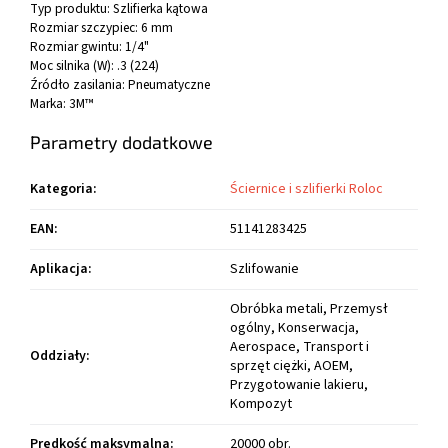
Typ produktu:
Szlifierka kątowa
Rozmiar szczypiec:
6 mm
Rozmiar gwintu:
1/4"
Moc silnika (W):
.3 (224)
Źródło zasilania:
Pneumatyczne
Marka:
3M™
Parametry dodatkowe
Kategoria
:
Ściernice i szlifierki Roloc
EAN
:
51141283425
Aplikacja
:
Szlifowanie
Obróbka metali, Przemysł
ogólny, Konserwacja,
Aerospace, Transport i
Oddziały
:
sprzęt ciężki, AOEM,
Przygotowanie lakieru,
Kompozyt
Prędkość maksymalna
:
20000 obr.