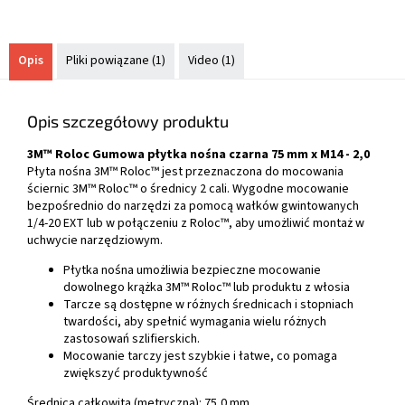
Opis
Pliki powiązane (1)
Video (1)
Opis szczegółowy produktu
3M™ Roloc Gumowa płytka nośna czarna 75 mm x M14 - 2,0
Płyta nośna 3M™ Roloc™ jest przeznaczona do mocowania
ściernic 3M™ Roloc™ o średnicy 2 cali. Wygodne mocowanie
bezpośrednio do narzędzi za pomocą wałków gwintowanych
1/4-20 EXT lub w połączeniu z Roloc™, aby umożliwić montaż w
uchwycie narzędziowym.
Płytka nośna umożliwia bezpieczne mocowanie
dowolnego krążka 3M™ Roloc™ lub produktu z włosia
Tarcze są dostępne w różnych średnicach i stopniach
twardości, aby spełnić wymagania wielu różnych
zastosowań szlifierskich.
Mocowanie tarczy jest szybkie i łatwe, co pomaga
zwiększyć produktywność
Średnica całkowita (metryczna):
75,0 mm