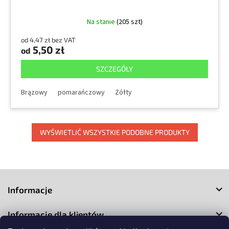
Na stanie
(205 szt)
od 4,47 zł bez VAT
5,50 zł
od
SZCZEGÓŁY
Brązowy
pomarańczowy
Żółty
WYŚWIETLIĆ WSZYSTKIE PODOBNE PRODUKTY
S
t
Informacje
o
p
Informacje dla klientów
k