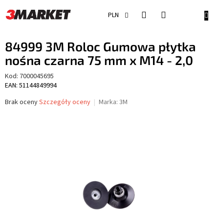
Przejść
do
KOSZ
PLN
treści
84999 3M Roloc Gumowa płytka
nośna czarna 75 mm x M14 - 2,0
Kod:
7000045695
EAN: 51144849994
Średnia
Brak oceny
Szczegóły oceny
Marka:
3M
ocena
produktu
wynosi
0,0
na
5
gwiazdek.