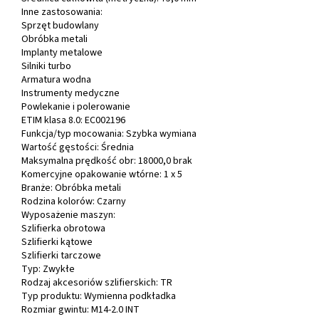
Inne zastosowania:
Sprzęt budowlany
Obróbka metali
Implanty metalowe
Silniki turbo
Armatura wodna
Instrumenty medyczne
Powlekanie i polerowanie
ETIM klasa 8.0:
EC002196
Funkcja/typ mocowania:
Szybka wymiana
Wartość gęstości:
Średnia
Maksymalna prędkość obr:
18000,0 brak
Komercyjne opakowanie wtórne:
1 x 5
Branże:
Obróbka metali
Rodzina kolorów:
Czarny
Wyposażenie maszyn:
Szlifierka obrotowa
Szlifierki kątowe
Szlifierki tarczowe
Typ:
Zwykłe
Rodzaj akcesoriów szlifierskich:
TR
Typ produktu:
Wymienna podkładka
Rozmiar gwintu:
M14-2.0 INT