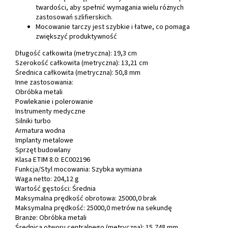
twardości, aby spełnić wymagania wielu różnych
zastosowań szlifierskich.
Mocowanie tarczy jest szybkie i łatwe, co pomaga
zwiększyć produktywność
Długość całkowita (metryczna): 19,3 cm
Szerokość całkowita (metryczna): 13,21 cm
Średnica całkowita (metryczna): 50,8 mm
Inne zastosowania:
Obróbka metali
Powlekanie i polerowanie
Instrumenty medyczne
Silniki turbo
Armatura wodna
Implanty metalowe
Sprzęt budowlany
Klasa ETIM 8.0: EC002196
Funkcja/Styl mocowania: Szybka wymiana
Waga netto: 204,12 g
Wartość gęstości: Średnia
Maksymalna prędkość obrotowa: 25000,0 brak
Maksymalna prędkość: 25000,0 metrów na sekundę
Branże: Obróbka metali
Średnica otworu centralnego (metryczna): 15,748 mm