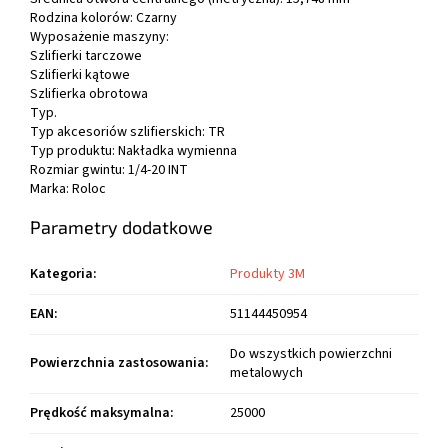
Rodzina kolorów: Czarny
Wyposażenie maszyny:
Szlifierki tarczowe
Szlifierki kątowe
Szlifierka obrotowa
Typ.
Typ akcesoriów szlifierskich: TR
Typ produktu: Nakładka wymienna
Rozmiar gwintu: 1/4-20 INT
Marka: Roloc
Parametry dodatkowe
Kategoria
:
Produkty 3M
EAN
:
51144450954
Do wszystkich powierzchni
Powierzchnia zastosowania
:
metalowych
Prędkość maksymalna
:
25000