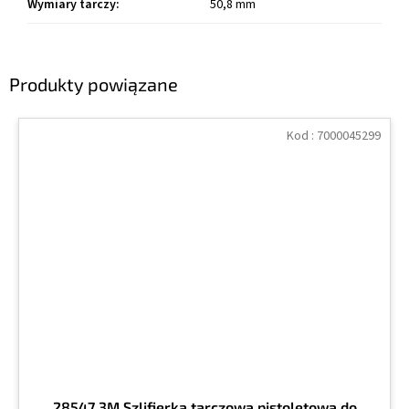
Wymiary tarczy
:
50,8 mm
Produkty powiązane
Kod :
7000045299
28547 3M Szlifierka tarczowa pistoletowa do