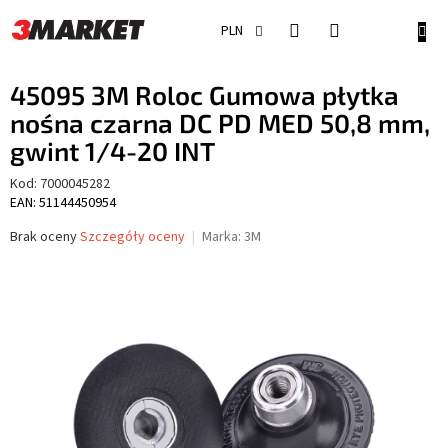
Przejść
do
KOSZ
PLN
treści
45095 3M Roloc Gumowa płytka
nośna czarna DC PD MED 50,8 mm,
gwint 1/4-20 INT
Kod:
7000045282
EAN: 51144450954
Średnia
Brak oceny
Szczegóły oceny
Marka:
3M
ocena
produktu
wynosi
0,0
na
5
gwiazdek.