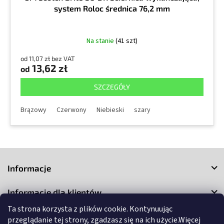
system Roloc średnica 76,2 mm
Na stanie
(41 szt)
od 11,07 zł bez VAT
13,62 zł
od
SZCZEGÓŁY
Brązowy
Czerwony
Niebieski
szary
S
t
Informacje
o
p
Informacje dla klientów
k
a
Ta strona korzysta z plików cookie. Kontynuując
Kontakt
przeglądanie tej strony, zgadzasz się na ich użycie.Więcej