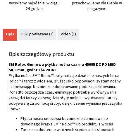
wysyłamy najpóźniej w ciągu
przechowujemy dla Ciebie w
24 godzin
magazynie
Opis
Pliki powiązane (1)
Video (1)
Opis szczegółowy produktu
3M Roloc Gumowa płytka nośna czarna 45095 DC PD MED
50,8 mm, gwint 1/4-20 INT
Płytka nośna 3M™ Roloc™ optymalizuje działanie naszych tarcz
Roloc™ i tarcz z włosiem, służąc jako odpowiedni system nośny
i zapewniając bezpieczne dopasowanie podczas szlifowania.
Ponadto oszczędza czas, eliminując potrzebę wyrównywania
krawędzi tarczy z krawędzią płyty nośnej - wyrównanie tarczy
odbywa się za pomocą śruby, dzięki czemu wymiana jest szybka
i łatwa.
Płytka nośna umożliwia bezpieczne zamocowanie
dowolnego krążka 3M™ Roloc™ lub produktu z włosia
Tarcze są dostępne w różnych średnicach i stopniach