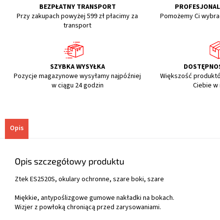
BEZPŁATNY TRANSPORT
PROFESJONA
Przy zakupach powyżej 599 zł płacimy za
Pomożemy Ci wybra
transport
SZYBKA WYSYŁKA
DOSTĘPNO
Pozycje magazynowe wysyłamy najpóźniej
Większość produkt
w ciągu 24 godzin
Ciebie w
Opis
Opis szczegółowy produktu
Ztek ES2520S, okulary ochronne, szare boki, szare
Miękkie, antypoślizgowe gumowe nakładki na bokach.
Wizjer z powłoką chroniącą przed zarysowaniami.