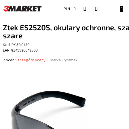
Przejść
do
KOSZ
PLN
treści
Ztek ES2520S, okulary ochronne, sza
szare
Kod:
PY.50.0130
EAN: 8149920048500
Średnia
2 ocen
Szczegóły oceny
Marka:
Pyramex
ocena
produktu
wynosi
5,0
na
5
gwiazdek.