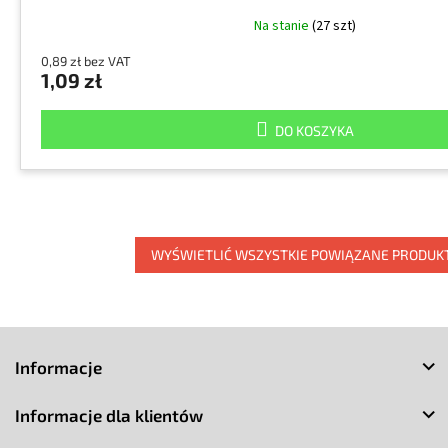
Na stanie
(27 szt)
0,89 zł bez VAT
1,09 zł
DO KOSZYKA
WYŚWIETLIĆ WSZYSTKIE POWIĄZANE PRODUK
S
t
Informacje
o
p
Informacje dla klientów
k
a