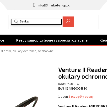
info@3market-shop.pl
ące
Rzepy samoprzylepne i zapięcia rozłączne
Klej
5 dioptrii, okulary ochronne, bezbarwne
Venture II Reader
okulary ochronn
Kod:
PY.50.0140
EAN: 8149920064890
Średnia
1 ocen
Szczegóły oceny
ocena
produktu
Venture II Readers ESB1810R1