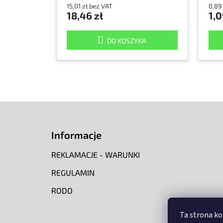
15,01 zł bez VAT
0,89
18,46 zł
1,0
DO KOSZYKA
S
t
o
Informacje
p
k
REKLAMACJE - WARUNKI
a
REGULAMIN
RODO
Ta strona ko