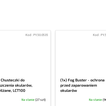
Kod :
PY.50.0535
Kod :
PY.
) Chusteczki do
(1x) Fog Buster - ochrona
szczenia okularów,
przed zaparowaniem
ilżane, LCT100
okularów
Na stanie
(27 szt)
Na stanie
(9