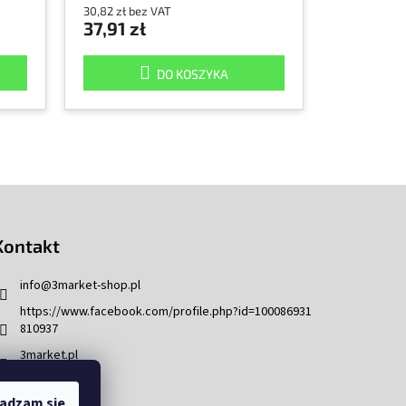
30,82 zł bez VAT
37,91 zł
DO KOSZYKA
Kontakt
info
@
3market-shop.pl
https://www.facebook.com/profile.php?id=100086931
810937
3market.pl
adzam się