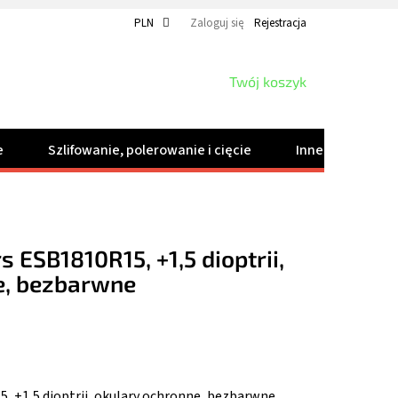
PLN
Zaloguj się
Rejestracja
KOSZYK
Twój koszyk
e
Szlifowanie, polerowanie i cięcie
Inne produkty
s ESB1810R15, +1,5 dioptrii,
e, bezbarwne
5, +1,5 dioptrii, okulary ochronne, bezbarwne