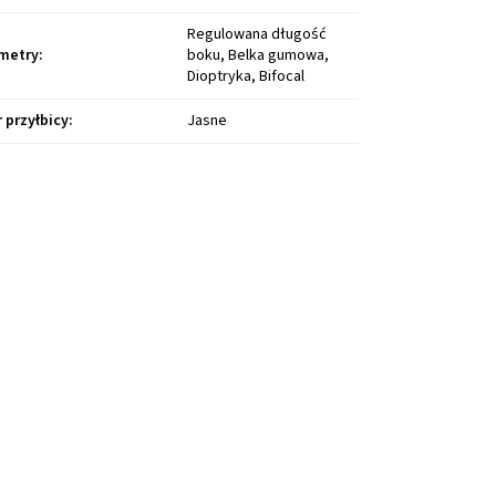
Regulowana długość
metry
:
boku, Belka gumowa,
Dioptryka, Bifocal
r przyłbicy
:
Jasne