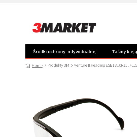
Przejść
do
treści
Środki ochrony indywidualnej
Taśmy klej
Produkty 3M
Venture II Readers ESB1810R15, +1,
Home