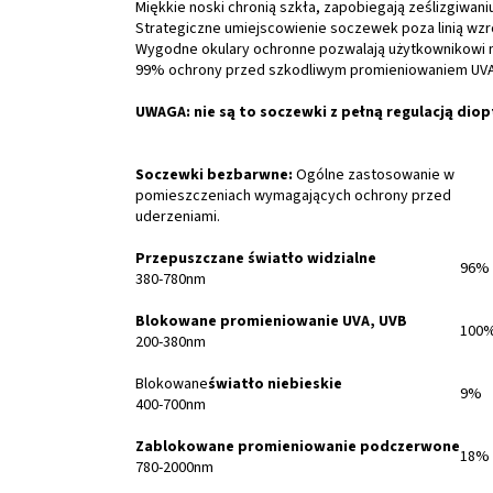
Miękkie noski chronią szkła, zapobiegają ześlizgiwan
Strategiczne umiejscowienie soczewek poza linią wzr
Wygodne okulary ochronne pozwalają użytkownikowi n
99% ochrony przed szkodliwym promieniowaniem UVA/
UWAGA: nie są to soczewki z pełną regulacją dioptr
Soczewki bezbarwne:
Ogólne zastosowanie w
pomieszczeniach wymagających ochrony przed
uderzeniami.
Przepuszczane światło widzialne
96%
380-780nm
Blokowane promieniowanie UVA, UVB
100
200-380nm
Blokowane
światło niebieskie
9%
400-700nm
Zablokowane promieniowanie podczerwone
18%
780-2000nm