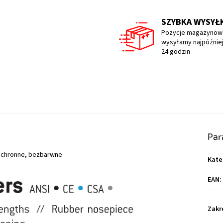
SZYBKA WYSYŁ
Pozycje magazynow
wysyłamy najpóźniej
24 godzin
Par
y ochronne, bezbarwne
Kate
EAN
:
Zakr