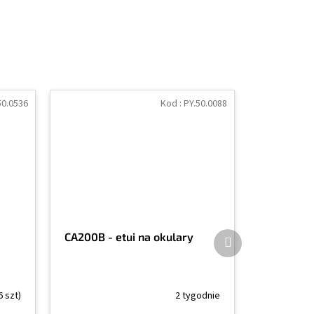
50.0536
Kod :
PY.50.0088
Produkt
CA200B - etui na okulary
następny
6 szt)
2 tygodnie