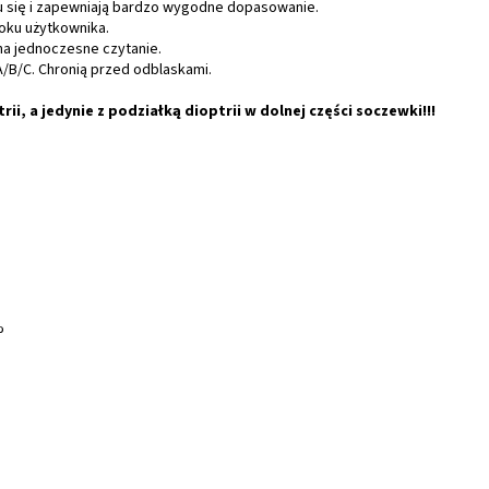
iu się i zapewniają bardzo wygodne dopasowanie.
oku użytkownika.
a jednoczesne czytanie.
B/C. Chronią przed odblaskami.
ii, a jedynie z podziałką dioptrii w dolnej części soczewki!!!
%