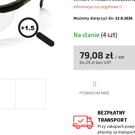
wynosi
Informacje szczegółowe
5,0
na
Możemy doręczyć do:
13.8.2026
5
gwiazdek.
Na stanie
(4 szt)
79,08 zł
/ szt
64,29 zł bez VAT
Cena
jednostkowa:
POWIADOM MNIE
BEZPŁATNY
TRANSPORT
Przy zakupach powyż
płacimy za transpor