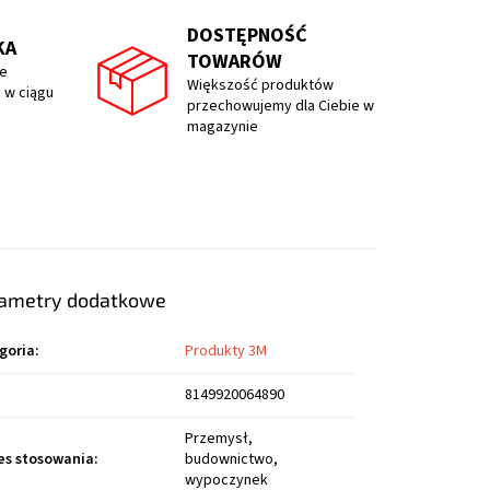
DOSTĘPNOŚĆ
KA
TOWARÓW
e
Większość produktów
 w ciągu
przechowujemy dla Ciebie w
magazynie
ametry dodatkowe
goria
:
Produkty 3M
8149920064890
Przemysł,
es stosowania
:
budownictwo,
wypoczynek