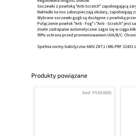
Regulowana długość boków.
Soczewki z powłoką "Anti-Scratch" zapobiegającą za
Nakładki na nos zabezpieczają okulary, zapobiegają 
Wybrane soczewki gogli są dostępne z powłoką przeci
Połączenie powłok "Anti - Fog" i "Anti - Scratch" jest 
(małe zadrapanie automatycznie zagoi się w ciągu kilk
99% ochrona przed promieniowaniem UVA/B/C. Chroni
Spełnia normy balistyczne ANSI Z87.1 i MIL-PRF 32432
Produkty powiązane
Kod :
PY.50.0092