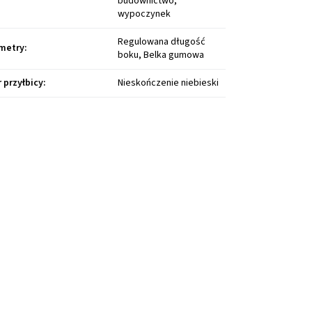
budownictwo,
wypoczynek
Regulowana długość
metry
:
boku, Belka gumowa
r przyłbicy
:
Nieskończenie niebieski