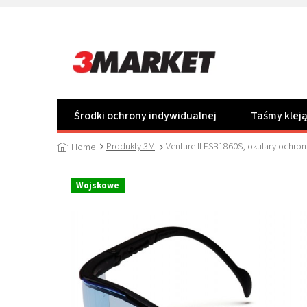
Przejść
do
treści
Środki ochrony indywidualnej
Taśmy klej
Produkty 3M
Venture II ESB1860S, okulary ochron
Home
Wojskowe