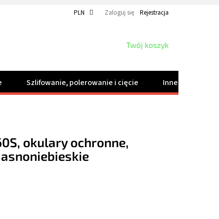
PLN
Zaloguj się
Rejestracja
KOSZYK
Twój koszyk
e
Szlifowanie, polerowanie i cięcie
Inne produkty
60S, okulary ochronne,
jasnoniebieskie