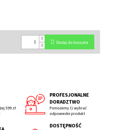
Dodaj do koszyka
PROFESJONALNE
DORADZTWO
ej 599 zł
Pomożemy Ci wybrać
t
odpowiedni produkt
DOSTĘPNOŚĆ
KA