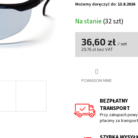
wynosi
Możemy doręczyć do:
13.8.2026
5,0
na
Na stanie
(32 szt)
5
gwiazdek.
36,60 zł
/ szt
29,76 zł bez VAT
Cena
jednostkowa:
POWIADOM MNIE
BEZPŁATNY
TRANSPORT
Przy zakupach powyż
płacimy za transpor
SZYBKA WYSYŁ