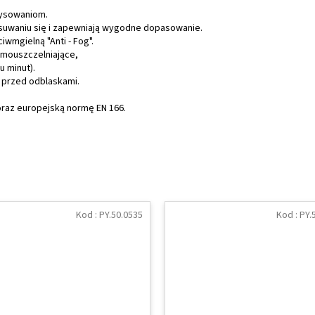
rysowaniom.
zsuwaniu się i zapewniają wygodne dopasowanie.
wmgielną "Anti - Fog".
samouszczelniające,
u minut).
 przed odblaskami.
 oraz europejską normę EN 166.
Kod :
PY.50.0535
Kod :
PY.