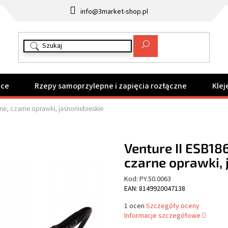
info@3market-shop.pl
ące
Rzepy samoprzylepne i zapięcia rozłączne
Klej
ne, czarne oprawki, jasnoniebieskie
Venture II ESB18
czarne oprawki, 
Kod:
PY.50.0063
EAN: 8149920047138
Średnia
1 ocen
Szczegóły oceny
ocena
Informacje szczegółowe
produktu