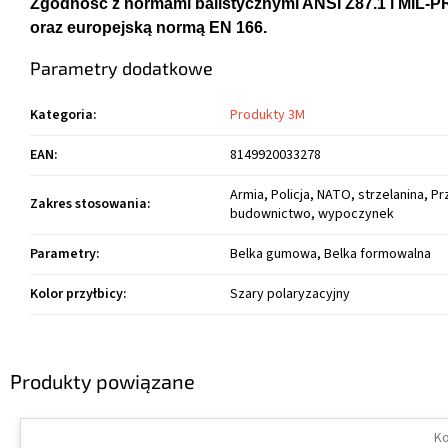
Zgodność z normami balistycznymi ANSI Z87.1 i MIL-P
oraz europejską normą EN 166.
Parametry dodatkowe
Kategoria
:
Produkty 3M
EAN
:
8149920033278
Armia, Policja, NATO, strzelanina, P
Zakres stosowania
:
budownictwo, wypoczynek
Parametry
:
Belka gumowa, Belka formowalna
Kolor przyłbicy
:
Szary polaryzacyjny
Produkty powiązane
Ko