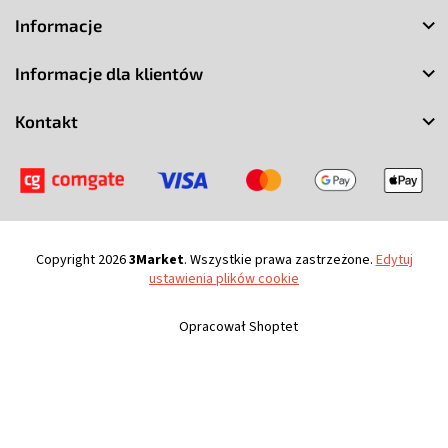
t
Informacje
o
p
Informacje dla klientów
k
a
Kontakt
Copyright 2026
3Market
. Wszystkie prawa zastrzeżone.
Edytuj
ustawienia plików cookie
Opracował Shoptet