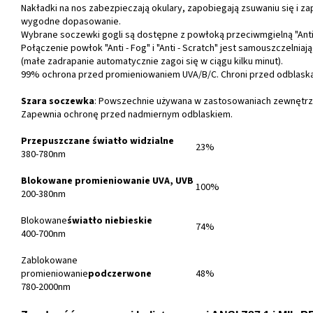
Nakładki na nos zabezpieczają okulary, zapobiegają zsuwaniu się i za
wygodne dopasowanie.
Wybrane soczewki gogli są dostępne z powłoką przeciwmgielną "Anti 
Połączenie powłok "Anti - Fog" i "Anti - Scratch" jest samouszczelniaj
(małe zadrapanie automatycznie zagoi się w ciągu kilku minut).
99% ochrona przed promieniowaniem UVA/B/C. Chroni przed odblask
Szara soczewka
: Powszechnie używana w zastosowaniach zewnętrz
Zapewnia ochronę przed nadmiernym odblaskiem.
Przepuszczane światło widzialne
23%
380-780nm
Blokowane promieniowanie UVA, UVB
100%
200-380nm
Blokowane
światło niebieskie
74%
400-700nm
Zablokowane
promieniowanie
podczerwone
48%
780-2000nm