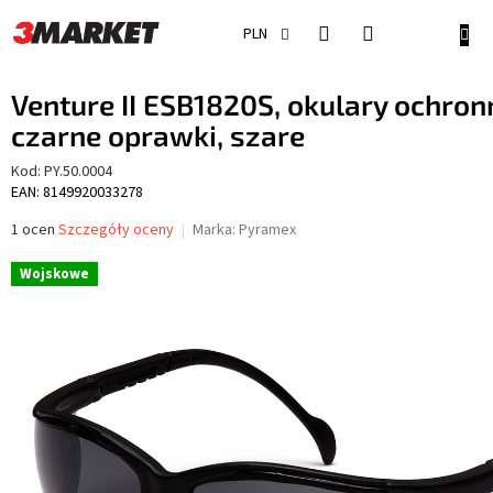
Przejść
do
KOSZ
PLN
treści
Venture II ESB1820S, okulary ochron
czarne oprawki, szare
Kod:
PY.50.0004
EAN: 8149920033278
Średnia
1 ocen
Szczegóły oceny
Marka:
Pyramex
ocena
produktu
Wojskowe
wynosi
5,0
na
5
gwiazdek.