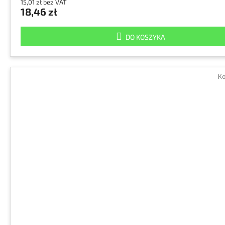
15,01 zł bez VAT
18,46 zł
DO KOSZYKA
Ko