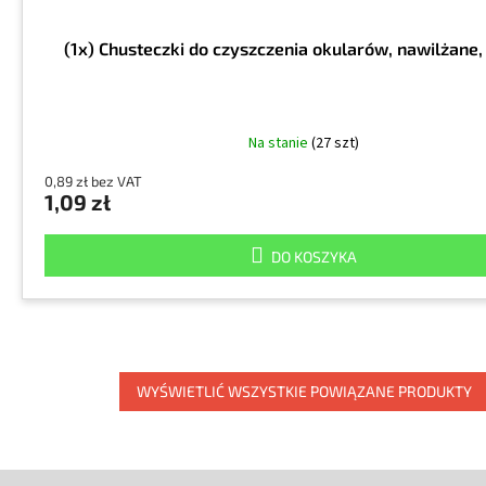
(1x) Chusteczki do czyszczenia okularów, nawilżane
Na stanie
(27 szt)
0,89 zł bez VAT
1,09 zł
DO KOSZYKA
WYŚWIETLIĆ WSZYSTKIE POWIĄZANE PRODUKTY
S