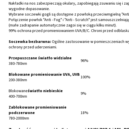
Nakładki na nos zabezpieczają okulary, zapobiegają zsuwaniu się i za
wygodne dopasowanie.
Wybrane soczewki gogli są dostępne z powłoką przeciwmgielną "Anti 
Połączenie powłok "Anti - Fog" i "Anti - Scratch" jest samouszczelniaj
(małe zadrapanie automatycznie zagoi się w ciągu kilku minut).
99% ochrona przed promieniowaniem UVA/B/C. Chroni przed odblask
Soczewka bezbarwna:
Ogólne zastosowanie w pomieszczeniach w
ochrony przed uderzeniami.
Przepuszczane światło widzialne
96%
380-780nm
Blokowane promieniowanie UVA, UVB
100%
200-380nm
Blokowane
światło niebieskie
9%
400-700nm
Zablokowane promieniowanie
podczerwone
18%
780-2000nm