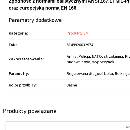
Zgodność z normami balistycznymi ANSI Z87.1 i MIL-P
oraz europejską normą EN 166.
Parametry dodatkowe
Kategoria
:
Produkty 3M
EAN
:
8149920032974
Armia, Policja, NATO, strzelanina, P
Zakres stosowania
:
budownictwo, wypoczynek
Parametry
:
Regulowana długość boku, Belka 
Kolor przyłbicy
:
Jasne
Produkty powiązane
Ko