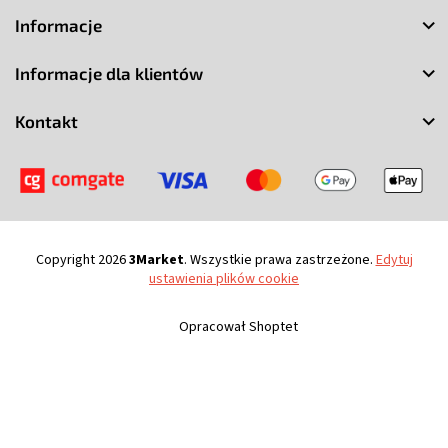
t
Informacje
o
p
Informacje dla klientów
k
a
Kontakt
Copyright 2026
3Market
. Wszystkie prawa zastrzeżone.
Edytuj
ustawienia plików cookie
Opracował Shoptet