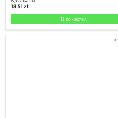
15,05 zł bez VAT
18,51 zł
DO KOSZYKA
Ko