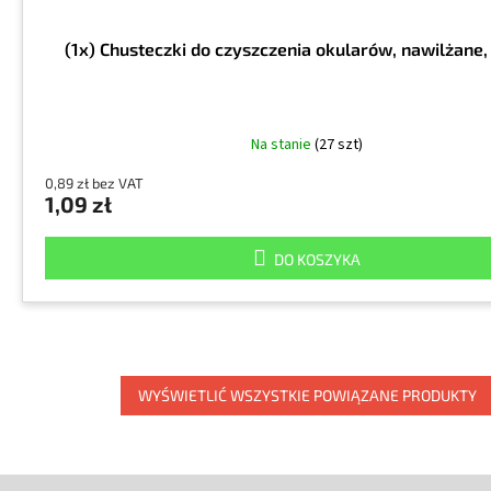
(1x) Chusteczki do czyszczenia okularów, nawilżane
Na stanie
(27 szt)
0,89 zł bez VAT
1,09 zł
DO KOSZYKA
WYŚWIETLIĆ WSZYSTKIE POWIĄZANE PRODUKTY
S