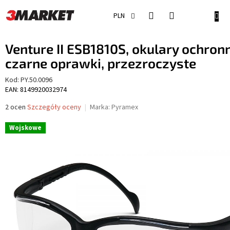
Przejść
do
KOSZ
PLN
treści
Venture II ESB1810S, okulary ochron
czarne oprawki, przezroczyste
Kod:
PY.50.0096
EAN: 8149920032974
Średnia
2 ocen
Szczegóły oceny
Marka:
Pyramex
ocena
produktu
Wojskowe
wynosi
5,0
na
5
gwiazdek.