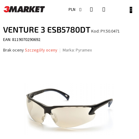
Przejść
do
KOSZ
PLN
treści
VENTURE 3 ESB5780DT
Kod:
PY.50.0471
EAN: 8119070290692
Średnia
Brak oceny
Szczegóły oceny
Marka:
Pyramex
ocena
produktu
wynosi
0,0
na
5
gwiazdek.