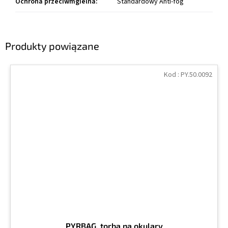
Ochrona przeciwmgielna
:
Standardowy Anti-fog
Produkty powiązane
Kod :
PY.50.0092
PYRBAG, torba na okulary