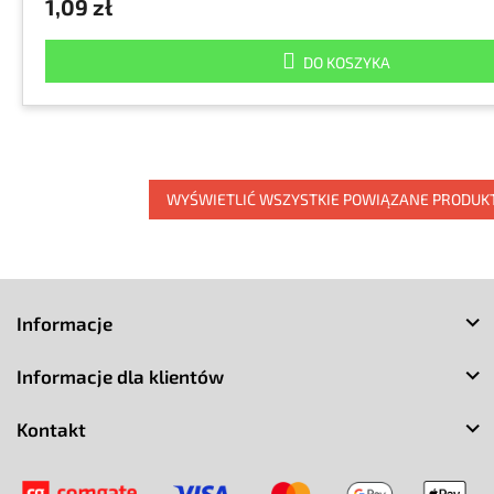
1,09 zł
DO KOSZYKA
WYŚWIETLIĆ WSZYSTKIE POWIĄZANE PRODUK
S
t
Informacje
o
p
Informacje dla klientów
k
a
Kontakt