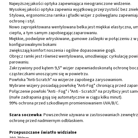
Najwyższej jakości optyka zapewniająca nieograniczone widzenie.
Wysokiej jakości optyka zapewnia wyjątkową przejrzystość bez zniek
Stylowa, ergonomiczna ramka i gładki wizjer z poliwęglanu zapewnia
ochronę i styl.
Nowo zaprojektowana wentylowana belka jest miękka
i elastyczna, u
ciepła, a tym samym zapobiegając
zaparowaniu
.
Miękkie, podwójnie wtryskiwane, gumowe zaślepki w połączeniu z w 
konfigurowalnymi bokami
zwiększają komfort noszenia i ogólne dopasowanie gogli.
Obręcz ramki jest również wentylowana, umożliwiając cyrkulację powi
parowaniu.
Zakrzywiony pod kątem 9,5° wizjer zapewnia
doskonałą ochronę bocz
cząsteczkami unoszącymi się
w powietrzu.
Powłoka "Anti-Scratch" na wizjerze zapobiega zarysowaniom.
Wybrane wizjery posiadają powłokę "Anti-Fog" chroniącą przed zapa
Połączenie powłoki "Anti - Fog" i "Anti - Scratch" na przyłbicy jest sa
(małe zadrapania goją się automatycznie w ciągu kilku minut).
99% ochrona przed szkodliwym promieniowaniem UVA/B/C.
Szara soczewka
: Powszechnie używana w zastosowaniach zewnętrz
ochronę przed nadmiernym odblaskiem.
Przepuszczane światło widzialne