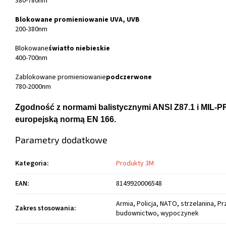
380-780nm
Blokowane promieniowanie UVA, UVB
200-380nm
Blokowane
światło niebieskie
400-700nm
Zablokowane promieniowanie
podczerwone
780-2000nm
Zgodność z normami balistycznymi ANSI Z87.1 i MIL-P
europejską normą EN 166.
Parametry dodatkowe
Kategoria
:
Produkty 3M
EAN
:
8149920006548
Armia, Policja, NATO, strzelanina, P
Zakres stosowania
:
budownictwo, wypoczynek