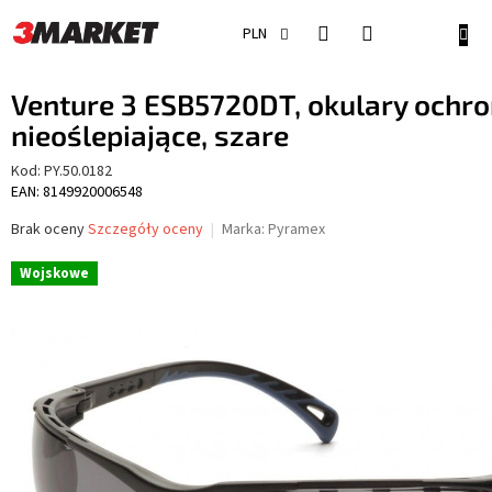
Przejść
do
KOSZ
PLN
treści
Venture 3 ESB5720DT, okulary ochro
nieoślepiające, szare
Kod:
PY.50.0182
EAN: 8149920006548
Średnia
Brak oceny
Szczegóły oceny
Marka:
Pyramex
ocena
produktu
Wojskowe
wynosi
0,0
na
5
gwiazdek.