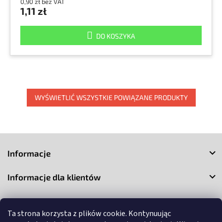
0,90 zł bez VAT
1,11 zł
DO KOSZYKA
WYŚWIETLIĆ WSZYSTKIE POWIĄZANE PRODUKTY
S
t
Informacje
o
p
Informacje dla klientów
k
a
Kontakt
Ta strona korzysta z plików cookie. Kontynuując