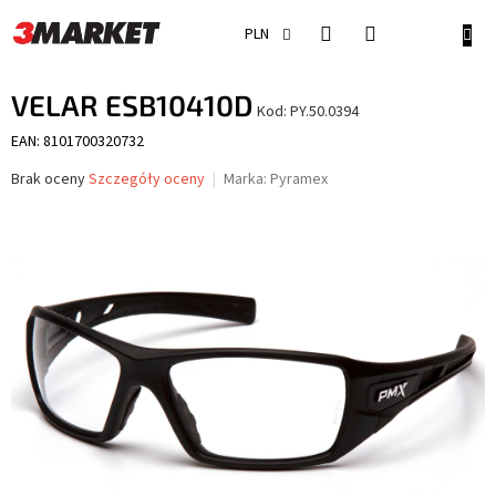
Przejść
do
KOSZ
PLN
treści
VELAR ESB10410D
Kod:
PY.50.0394
EAN: 8101700320732
Średnia
Brak oceny
Szczegóły oceny
Marka:
Pyramex
ocena
produktu
wynosi
0,0
na
5
gwiazdek.