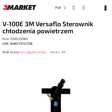
Przejść
do
KOSZ
PLN
treści
V-100E 3M Versaflo Sterownik
chłodzenia powietrzem
Kod:
7000103980
EAN: 4046719737208
Średnia
Brak oceny
Szczegóły oceny
Marka:
3M
ocena
produktu
wynosi
0,0
na
5
gwiazdek.