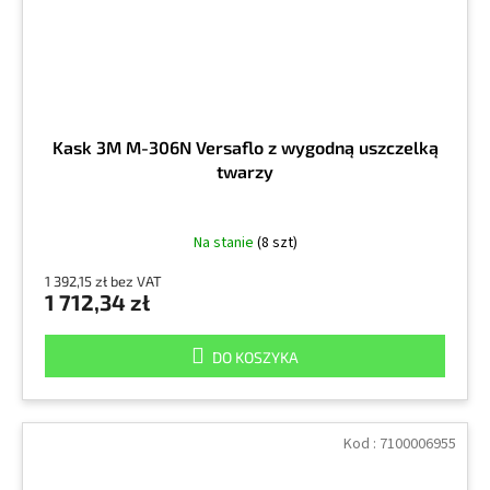
Kask 3M M-306N Versaflo z wygodną uszczelką
twarzy
Na stanie
(8 szt)
1 392,15 zł bez VAT
1 712,34 zł
DO KOSZYKA
Kod :
7100006955