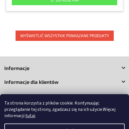
WYŚWIETLIĆ WSZYSTKIE POWIĄZANE PRODUKTY
S
t
Informacje
o
p
Informacje dla klientów
k
a
Kontakt
Ta strona korzysta z plików cookie. Kontynuując
przeglądanie tej strony, zgadzasz się na ich użycie.Więcej
informacji
tutaj
.