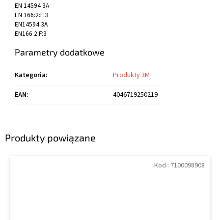
EN 14594 3A
EN 166:2:F:3
EN14594 3A
EN166 2:F:3
Parametry dodatkowe
Kategoria
:
Produkty 3M
EAN
:
4046719250219
Produkty powiązane
Kod :
7100098908