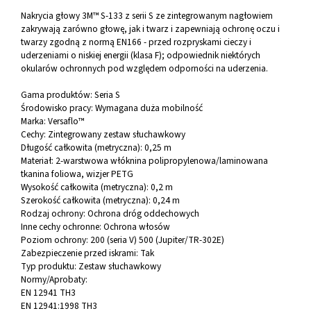
Nakrycia głowy 3M™ S-133 z serii S ze zintegrowanym nagłowiem
zakrywają zarówno głowę, jak i twarz i zapewniają ochronę oczu i
twarzy zgodną z normą EN166 - przed rozpryskami cieczy i
uderzeniami o niskiej energii (klasa F); odpowiednik niektórych
okularów ochronnych pod względem odporności na uderzenia.
Gama produktów:
Seria S
Środowisko pracy:
Wymagana duża mobilność
Marka:
Versaflo™
Cechy:
Zintegrowany zestaw słuchawkowy
Długość całkowita (metryczna):
0,25 m
Materiał:
2-warstwowa włóknina polipropylenowa/laminowana
tkanina foliowa, wizjer PETG
Wysokość całkowita (metryczna):
0,2 m
Szerokość całkowita (metryczna):
0,24 m
Rodzaj ochrony:
Ochrona dróg oddechowych
Inne cechy ochronne:
Ochrona włosów
Poziom ochrony:
200 (seria V) 500 (Jupiter/TR-302E)
Zabezpieczenie przed iskrami:
Tak
Typ produktu:
Zestaw słuchawkowy
Normy/Aprobaty:
EN 12941 TH3
EN 12941:1998 TH3