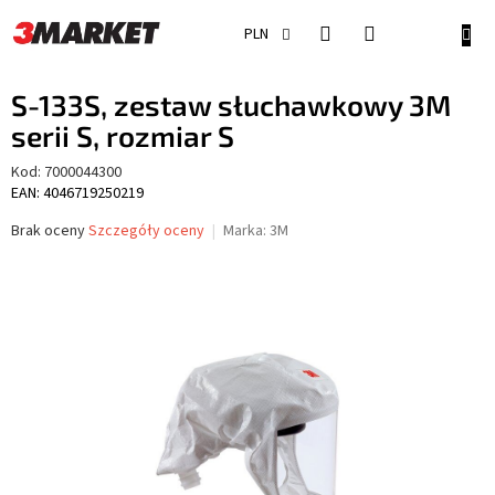
Przejść
do
KOSZ
PLN
treści
S-133S, zestaw słuchawkowy 3M
serii S, rozmiar S
Kod:
7000044300
EAN: 4046719250219
Średnia
Brak oceny
Szczegóły oceny
Marka:
3M
ocena
produktu
wynosi
0,0
na
5
gwiazdek.