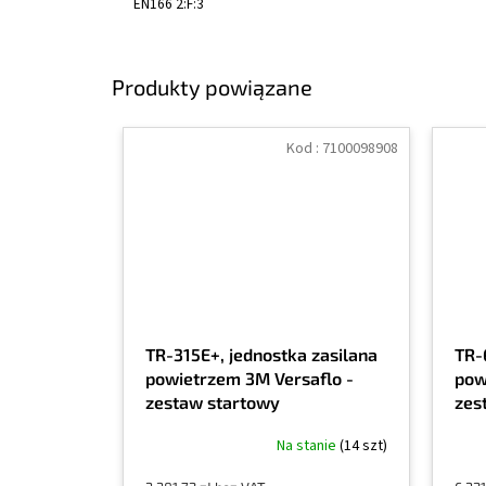
EN166 2:F:3
Produkty powiązane
Kod :
7100098908
TR-315E+, jednostka zasilana
TR-
powietrzem 3M Versaflo -
pow
zestaw startowy
zes
Na stanie
(14 szt)