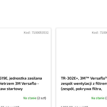
Kod :
7100053532
Kod :
7100
619E, jednostka zasilana
TR-302E+, 3M™ Versaflo
ietrzem 3M Versaflo -
zespół wentylacji z filtre
taw startowy
(zespół, pokrywa filtra,
wskaźnik przepływu
Na stanie
(2 szt)
Na stanie
(
powietrza)