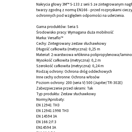
Nakrycia głowy 3M™ S-133 z serii S ze zintegrowanym nag
twarzy zgodną z normą EN166 - przed rozpryskami cieczy i
ochronnych pod względem odporności na uderzenia.
Gama produktów:
Seria S
Środowisko pracy:
Wymagana duża mobilność
Marka:
Versaflo™
Cechy:
Zintegrowany zestaw słuchawkowy
Długość całkowita (metryczna):
0,25 m
Materiał:
2-warstwowa włóknina polipropylenowa/laminow
Wysokość całkowita (metryczna):
0,2 m
Szerokość całkowita (metryczna):
0,24 m
Rodzaj ochrony:
Ochrona dróg oddechowych
Inne cechy ochronne:
Ochrona włosów
Poziom ochrony:
200 (seria V) 500 (Jupiter/TR-302E)
Zabezpieczenie przed iskrami:
Tak
Typ produktu:
Zestaw słuchawkowy
Normy/Aprobaty:
EN 12941 TH3
EN 12941:1998 TH3
EN 14594 3A
EN 166:2:F:3
EN14594 3A