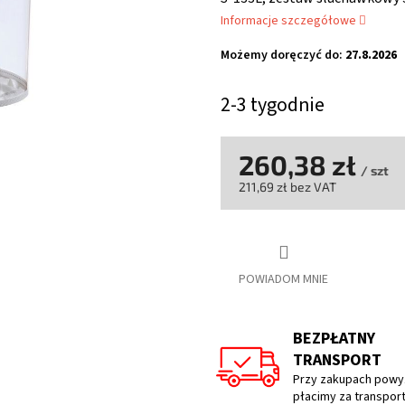
wynosi
Informacje szczegółowe
0,0
na
Możemy doręczyć do:
27.8.2026
5
gwiazdek.
2-3 tygodnie
260,38 zł
/ szt
211,69 zł bez VAT
Cena
jednostkowa:
POWIADOM MNIE
BEZPŁATNY
TRANSPORT
Przy zakupach powyż
płacimy za transpor