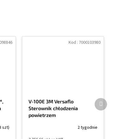
098846
Kod :
7000103980
Produkt
™,
V-100E 3M Versaflo
następny
m
Sterownik chłodzenia
powietrzem
3 szt)
2 tygodnie