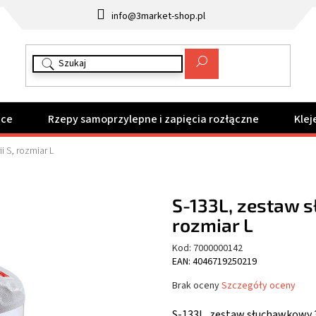
info@3market-shop.pl
ące
Rzepy samoprzylepne i zapięcia rozłączne
Klej
 S, rozmiar L
S-133L, zestaw s
rozmiar L
Kod:
7000000142
EAN: 4046719250219
Średnia
Brak oceny
Szczegóły oceny
ocena
produktu
S-133L, zestaw słuchawkowy 3M