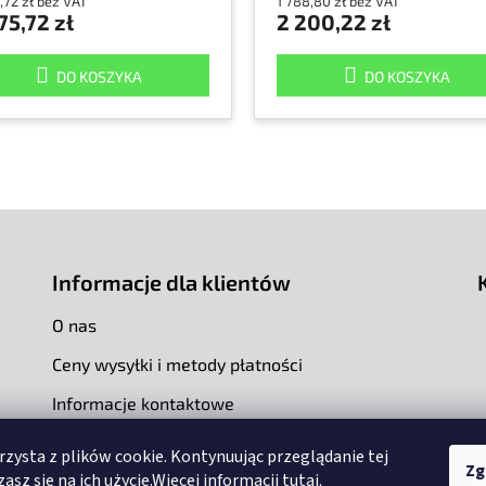
,72 zł bez VAT
1 788,80 zł bez VAT
75,72 zł
2 200,22 zł
DO KOSZYKA
DO KOSZYKA
Informacje dla klientów
O nas
Ceny wysyłki i metody płatności
Informacje kontaktowe
rzysta z plików cookie. Kontynuując przeglądanie tej
Zg
asz się na ich użycie.Więcej informacji
tutaj
.