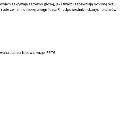
łowiem zakrywają zarówno głowę, jak i twarz i zapewniają ochronę oczu i
 uderzeniami o niskiej energii (klasa F); odpowiednik niektórych okularów
ana tkanina foliowa, wizjer PETG