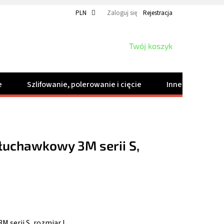
PLN
Zaloguj się
Rejestracja
KOSZYK
Twój koszyk
e
Szlifowanie, polerowanie i cięcie
Inne produkty
łuchawkowy 3M serii S,
 serii S, rozmiar L