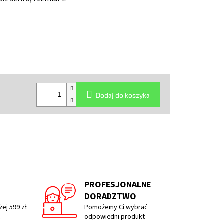
Dodaj do koszyka
PROFESJONALNE
DORADZTWO
ej 599 zł
Pomożemy Ci wybrać
t
odpowiedni produkt