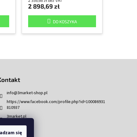
2 356,66 zł bez VAT
2 898,69 zł
DO KOSZYKA
Kontakt
info
@
3market-shop.pl
https://www.facebook.com/profile.php?id=100086931
810937
3market.pl
adzam się