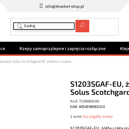
info@3market-shop.pl
ące
Rzepy samoprzylepne i zapięcia rozłączne
Klej
lanowe Solus Scotchgard AF zielono-czarne
S1203SGAF-EU, ż
Solus Scotchgard
Kod:
7100080186
EAN: 4054596063310
Średnia
1 ocen
Szczegóły oceny
ocena
produktu
S1203SGAF-EU, żółte szkła p