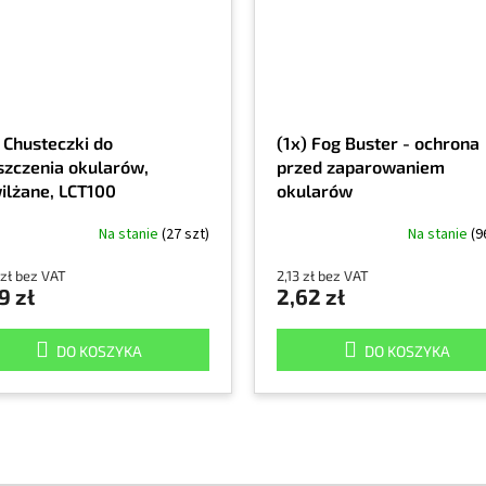
) Chusteczki do
(1x) Fog Buster - ochrona
szczenia okularów,
przed zaparowaniem
ilżane, LCT100
okularów
Na stanie
(27 szt)
Na stanie
(9
 zł bez VAT
2,13 zł bez VAT
9 zł
2,62 zł
DO KOSZYKA
DO KOSZYKA