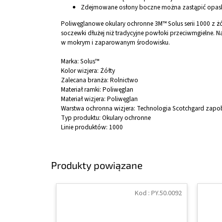
Zdejmowane osłony boczne można zastąpić opask
Poliwęglanowe okulary ochronne 3M™ Solus serii 1000 z 
soczewki dłużej niż tradycyjne powłoki przeciwmgielne.
w mokrym i zaparowanym środowisku.
Marka:
Solus™
Kolor wizjera:
Żółty
Zalecana branża:
Rolnictwo
Materiał ramki:
Poliwęglan
Materiał wizjera:
Poliwęglan
Warstwa ochronna wizjera:
Technologia Scotchgard zapo
Typ produktu:
Okulary ochronne
Linie produktów:
1000
Produkty powiązane
Kod :
PY.50.0092