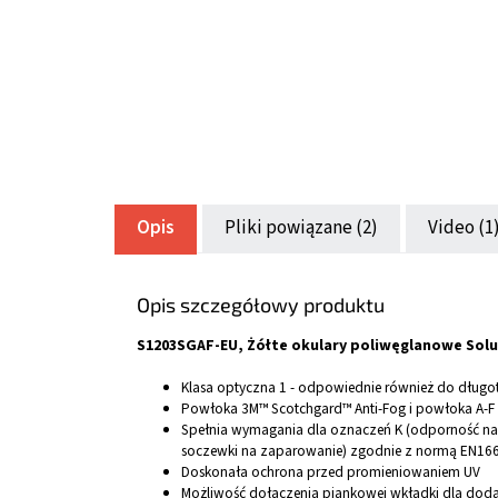
Opis
Pliki powiązane (2)
Video (1
Opis szczegółowy produktu
S1203SGAF-EU, Żółte okulary poliwęglanowe Solu
Klasa optyczna 1 - odpowiednie również do długo
Powłoka 3M™ Scotchgard™ Anti-Fog i powłoka A-
Spełnia wymagania dla oznaczeń K (odporność na 
soczewki na zaparowanie) zgodnie z normą EN16
Doskonała ochrona przed promieniowaniem UV
Możliwość dołączenia piankowej wkładki dla dod