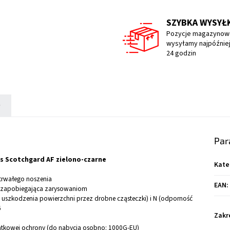
SZYBKA WYSYŁ
Pozycje magazynow
wysyłamy najpóźniej
24 godzin
)
Par
s Scotchgard AF zielono-czarne
Kate
trwałego noszenia
EAN
:
F zapobiegająca zarysowaniom
uszkodzenia powierzchni przez drobne cząsteczki) i N (odporność
6
Zakr
atkowej ochrony (do nabycia osobno: 1000G-EU)