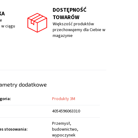
DOSTĘPNOŚĆ
KA
TOWARÓW
e
Większość produktów
 w ciągu
przechowujemy dla Ciebie w
magazynie
ametry dodatkowe
goria
:
Produkty 3M
4054596063310
Przemysł,
es stosowania
:
budownictwo,
wypoczynek