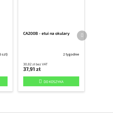
Produkt
CA200B - etui na okulary
następny
6 szt)
2 tygodnie
30,82 zł bez VAT
37,91 zł
DO KOSZYKA