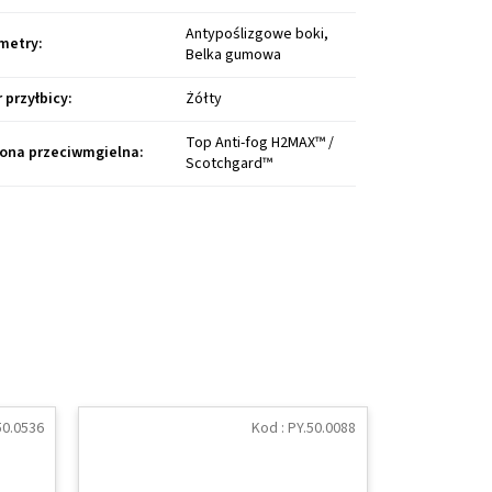
Antypoślizgowe boki,
metry
:
Belka gumowa
r przyłbicy
:
Żółty
Top Anti-fog H2MAX™ /
ona przeciwmgielna
:
Scotchgard™
50.0536
Kod :
PY.50.0088