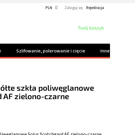
PLN
Zaloguj się
Rejestracja
KOSZYK
Twój koszyk
e
Szlifowanie, polerowanie i cięcie
Inne produkty
ółte szkła poliwęglanowe
 AF zielono-czarne
oliwęglanowe Solus Scotchgard AF zielono-czarne