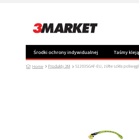
Przejść
do
treści
Środki ochrony indywidualnej
Taśmy klej
Produkty 3M
S1203SGAF-EU, żółte szkła poliwęg
Home