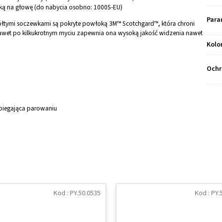
ą na głowę (do nabycia osobno: 1000S-EU)
Para
żółtymi soczewkami są pokryte powłoką 3M™ Scotchgard™, która chroni
 Nawet po kilkukrotnym myciu zapewnia ona wysoką jakość widzenia nawet
Kolo
Ochr
biegająca parowaniu
Kod :
PY.50.0535
Kod :
PY.