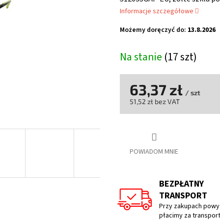
wynosi
Informacje szczegółowe
5,0
na
Możemy doręczyć do:
13.8.2026
5
gwiazdek.
Na stanie
(17 szt)
63,37 zł
/ szt
51,52 zł bez VAT
Cena
jednostkowa:
POWIADOM MNIE
BEZPŁATNY
TRANSPORT
Przy zakupach powyż
płacimy za transpor