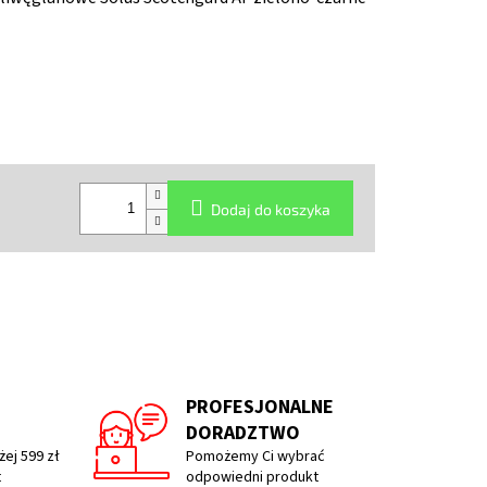
Dodaj do koszyka
PROFESJONALNE
DORADZTWO
ej 599 zł
Pomożemy Ci wybrać
t
odpowiedni produkt