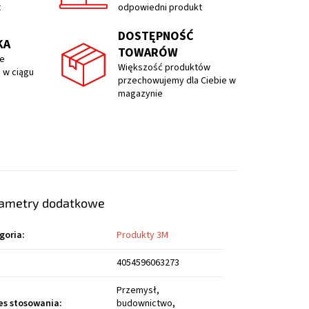
t
odpowiedni produkt
DOSTĘPNOŚĆ
KA
TOWARÓW
e
Większość produktów
 w ciągu
przechowujemy dla Ciebie w
magazynie
ametry dodatkowe
goria
:
Produkty 3M
4054596063273
Przemysł,
es stosowania
:
budownictwo,