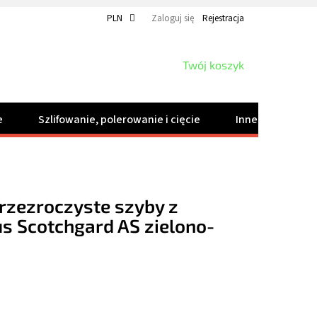
PLN
Zaloguj się
Rejestracja
KOSZYK
Twój koszyk
e
Szlifowanie, polerowanie i cięcie
Inne produkty
rzezroczyste szyby z
s Scotchgard AS zielono-