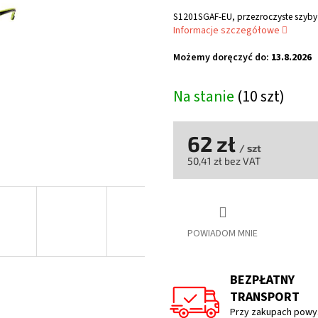
ocena
produktu
S1201SGAF-EU, przezroczyste szyby 
wynosi
Informacje szczegółowe
5,0
na
Możemy doręczyć do:
13.8.2026
5
gwiazdek.
Na stanie
(10 szt)
62 zł
/ szt
50,41 zł bez VAT
Cena
jednostkowa:
POWIADOM MNIE
BEZPŁATNY
TRANSPORT
Przy zakupach powyż