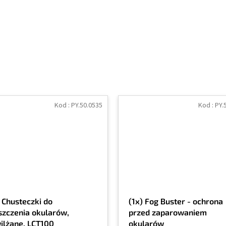
Kod :
PY.50.0535
Kod :
PY.
) Chusteczki do
(1x) Fog Buster - ochrona
szczenia okularów,
przed zaparowaniem
ilżane, LCT100
okularów