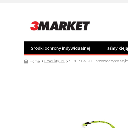
Przejść
do
treści
Środki ochrony indywidualnej
Taśmy klej
Produkty 3M
S1201SGAF-EU, przezroczyste szyby
Home