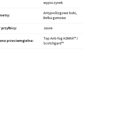
wypoczynek
Antypoślizgowe boki,
metry
:
Belka gumowa
r przyłbicy
:
Jasne
Top Anti-fog H2MAX™ /
ona przeciwmgielna
:
Scotchgard™