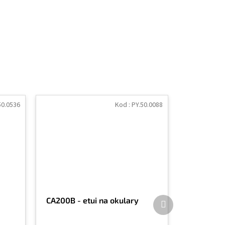
50.0536
Kod :
PY.50.0088
Produkt
CA200B - etui na okulary
następny