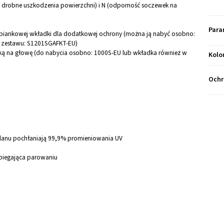
 drobne uszkodzenia powierzchni) i N (odporność soczewek na
Para
 piankowej wkładki dla dodatkowej ochrony (można ją nabyć osobno:
o zestawu: S1201SGAFKT-EU)
ą na głowę (do nabycia osobno: 1000S-EU lub wkładka również w
Kolo
Ochr
lanu pochłaniają 99,9% promieniowania UV
biegająca parowaniu