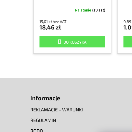
Na stanie
(19 szt)
15,01 zł bez VAT
0,89
18,46 zł
1,0
DO KOSZYKA
S
t
o
Informacje
p
k
REKLAMACJE - WARUNKI
a
REGULAMIN
RODO