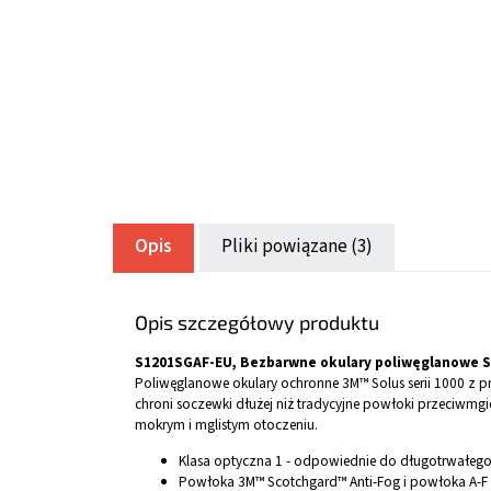
Opis
Pliki powiązane (3)
Opis szczegółowy produktu
S1201SGAF-EU, Bezbarwne okulary poliwęglanowe S
Poliwęglanowe okulary ochronne 3M™ Solus serii 1000 z 
chroni soczewki dłużej niż tradycyjne powłoki przeciwmg
mokrym i mglistym otoczeniu.
Klasa optyczna 1 - odpowiednie do długotrwałego
Powłoka 3M™ Scotchgard™ Anti-Fog i powłoka A-