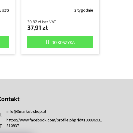
6 szt)
2 tygodnie
30,82 zł bez VAT
37,91 zł
DO KOSZYKA
Kontakt
info
@
3market-shop.pl
https://www.facebook.com/profile.php?id=100086931
810937