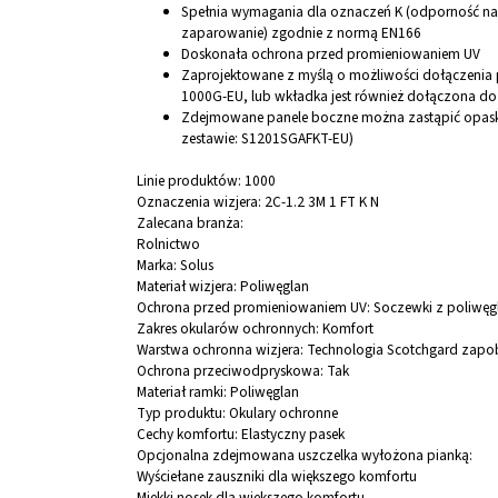
Spełnia wymagania dla oznaczeń K (odporność na
zaparowanie) zgodnie z normą EN166
Doskonała ochrona przed promieniowaniem UV
Zaprojektowane z myślą o możliwości dołączenia
1000G-EU, lub wkładka jest również dołączona d
Zdejmowane panele boczne można zastąpić opask
zestawie: S1201SGAFKT-EU)
Linie produktów:
1000
Oznaczenia wizjera:
2C-1.2 3M 1 FT K N
Zalecana branża:
Rolnictwo
Marka:
Solus
Materiał wizjera:
Poliwęglan
Ochrona przed promieniowaniem UV:
Soczewki z poliwęg
Zakres okularów ochronnych:
Komfort
Warstwa ochronna wizjera:
Technologia Scotchgard zapo
Ochrona przeciwodpryskowa:
Tak
Materiał ramki:
Poliwęglan
Typ produktu:
Okulary ochronne
Cechy komfortu:
Elastyczny pasek
Opcjonalna zdejmowana uszczelka wyłożona pianką:
Wyściełane zauszniki dla większego komfortu
Miękki nosek dla większego komfortu