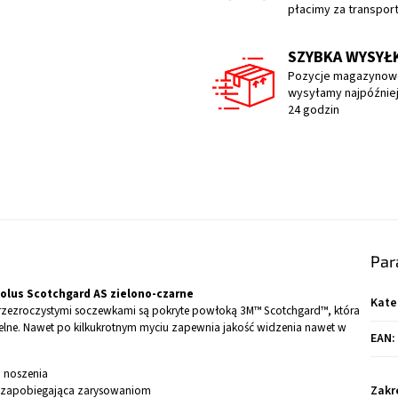
płacimy za transpor
SZYBKA WYSYŁ
Pozycje magazynow
wysyłamy najpóźniej
24 godzin
Par
olus Scotchgard AS zielono-czarne
Kate
przezroczystymi soczewkami są pokryte powłoką 3M™ Scotchgard™, która
ielne. Nawet po kilkukrotnym myciu zapewnia jakość widzenia nawet w
EAN
:
 noszenia
F zapobiegająca zarysowaniom
Zakr