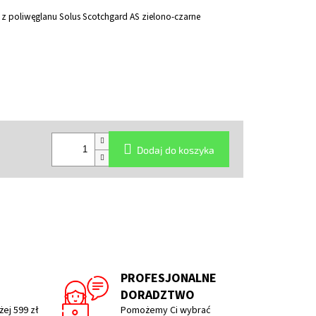
z poliwęglanu Solus Scotchgard AS zielono-czarne
Dodaj do koszyka
PROFESJONALNE
DORADZTWO
ej 599 zł
Pomożemy Ci wybrać