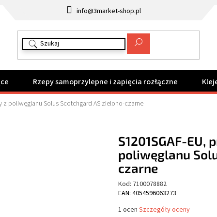
info@3market-shop.pl
ące
Rzepy samoprzylepne i zapięcia rozłączne
Klej
 z poliwęglanu Solus Scotchgard AS zielono-czarne
S1201SGAF-EU, p
poliwęglanu Solu
czarne
Kod:
7100078882
EAN: 4054596063273
Średnia
1 ocen
Szczegóły oceny