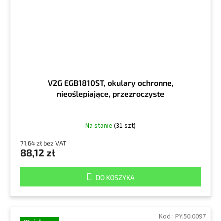
V2G EGB1810ST, okulary ochronne,
nieoślepiające, przezroczyste
Na stanie
(31 szt)
71,64 zł bez VAT
88,12 zł
DO KOSZYKA
Kod :
PY.50.0097