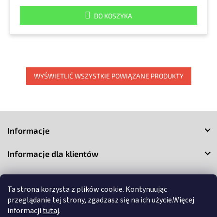
DO KOSZYKA
WYŚWIETLIĆ WSZYSTKIE POWIĄZANE PRODUKTY
S
t
Informacje
o
p
Informacje dla klientów
k
a
Kontakt
Ta strona korzysta z plików cookie. Kontynuując
przeglądanie tej strony, zgadzasz się na ich użycie.Więcej
informacji
tutaj
.