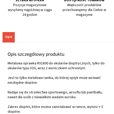
SZYBKA WYSYŁKA
DOSTĘPNOŚĆ TOWARÓW
Pozycje magazynowe
Większość produktów
wysyłamy najpóźniej w ciągu
przechowujemy dla Ciebie w
24 godzin
magazynie
Opis
Opis szczegółowy produktu
Metalowa oprawka RX1800 do okularów dioptrycznych, tylko do
okularów typu V2G, wraz z woreczkiem ochronnym.
Jest to tylko metalowa ramka, do której optyk może wstawić
niezbędne dioptrie.
Nadaje się do strzelectwa sportowego, airsoftu lub paintballu,
nawet dla osób z niewielkimi wadami wzroku.
Zakres dioptrii, które można zainstalować w ramce, wynosi +-3
dioptrie.