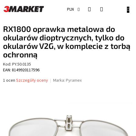
Przejść
do
KOSZ
PLN
treści
RX1800 oprawka metalowa do
okularów dioptrycznych, tylko do
okularów V2G, w komplecie z torbą
ochronną
Kod:
PY.50.0135
EAN: 8149920117596
Średnia
1 ocen
Szczegóły oceny
Marka:
Pyramex
ocena
produktu
wynosi
5,0
na
5
gwiazdek.