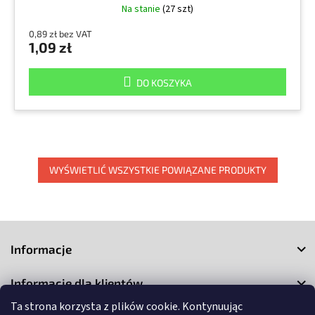
Na stanie
(27 szt)
0,89 zł bez VAT
1,09 zł
DO KOSZYKA
WYŚWIETLIĆ WSZYSTKIE POWIĄZANE PRODUKTY
S
t
Informacje
o
p
Informacje dla klientów
k
a
Ta strona korzysta z plików cookie. Kontynuując