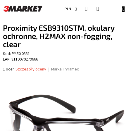
Przejść
do
KOSZ
PLN
treści
Proximity ESB9310STM, okulary
ochronne, H2MAX non-fogging,
clear
Kod:
PY.50.0331
EAN: 8119070279666
Średnia
1 ocen
Szczegóły oceny
Marka:
Pyramex
ocena
produktu
wynosi
5,0
na
5
gwiazdek.