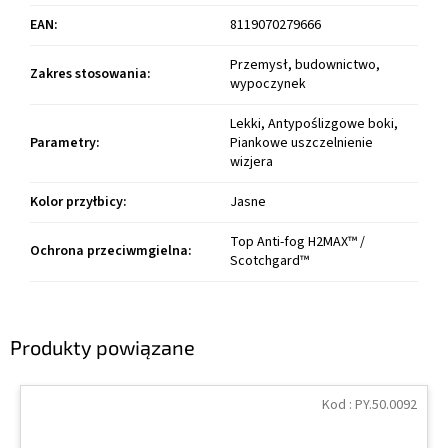
EAN
:
8119070279666
Przemysł, budownictwo,
Zakres stosowania
:
wypoczynek
Lekki, Antypoślizgowe boki,
Parametry
:
Piankowe uszczelnienie
wizjera
Kolor przyłbicy
:
Jasne
Top Anti-fog H2MAX™ /
Ochrona przeciwmgielna
:
Scotchgard™
Produkty powiązane
Kod :
PY.50.0092