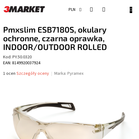
Przejść
do
KOSZ
PLN
treści
Pmxslim ESB7180S, okulary
ochronne, czarna oprawka,
INDOOR/OUTDOOR ROLLED
Kod:
PY.50.0320
EAN: 8149920037924
Średnia
1 ocen
Szczegóły oceny
Marka:
Pyramex
ocena
produktu
wynosi
5,0
na
5
gwiazdek.