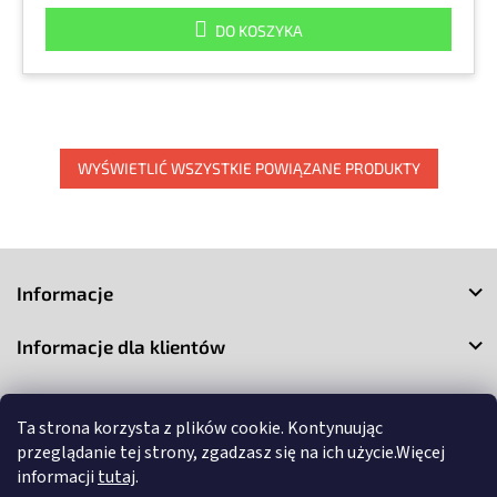
DO KOSZYKA
WYŚWIETLIĆ WSZYSTKIE POWIĄZANE PRODUKTY
S
t
Informacje
o
p
Informacje dla klientów
k
a
Kontakt
Ta strona korzysta z plików cookie. Kontynuując
przeglądanie tej strony, zgadzasz się na ich użycie.Więcej
informacji
tutaj
.