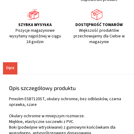
SZYBKA WYSYŁKA
DOSTĘPNOŚĆ TOWARÓW
Pozycje magazynowe
Większość produktów
wysyłamy najpóźniej w ciągu
przechowujemy dla Ciebie w
24 godzin
magazynie
Opis
Opis szczegółowy produktu
Pmxslim ESB7120ST, okulary ochronne, bez odblasków, czarna
oprawka, szare
Okulary ochronne w mniejszym rozmiarze.
Miękkie, elastyczne soczewki z PVC.
Boki (podwójnie wtryskiwane) z gumowymi końcówkami dla
wygodnego, antypoślizgowego dopasowania.