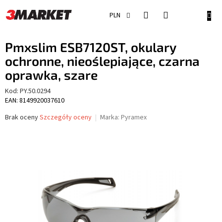
Przejść
do
KOSZ
PLN
treści
Pmxslim ESB7120ST, okulary
ochronne, nieoślepiające, czarna
oprawka, szare
Kod:
PY.50.0294
EAN: 8149920037610
Średnia
Brak oceny
Szczegóły oceny
Marka:
Pyramex
ocena
produktu
wynosi
0,0
na
5
gwiazdek.