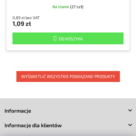
Na stanie
(27 szt)
0,89 zł bez VAT
1,09 zł
DO KOSZYKA
WYŚWIETLIĆ WSZYSTKIE POWIĄZANE PRODUKTY
S
t
Informacje
o
p
Informacje dla klientów
k
a