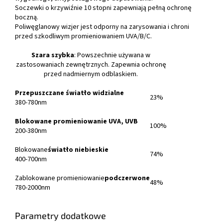
Soczewki o krzywiźnie 10 stopni zapewniają pełną ochronę
boczną.
Poliwęglanowy wizjer jest odporny na zarysowania i chroni
przed szkodliwym promieniowaniem UVA/B/C.
Szara szybka
: Powszechnie używana w
zastosowaniach zewnętrznych. Zapewnia ochronę
przed nadmiernym odblaskiem.
Przepuszczane światło widzialne
23%
380-780nm
Blokowane promieniowanie UVA, UVB
100%
200-380nm
Blokowane
światło niebieskie
74%
400-700nm
Zablokowane promieniowanie
podczerwone
48%
780-2000nm
Parametry dodatkowe