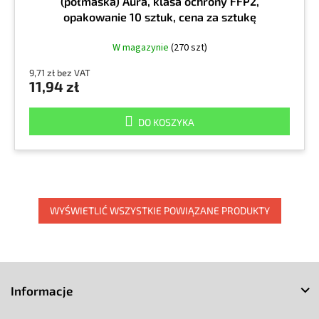
(półmaska) Aura, klasa ochrony FFP2,
opakowanie 10 sztuk, cena za sztukę
W magazynie
(270 szt)
9,71 zł bez VAT
11,94 zł
DO KOSZYKA
WYŚWIETLIĆ WSZYSTKIE POWIĄZANE PRODUKTY
S
t
Informacje
o
p