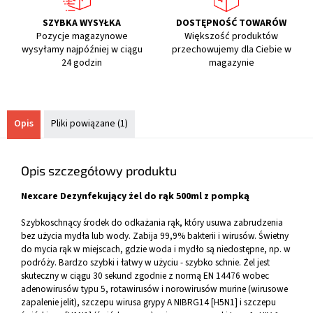
SZYBKA WYSYŁKA
DOSTĘPNOŚĆ TOWARÓW
Pozycje magazynowe
Większość produktów
wysyłamy najpóźniej w ciągu
przechowujemy dla Ciebie w
24 godzin
magazynie
Opis
Pliki powiązane (1)
Opis szczegółowy produktu
Nexcare Dezynfekujący żel do rąk 500ml z pompką
Szybkoschnący środek do odkażania rąk, który usuwa zabrudzenia
bez użycia mydła lub wody. Zabija 99,9% bakterii i wirusów. Świetny
do mycia rąk w miejscach, gdzie woda i mydło są niedostępne, np. w
podróży. Bardzo szybki i łatwy w użyciu - szybko schnie. Żel jest
skuteczny w ciągu 30 sekund zgodnie z normą EN 14476 wobec
adenowirusów typu 5, rotawirusów i norowirusów murine (wirusowe
zapalenie jelit), szczepu wirusa grypy A NIBRG14 [H5N1] i szczepu