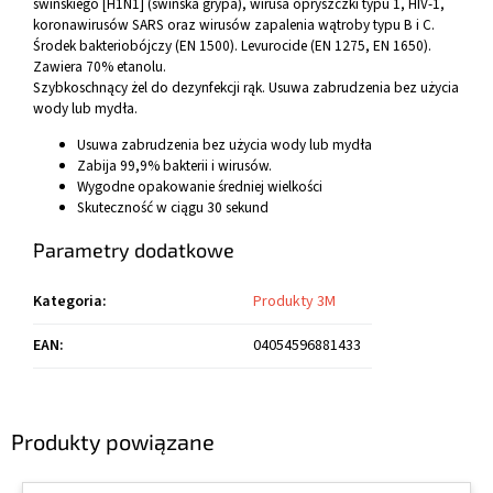
świńskiego [H1N1] (świńska grypa), wirusa opryszczki typu 1, HIV-1,
koronawirusów SARS oraz wirusów zapalenia wątroby typu B i C.
Środek bakteriobójczy (EN 1500). Levurocide (EN 1275, EN 1650).
Zawiera 70% etanolu.
Szybkoschnący żel do dezynfekcji rąk. Usuwa zabrudzenia bez użycia
wody lub mydła.
Usuwa zabrudzenia bez użycia wody lub mydła
Zabija 99,9% bakterii i wirusów.
Wygodne opakowanie średniej wielkości
Skuteczność w ciągu 30 sekund
Parametry dodatkowe
Kategoria
:
Produkty 3M
EAN
:
04054596881433
Produkty powiązane