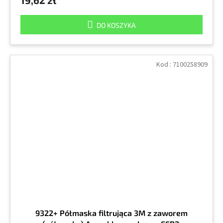
19,62 zł
DO KOSZYKA
Kod :
7100258909
9322+ Półmaska filtrująca 3M z zaworem