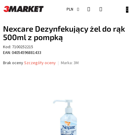
Przejść
do
KOSZ
PLN
treści
Nexcare Dezynfekujący żel do rąk
500ml z pompką
Kod:
7100252215
EAN: 04054596881433
Średnia
Brak oceny
Szczegóły oceny
Marka:
3M
ocena
produktu
wynosi
0,0
na
5
gwiazdek.