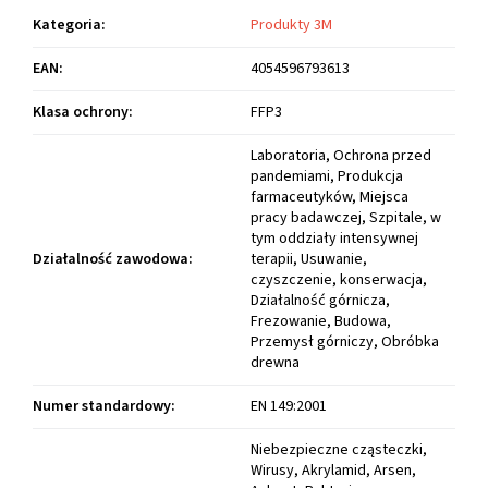
Kategoria
:
Produkty 3M
EAN
:
4054596793613
Klasa ochrony
:
FFP3
Laboratoria, Ochrona przed
pandemiami, Produkcja
farmaceutyków, Miejsca
pracy badawczej, Szpitale, w
tym oddziały intensywnej
Działalność zawodowa
:
terapii, Usuwanie,
czyszczenie, konserwacja,
Działalność górnicza,
Frezowanie, Budowa,
Przemysł górniczy, Obróbka
drewna
Numer standardowy
:
EN 149:2001
Niebezpieczne cząsteczki,
Wirusy, Akrylamid, Arsen,