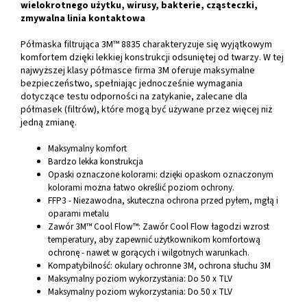
wielokrotnego użytku, wirusy, bakterie, cząsteczki,
zmywalna linia kontaktowa
Półmaska filtrująca 3M™ 8835 charakteryzuje się wyjątkowym
komfortem dzięki lekkiej konstrukcji odsuniętej od twarzy. W tej
najwyższej klasy półmasce firma 3M oferuje maksymalne
bezpieczeństwo, spełniając jednocześnie wymagania
dotyczące testu odporności na zatykanie, zalecane dla
półmasek (filtrów), które mogą być używane przez więcej niż
jedną zmianę.
Maksymalny komfort
Bardzo lekka konstrukcja
Opaski oznaczone kolorami: dzięki opaskom oznaczonym
kolorami można łatwo określić poziom ochrony.
FFP3 - Niezawodna, skuteczna ochrona przed pyłem, mgłą i
oparami metalu
Zawór 3M™ Cool Flow™: Zawór Cool Flow łagodzi wzrost
temperatury, aby zapewnić użytkownikom komfortową
ochronę - nawet w gorących i wilgotnych warunkach.
Kompatybilność: okulary ochronne 3M, ochrona słuchu 3M
Maksymalny poziom wykorzystania: Do 50 x TLV
Maksymalny poziom wykorzystania: Do 50 x TLV