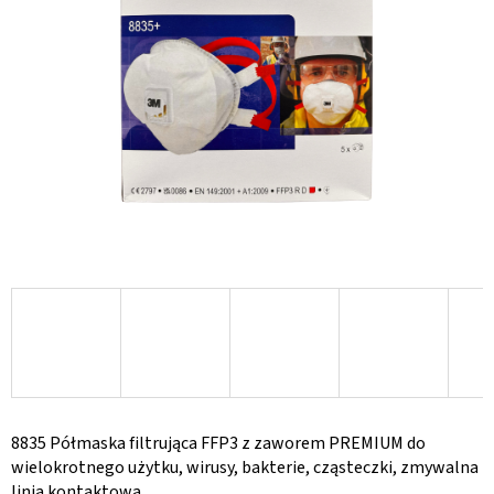
gwiazdek.
8835 Półmaska filtrująca FFP3 z zaworem PREMIUM do
wielokrotnego użytku, wirusy, bakterie, cząsteczki, zmywalna
linia kontaktowa