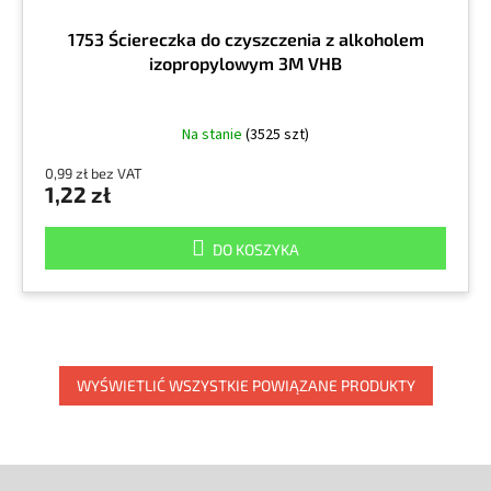
1753 Ściereczka do czyszczenia z alkoholem
izopropylowym 3M VHB
Na stanie
(3525 szt)
0,99 zł bez VAT
1,22 zł
DO KOSZYKA
WYŚWIETLIĆ WSZYSTKIE POWIĄZANE PRODUKTY
S