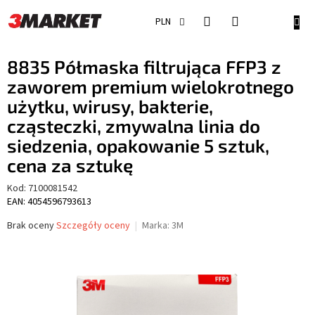
Przejść
do
KOSZ
PLN
treści
8835 Półmaska filtrująca FFP3 z
zaworem premium wielokrotnego
użytku, wirusy, bakterie,
cząsteczki, zmywalna linia do
siedzenia, opakowanie 5 sztuk,
cena za sztukę
Kod:
7100081542
EAN: 4054596793613
Średnia
Brak oceny
Szczegóły oceny
Marka:
3M
ocena
produktu
wynosi
0,0
na
5