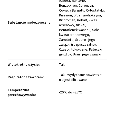
Azbest, Bakterie,
Benzopiren, Coronavir,
Coviella Burnetti, Cytostatyki,
Diazinon, Dibenziodioksyna,
Dichroman, Kobalt, Kwas
Substancje niebezpieczne
:
arsenowy, Nickel,
Pentatlenek wanadu, Sole
kwasu arsenowego,
Zarodniki, Srebro i jego
związki (rozpuszczalne),
Cząstki toksyczne, Pałeczki
gruźlicy, Uran i jego związki
Wielokrotne użycie
:
Tak
Tak - Wydychane powietrze
Respirator z zaworem
:
nie jest filtrowane
Temperatura
-20°C do +25°C
przechowywania
: