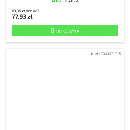
Na stanie
(18 litr)
63,36 zł bez VAT
77,93 zł
DO KOSZYKA
Kod :
7000071715