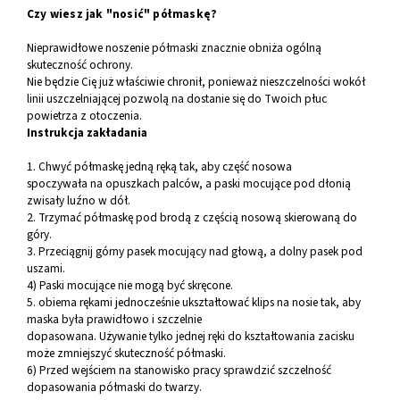
Czy wiesz jak "nosić" półmaskę?
Nieprawidłowe noszenie półmaski znacznie obniża ogólną
skuteczność ochrony.
Nie będzie Cię już właściwie chronił, ponieważ nieszczelności wokół
linii uszczelniającej pozwolą na dostanie się do Twoich płuc
powietrza z otoczenia.
Instrukcja zakładania
1. Chwyć półmaskę jedną ręką tak, aby część nosowa
spoczywała na opuszkach palców, a paski mocujące pod dłonią
zwisały luźno w dół.
2. Trzymać półmaskę pod brodą z częścią nosową skierowaną do
góry.
3. Przeciągnij górny pasek mocujący nad głową, a dolny pasek pod
uszami.
4) Paski mocujące nie mogą być skręcone.
5. obiema rękami jednocześnie ukształtować klips na nosie tak, aby
maska była prawidłowo i szczelnie
dopasowana. Używanie tylko jednej ręki do kształtowania zacisku
może zmniejszyć skuteczność półmaski.
6) Przed wejściem na stanowisko pracy sprawdzić szczelność
dopasowania półmaski do twarzy.