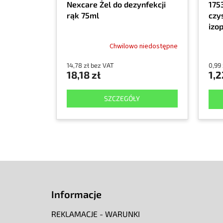
Nexcare Żel do dezynfekcji
175
rąk 75ml
czy
izo
Chwilowo niedostępne
14,78 zł bez VAT
0,99
18,18 zł
1,2
SZCZEGÓŁY
S
t
o
Informacje
p
k
REKLAMACJE - WARUNKI
a