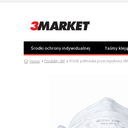
Przejść
do
treści
Środki ochrony indywidualnej
Taśmy klej
Produkty 3M
9163E półmaska przeciwpyłowa 3M V
Home