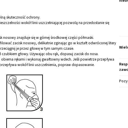
nieb
lną skuteczność ochrony.
szczelności wokół linii uszczelniającej pozwolą na przedostanie się
sk nosowy znajduje się w górnej środkowej części półmaski.
lować zacisk nosowy, delikatnie zginając go w kształt odwróconej litery
Wiel
 przeciągnij je przez głowę w tym samym czasie.
d czubkiem głowy. Używając obu rąk, dopasuj zacisk do nosa.
i obiema rękami i wykonaj gwałtowny wdech. Jeśli powietrze przepływa
Resp
 przepływa wokół linii uszczelnienia, popraw dopasowanie.
zaw
Pozy