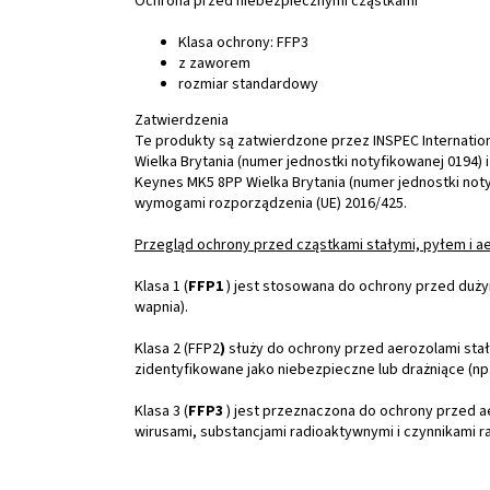
Ochrona przed niebezpiecznymi cząstkami
Klasa ochrony: FFP3
z zaworem
rozmiar standardowy
Zatwierdzenia
Te produkty są zatwierdzone przez INSPEC Internation
Wielka Brytania (numer jednostki notyfikowanej 0194) 
Keynes MK5 8PP Wielka Brytania (numer jednostki noty
wymogami rozporządzenia (UE) 2016/425.
Przegląd ochrony przed cząstkami stałymi, pyłem i a
Klasa 1 (
FFP1
) jest stosowana do ochrony przed duży
wapnia).
Klasa 2 (FFP2
)
służy do ochrony przed aerozolami stał
zidentyfikowane jako niebezpieczne lub drażniące (np
Klasa 3 (
FFP3
) jest przeznaczona do ochrony przed ae
wirusami, substancjami radioaktywnymi i czynnikami 