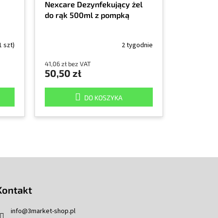
Nexcare Dezynfekujący żel
do rąk 500ml z pompką
1 szt)
2 tygodnie
41,06 zł bez VAT
50,50 zł
DO KOSZYKA
Kontakt
info
@
3market-shop.pl