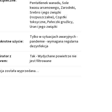
ezpieczne
:
Pentatlenek wanadu, Sole
kwasu arsenowego, Zarodniki,
Srebro i jego związki
(rozpuszczalne), Cząstki
toksyczne, Pałeczki gruźlicy,
Uran i jego związki
Tylko w sytuacjach awaryjnych -
okrotne użycie
:
pandemie - wymagana regularna
dezynfekcja
irator z
Tak - Wydychane powietrze nie
orem
:
jest filtrowane
cja została wyprzedana…