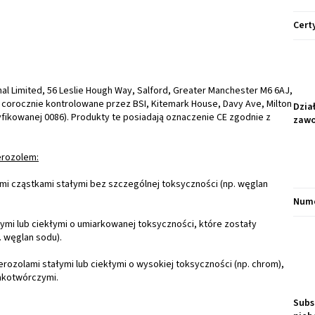
Cert
al Limited, 56 Leslie Hough Way, Salford, Greater Manchester M6 6AJ,
i corocznie kontrolowane przez BSI, Kitemark House, Davy Ave, Milton
Dzia
fikowanej 0086). Produkty te posiadają oznaczenie CE zgodnie z
zaw
erozolem:
mi cząstkami stałymi bez szczególnej toksyczności (np. węglan
Nume
ymi lub ciekłymi o umiarkowanej toksyczności, które zostały
. węglan sodu).
rozolami stałymi lub ciekłymi o wysokiej toksyczności (np. chrom),
rakotwórczymi.
Subs