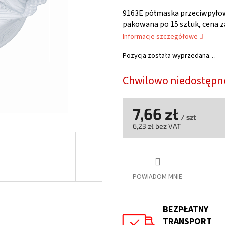
ocena
produktu
9163E półmaska przeciwpyłow
wynosi
pakowana po 15 sztuk, cena z
0,0
Informacje szczegółowe
na
5
Pozycja została wyprzedana…
gwiazdek.
Chwilowo niedostępn
7,66 zł
/ szt
6,23 zł bez VAT
Cena
jednostkowa:
POWIADOM MNIE
BEZPŁATNY
TRANSPORT