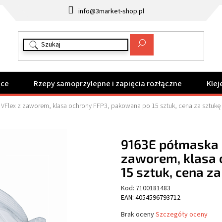
info@3market-shop.pl
ące
Rzepy samoprzylepne i zapięcia rozłączne
Klej
Flex z zaworem, klasa ochrony FFP3, pakowana po 15 sztuk, cena za sztukę
9163E półmaska 
zaworem, klasa 
15 sztuk, cena z
Kod:
7100181483
EAN: 4054596793712
Średnia
Brak oceny
Szczegóły oceny