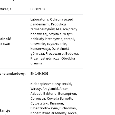
yfikacja
:
EC002107
Laboratoria, Ochrona przed
pandemiami, Produkcja
farmaceutyków, Miejsca pracy
badawczej, Szpitale, w tym
łalność
oddziały intensywnej terapii,
odowa
:
Usuwanie, czyszczenie,
konserwacja, Działalność
górnicza, Frezowanie, Budowa,
Przemysł górniczy, Obróbka
drewna
r standardowy
:
EN 149:2001
Niebezpieczne cząsteczki,
Wirusy, Akrylamid, Arsen,
Azbest, Bakterie, Benzopiren,
Coronavir, Coviella Burnetti,
Cytostatyki, Diazinon,
Dibenziodioksyna, Dichroman,
tancje
Kobalt, Kwas arsenowy, Nickel,