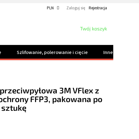
PLN
Zaloguj się
Rejestracja
KOSZYK
Twój koszyk
e
Szlifowanie, polerowanie i cięcie
Inne produkty
przeciwpyłowa 3M VFlex z
ochrony FFP3, pakowana po
a sztukę