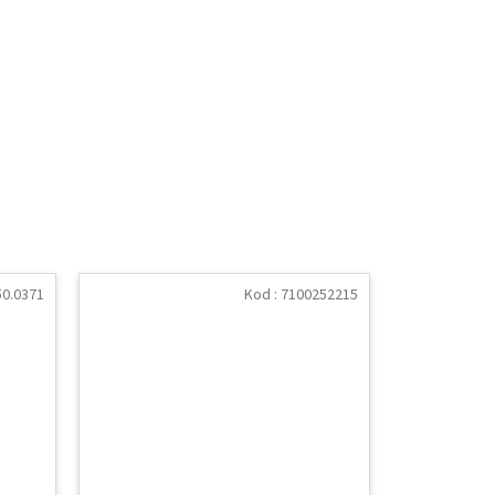
50.0371
Kod :
7100252215