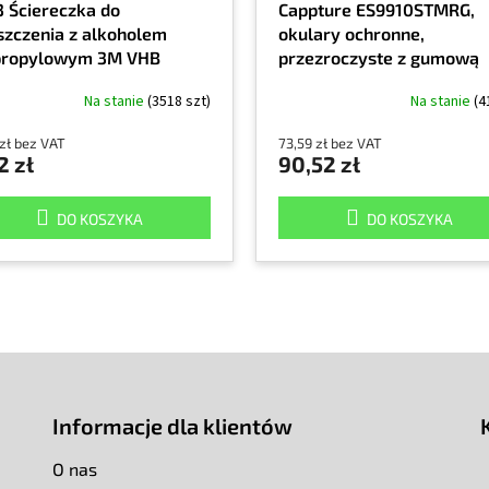
3 Ściereczka do
Cappture ES9910STMRG,
szczenia z alkoholem
okulary ochronne,
propylowym 3M VHB
przezroczyste z gumową
uszczelką, nie parujące
Na stanie
(3518 szt)
Na stanie
(4
 zł bez VAT
73,59 zł bez VAT
2 zł
90,52 zł
DO KOSZYKA
DO KOSZYKA
Informacje dla klientów
O nas