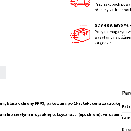
Przy zakupach powyż
płacimy za transpor
SZYBKA WYSYŁ
Pozycje magazynow
wysyłamy najpóźniej
24 godzin
)
Par
m, klasa ochrony FFP3, pakowana po 15 sztuk, cena za sztukę
Kate
mi lub ciekłymi o wysokiej toksyczności (np. chrom), wirusami,
EAN
:
Klas