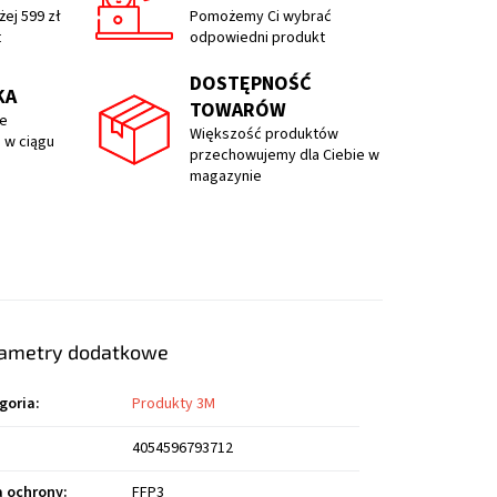
ej 599 zł
Pomożemy Ci wybrać
t
odpowiedni produkt
DOSTĘPNOŚĆ
KA
TOWARÓW
e
Większość produktów
 w ciągu
przechowujemy dla Ciebie w
magazynie
ametry dodatkowe
goria
:
Produkty 3M
4054596793712
a ochrony
:
FFP3