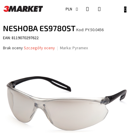
Przejść
do
KOSZ
PLN
treści
NESHOBA ES9780ST
Kod:
PY.50.0456
EAN: 8119070297622
Średnia
Brak oceny
Szczegóły oceny
Marka:
Pyramex
ocena
produktu
wynosi
0,0
na
5
gwiazdek.