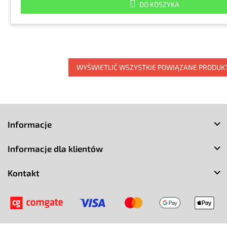
DO KOSZYKA
WYŚWIETLIĆ WSZYSTKIE POWIĄZANE PRODUK
S
t
Informacje
o
p
Informacje dla klientów
k
a
Kontakt