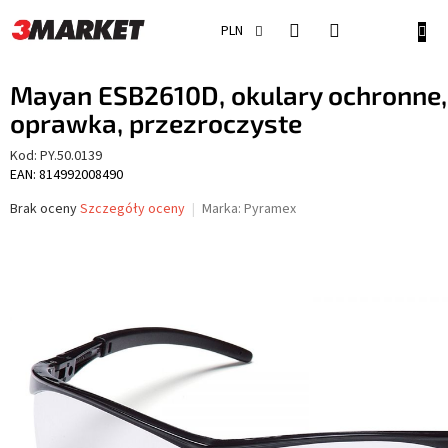
Przejść
do
KOSZ
PLN
treści
Mayan ESB2610D, okulary ochronne,
oprawka, przezroczyste
Kod:
PY.50.0139
EAN: 814992008490
Średnia
Brak oceny
Szczegóły oceny
Marka:
Pyramex
ocena
produktu
wynosi
0,0
na
5
gwiazdek.