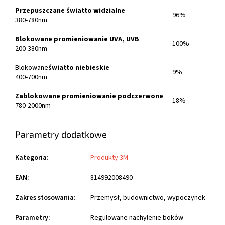
Przepuszczane światło widzialne
96%
380-780nm
Blokowane promieniowanie UVA, UVB
100%
200-380nm
Blokowane
światło niebieskie
9%
400-700nm
Zablokowane promieniowanie podczerwone
18%
780-2000nm
Parametry dodatkowe
Kategoria
:
Produkty 3M
EAN
:
814992008490
Zakres stosowania
:
Przemysł, budownictwo, wypoczynek
Parametry
:
Regulowane nachylenie boków