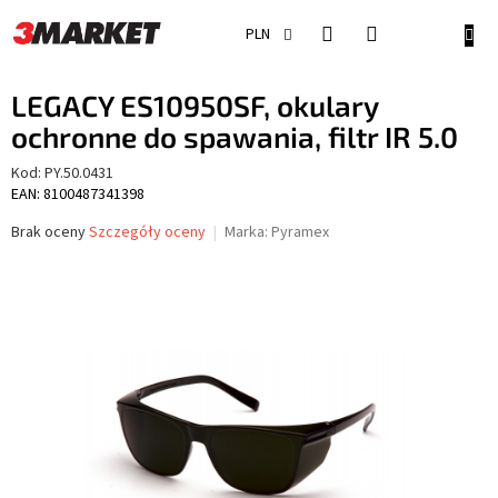
Przejść
do
KOSZ
PLN
treści
LEGACY ES10950SF, okulary
ochronne do spawania, filtr IR 5.0
Kod:
PY.50.0431
EAN: 8100487341398
Średnia
Brak oceny
Szczegóły oceny
Marka:
Pyramex
ocena
produktu
wynosi
0,0
na
5
gwiazdek.