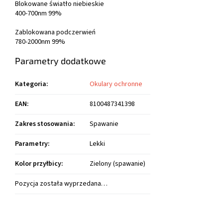
Blokowane światło niebieskie
400-700nm 99%
Zablokowana podczerwień
780-2000nm 99%
Parametry dodatkowe
Kategoria
:
Okulary ochronne
EAN
:
8100487341398
Zakres stosowania
:
Spawanie
Parametry
:
Lekki
Kolor przyłbicy
:
Zielony (spawanie)
Pozycja została wyprzedana…