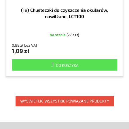
(1x) Chusteczki do czyszczenia okularów,
nawilżane, LCT100
Na stanie
(27 szt)
0,89 zł bez VAT
1,09 zł
DO KOSZYKA
WYŚWIETLIĆ WSZYSTKIE POWIĄZANE PRODUKTY
S