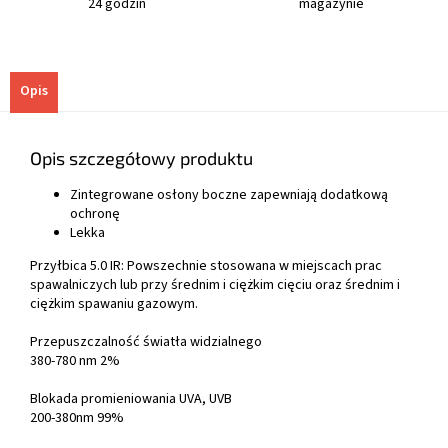
24 godzin
magazynie
Opis
Opis szczegółowy produktu
Zintegrowane osłony boczne zapewniają dodatkową
ochronę
Lekka
Przyłbica 5.0 IR: Powszechnie stosowana w miejscach prac
spawalniczych lub przy średnim i ciężkim cięciu oraz średnim i
ciężkim spawaniu gazowym.
Przepuszczalność światła widzialnego
380-780 nm 2%
Blokada promieniowania UVA, UVB
200-380nm 99%