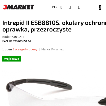
Przejść
do
KOSZ
PLN
treści
Intrepid II ESB8810S, okulary ochron
oprawka, przezroczyste
Kod:
PY.50.0231
EAN: 8149920015144
Średnia
1 ocen
Szczegóły oceny
Marka:
Pyramex
ocena
produktu
Wojskowe
wynosi
5,0
na
5
gwiazdek.