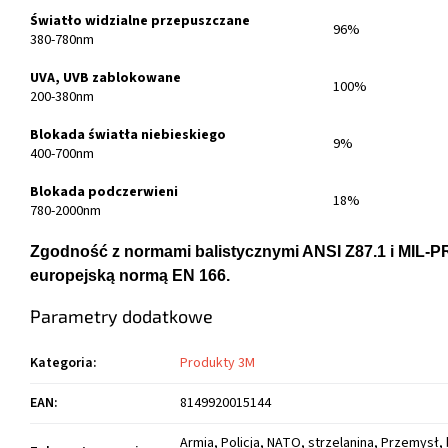
Światło widzialne przepuszczane
96%
380-780nm
UVA, UVB zablokowane
100%
200-380nm
Blokada światła niebieskiego
9%
400-700nm
Blokada podczerwieni
18%
780-2000nm
Zgodność z normami balistycznymi ANSI Z87.1 i MIL-P
europejską normą EN 166.
Parametry dodatkowe
Kategoria
:
Produkty 3M
EAN
:
8149920015144
Armia, Policja, NATO, strzelanina, Przemysł