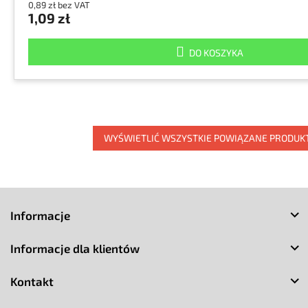
0,89 zł bez VAT
1,09 zł
DO KOSZYKA
WYŚWIETLIĆ WSZYSTKIE POWIĄZANE PRODUK
S
t
Informacje
o
p
Informacje dla klientów
k
a
Kontakt