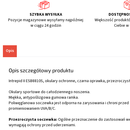
SZYBKA WYSYŁKA
DOSTĘPNO
Pozycje magazynowe wysyłamy najpóźniej
Większość produkt
w ciągu 24 godzin
Ciebie w
Opis
Opis szczegółowy produktu
Intrepid II ESB8810S, okulary ochronne, czarna oprawka, przezroczys
Okulary sportowe do całodziennego noszenia.
Miękka, antypoślizgowa gumowa ramka.
Poliwęglanowa soczewka jest odporna na zarysowania i chroni przed
promieniowaniem UVA/B/C.
Przezroczysta soczewka:
Ogólne przeznaczenie do zastosowań we
wymagają ochrony przed uderzeniami.