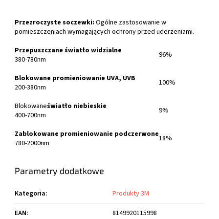
Przezroczyste soczewki:
Ogólne zastosowanie w
pomieszczeniach wymagających ochrony przed uderzeniami.
Przepuszczane światło widzialne
96%
380-780nm
Blokowane promieniowanie UVA, UVB
100%
200-380nm
Blokowane
światło niebieskie
9%
400-700nm
Zablokowane promieniowanie podczerwone
18%
780-2000nm
Parametry dodatkowe
Kategoria
:
Produkty 3M
EAN
:
8149920115998