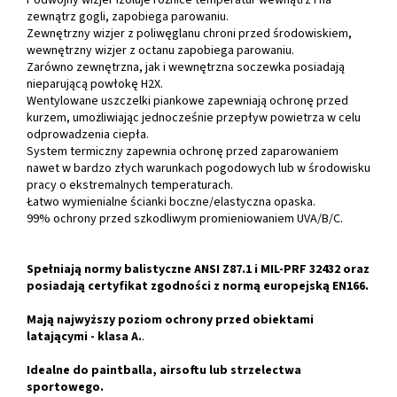
Podwójny wizjer izoluje różnice temperatur wewnątrz i na
zewnątrz gogli, zapobiega parowaniu.
Zewnętrzny wizjer z poliwęglanu chroni przed środowiskiem,
wewnętrzny wizjer z octanu zapobiega parowaniu.
Zarówno zewnętrzna, jak i wewnętrzna soczewka posiadają
nieparującą powłokę H2X.
Wentylowane uszczelki piankowe zapewniają ochronę przed
kurzem, umożliwiając jednocześnie przepływ powietrza w celu
odprowadzenia ciepła.
System termiczny zapewnia ochronę przed zaparowaniem
nawet w bardzo złych warunkach pogodowych lub w środowisku
pracy o ekstremalnych temperaturach.
Łatwo wymienialne ścianki boczne/elastyczna opaska.
99% ochrony przed szkodliwym promieniowaniem UVA/B/C.
Spełniają normy balistyczne ANSI Z87.1 i MIL-PRF 32432 oraz
posiadają certyfikat zgodności z normą europejską EN166.
Mają najwyższy poziom ochrony przed obiektami
latającymi - klasa A.
.
Idealne do paintballa, airsoftu lub strzelectwa
sportowego.