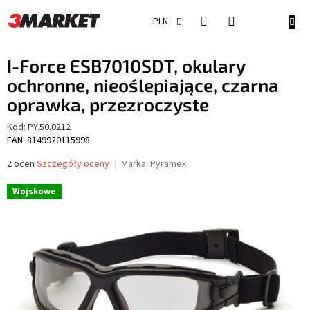
Przejść
do
KOSZ
PLN
treści
I-Force ESB7010SDT, okulary
ochronne, nieoślepiające, czarna
oprawka, przezroczyste
Kod:
PY.50.0212
EAN: 8149920115998
Średnia
2 ocen
Szczegóły oceny
Marka:
Pyramex
ocena
produktu
Wojskowe
wynosi
5,0
na
5
gwiazdek.