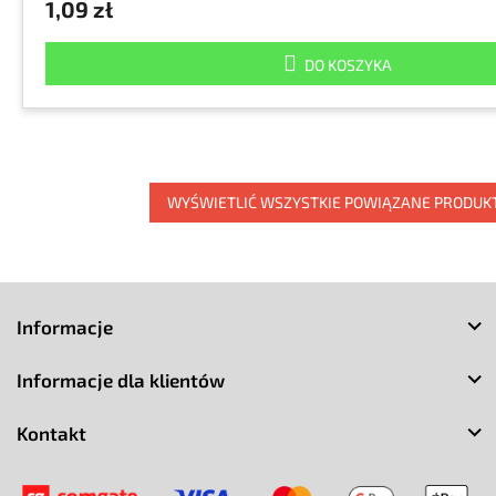
1,09 zł
DO KOSZYKA
WYŚWIETLIĆ WSZYSTKIE POWIĄZANE PRODUK
S
t
Informacje
o
p
Informacje dla klientów
k
a
Kontakt