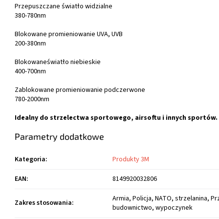
Przepuszczane światło widzialne
380-780nm
Blokowane promieniowanie UVA, UVB
200-380nm
Blokowane
światło niebieskie
400-700nm
Zablokowane promieniowanie podczerwone
780-2000nm
Idealny do strzelectwa sportowego, airsoftu i innych sportów.
Parametry dodatkowe
Kategoria
:
Produkty 3M
EAN
:
8149920032806
Armia, Policja, NATO, strzelanina, P
Zakres stosowania
:
budownictwo, wypoczynek