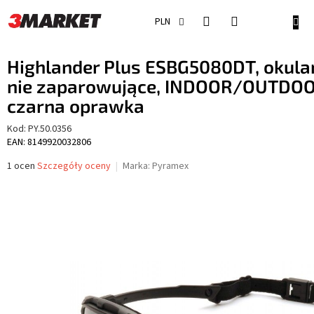
Przejść
do
KOSZ
PLN
treści
Highlander Plus ESBG5080DT, okula
nie zaparowujące, INDOOR/OUTDO
czarna oprawka
Kod:
PY.50.0356
EAN: 8149920032806
Średnia
1 ocen
Szczegóły oceny
Marka:
Pyramex
ocena
produktu
wynosi
5,0
na
5
gwiazdek.