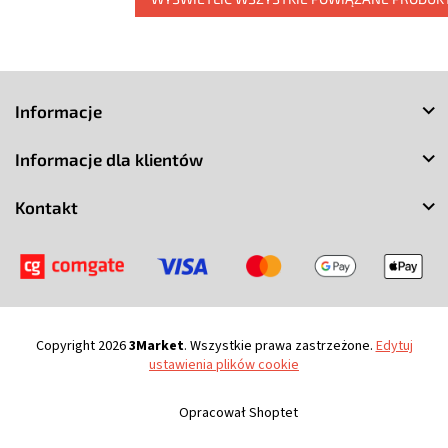
S
t
Informacje
o
p
Informacje dla klientów
k
a
Kontakt
Copyright 2026
3Market
. Wszystkie prawa zastrzeżone.
Edytuj
ustawienia plików cookie
Opracował Shoptet