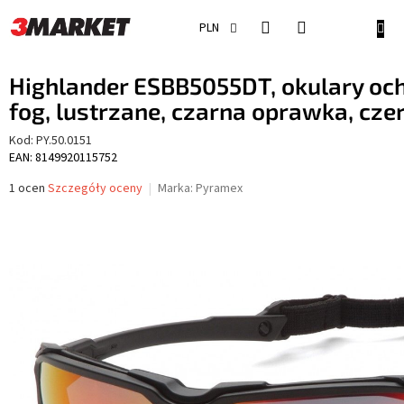
Przejść
do
KOSZ
PLN
treści
Highlander ESBB5055DT, okulary oc
fog, lustrzane, czarna oprawka, cz
Kod:
PY.50.0151
EAN: 8149920115752
Średnia
1 ocen
Szczegóły oceny
Marka:
Pyramex
ocena
produktu
wynosi
5,0
na
5
gwiazdek.