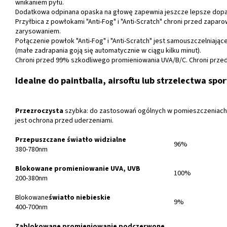
wnikaniem pyłu.
Dodatkowa odpinana opaska na głowę zapewnia jeszcze lepsze dop
Przyłbica z powłokami "Anti-Fog" i "Anti-Scratch" chroni przed zaparo
zarysowaniem.
Połączenie powłok "Anti-Fog" i "Anti-Scratch" jest samouszczelniające
(małe zadrapania goją się automatycznie w ciągu kilku minut).
Chroni przed 99% szkodliwego promieniowania UVA/B/C. Chroni przed
Idealne do paintballa, airsoftu lub strzelectwa spo
Przezroczysta
szybka: do zastosowań ogólnych w pomieszczeniac
jest ochrona przed uderzeniami.
Przepuszczane światło widzialne
96%
380-780nm
Blokowane promieniowanie UVA, UVB
100%
200-380nm
Blokowane
światło niebieskie
9%
400-700nm
Zablokowane promieniowanie podczerwone