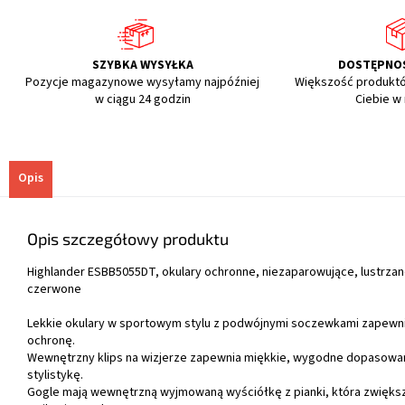
SZYBKA WYSYŁKA
DOSTĘPNO
Pozycje magazynowe wysyłamy najpóźniej
Większość produkt
w ciągu 24 godzin
Ciebie w
Opis
Opis szczegółowy produktu
Highlander ESBB5055DT, okulary ochronne, niezaparowujące, lustrza
czerwone
Lekkie okulary w sportowym stylu z podwójnymi soczewkami zapewn
ochronę.
Wewnętrzny klips na wizjerze zapewnia miękkie, wygodne dopasowan
stylistykę.
Gogle mają wewnętrzną wyjmowaną wyściółkę z pianki, która zwięks