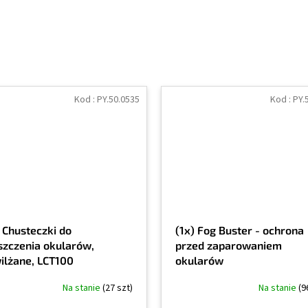
Kod :
PY.50.0535
Kod :
PY.
) Chusteczki do
(1x) Fog Buster - ochrona
szczenia okularów,
przed zaparowaniem
ilżane, LCT100
okularów
Na stanie
(27 szt)
Na stanie
(9