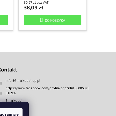
30,97 zł bez VAT
38,09 zł
DO KOSZYKA
Kontakt
info
@
3market-shop.pl
https://www.facebook.com/profile.php?id=100086931
810937
3market.pl
adzam się