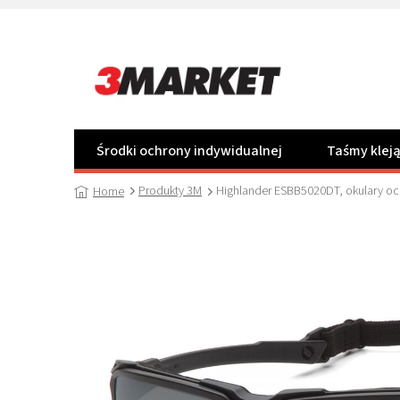
Przejść
do
treści
Środki ochrony indywidualnej
Taśmy klej
Produkty 3M
Highlander ESBB5020DT, okulary oc
Home