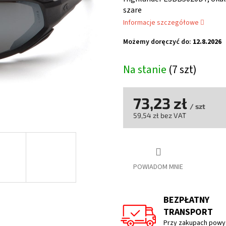
wynosi
szare
4,0
Informacje szczegółowe
na
5
Możemy doręczyć do:
12.8.2026
gwiazdek.
Na stanie
(7 szt)
73,23 zł
/ szt
59,54 zł bez VAT
Cena
jednostkowa:
POWIADOM MNIE
BEZPŁATNY
TRANSPORT
Przy zakupach powyż