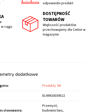
t
odpowiedni produkt
DOSTĘPNOŚĆ
KA
TOWARÓW
e
Większość produktów
 w ciągu
przechowujemy dla Ciebie w
magazynie
ametry dodatkowe
goria
:
Produkty 3M
8149920039522
Przemysł,
es stosowania
:
budownictwo,