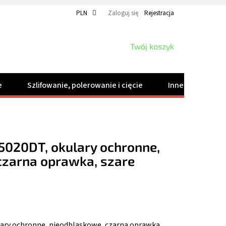
PLN
Zaloguj się
Rejestracja
KOSZYK
Twój koszyk
e
Szlifowanie, polerowanie i cięcie
Inne produkty
5020DT, okulary ochronne,
czarna oprawka, szare
ary ochronne, nieodblaskowe, czarna oprawka,