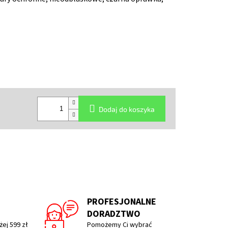
Dodaj do koszyka
PROFESJONALNE
DORADZTWO
ej 599 zł
Pomożemy Ci wybrać