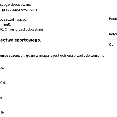
pszego dopasowania.
oni przed zaparowaniem i
Para
mouszczelniające,
minut).
C. Chroni przed odblaskami.
Kolo
zelectwa sportowego.
Ochr
mieszczeniach, gdzie wymagana jest ochrona przed uderzeniami.
6%
00%
%
8%