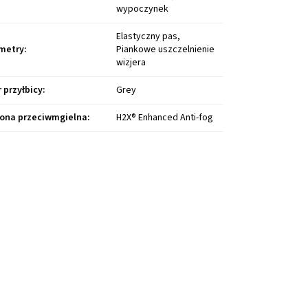
wypoczynek
Elastyczny pas,
metry
:
Piankowe uszczelnienie
wizjera
r przyłbicy
:
Grey
ona przeciwmgielna
:
H2X® Enhanced Anti-fog