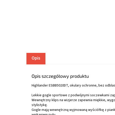
Opis
Opis szczegółowy produktu
Highlander ESBB5020DT, okulary ochronne, bez odbla
Lekkie gogle sportowe z podwójnymi soczewkami za
Wewnętrzny klips na wizjerze zapewnia miękkie, wyg
stylistykę.
Gogle mają wewnętrzną wyjmowaną wyściółkę z piank
wnikaniem pyłu.