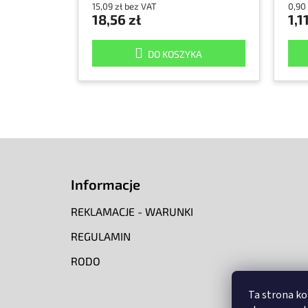
15,09 zł bez VAT
0,90
18,56 zł
1,1
DO KOSZYKA
S
t
o
Informacje
p
k
REKLAMACJE - WARUNKI
a
REGULAMIN
RODO
Ta strona ko