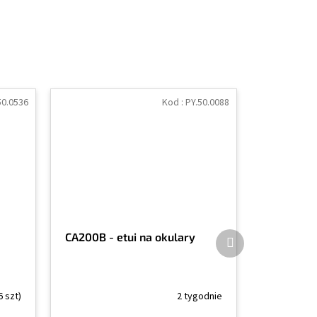
50.0536
Kod :
PY.50.0088
Produkt
CA200B - etui na okulary
następny
6 szt)
2 tygodnie