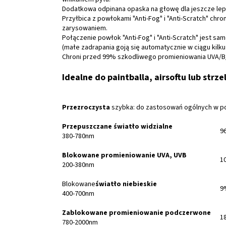
Dodatkowa odpinana opaska na głowę dla jeszcze le
Przyłbica z powłokami "Anti-Fog" i "Anti-Scratch" chr
zarysowaniem.
Połączenie powłok "Anti-Fog" i "Anti-Scratch" jest sa
(małe zadrapania goją się automatycznie w ciągu kilku 
Chroni przed 99% szkodliwego promieniowania UVA/B/
Idealne do paintballa, airsoftu lub str
Przezroczysta
szybka: do zastosowań ogólnych w po
Przepuszczane światło widzialne
9
380-780nm
Blokowane promieniowanie UVA, UVB
1
200-380nm
Blokowane
światło niebieskie
9
400-700nm
Zablokowane promieniowanie podczerwone
1
780-2000nm