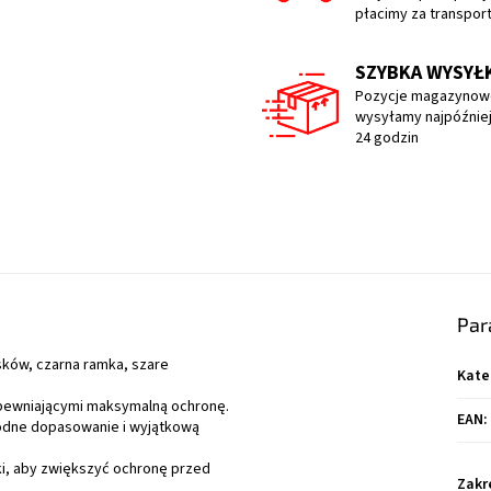
płacimy za transpor
SZYBKA WYSYŁ
Pozycje magazynow
wysyłamy najpóźniej
24 godzin
Par
sków, czarna ramka, szare
Kate
pewniającymi maksymalną ochronę.
EAN
:
odne dopasowanie i wyjątkową
i, aby zwiększyć ochronę przed
Zakr