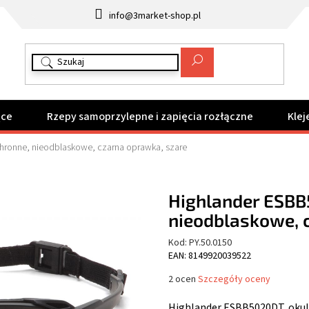
info@3market-shop.pl
ące
Rzepy samoprzylepne i zapięcia rozłączne
Klej
hronne, nieodblaskowe, czarna oprawka, szare
Highlander ESBB
nieodblaskowe, 
Kod:
PY.50.0150
EAN: 8149920039522
Średnia
2 ocen
Szczegóły oceny
ocena
produktu
Highlander ESBB5020DT, okul