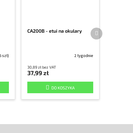
Produkt
CA200B - etui na okulary
następny
6 szt)
2 tygodnie
30,89 zł bez VAT
37,99 zł
DO KOSZYKA