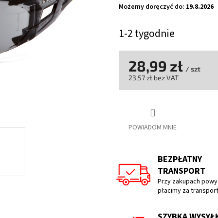
na
Możemy doręczyć do:
19.8.2026
5
gwiazdek.
1-2 tygodnie
28,99 zł
/ szt
23,57 zł bez VAT
Cena
jednostkowa:
POWIADOM MNIE
BEZPŁATNY
TRANSPORT
Przy zakupach powyż
płacimy za transpor
SZYBKA WYSYŁ