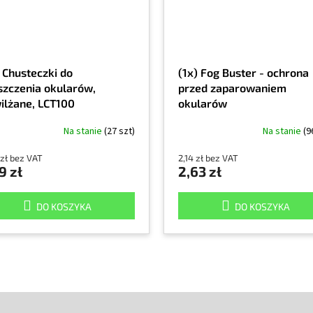
) Chusteczki do
(1x) Fog Buster - ochrona
szczenia okularów,
przed zaparowaniem
ilżane, LCT100
okularów
Na stanie
(27 szt)
Na stanie
(9
 zł bez VAT
2,14 zł bez VAT
9 zł
2,63 zł
DO KOSZYKA
DO KOSZYKA