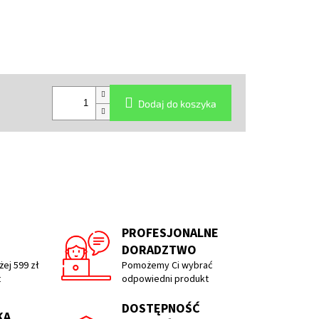
Dodaj do koszyka
PROFESJONALNE
DORADZTWO
ej 599 zł
Pomożemy Ci wybrać
t
odpowiedni produkt
DOSTĘPNOŚĆ
KA