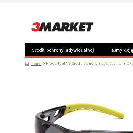
Przejść
do
treści
Środki ochrony indywidualnej
Taśmy klej
Produkty 3M
Środki ochrony indywidualnej
Oku
Home