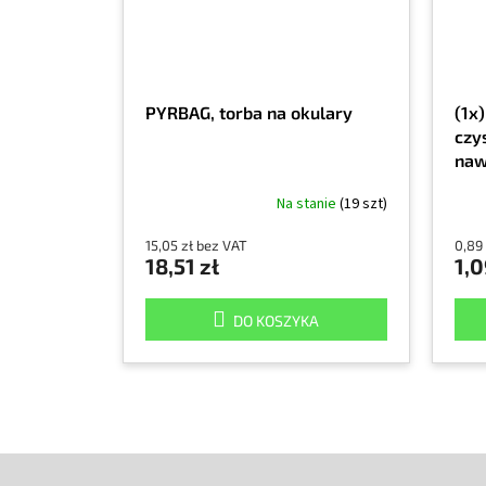
PYRBAG, torba na okulary
(1x
czy
naw
Na stanie
(19 szt)
15,05 zł bez VAT
0,89
18,51 zł
1,0
DO KOSZYKA
S