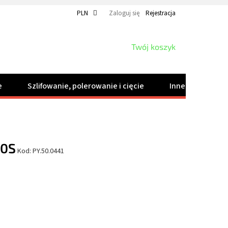
PLN
Zaloguj się
Rejestracja
KOSZYK
Twój koszyk
e
Szlifowanie, polerowanie i cięcie
Inne produkty
20S
Kod:
PY.50.0441