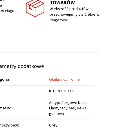
TOWARÓW
e
Większość produktów
 w ciągu
przechowujemy dla Ciebie w
magazynie
ametry dodatkowe
goria
:
Okulary ochronne
8101700301168
Antypoślizgowe boki,
metry
:
Elastyczny pas, Belka
gumowa
r przyłbicy
:
Grey