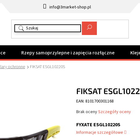
info@3market-shop.pl
ące
Rzepy samoprzylepne i zapięcia rozłączne
Klej
lary ochronne
FIKSAT ESGL10220S
FIKSAT ESGL102
EAN: 8101700301168
Średnia
Brak oceny
Szczegóły oceny
ocena
produktu
FYXATE ESGL10220S
wynosi
Informacje szczegółowe
0,0