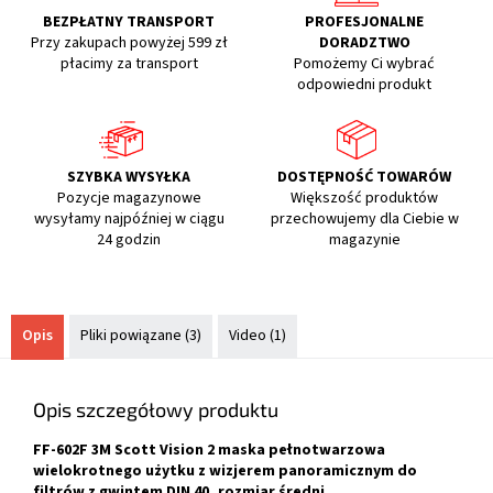
BEZPŁATNY TRANSPORT
PROFESJONALNE
Przy zakupach powyżej 599 zł
DORADZTWO
płacimy za transport
Pomożemy Ci wybrać
odpowiedni produkt
SZYBKA WYSYŁKA
DOSTĘPNOŚĆ TOWARÓW
Pozycje magazynowe
Większość produktów
wysyłamy najpóźniej w ciągu
przechowujemy dla Ciebie w
24 godzin
magazynie
Opis
Pliki powiązane (3)
Video (1)
Opis szczegółowy produktu
FF-602F 3M Scott Vision 2 maska pełnotwarzowa
wielokrotnego użytku z wizjerem panoramicznym do
filtrów z gwintem DIN 40, rozmiar średni