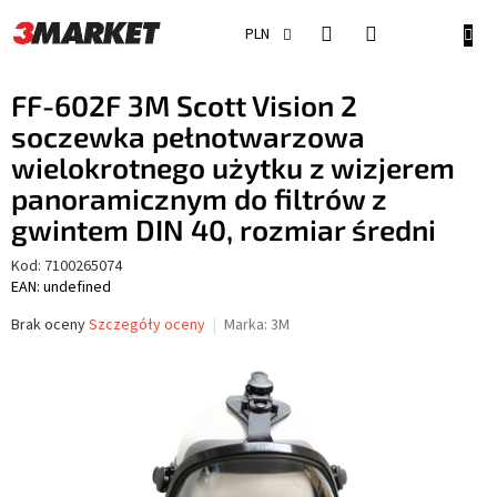
Przejść
do
KOSZ
PLN
treści
FF-602F 3M Scott Vision 2
soczewka pełnotwarzowa
wielokrotnego użytku z wizjerem
panoramicznym do filtrów z
gwintem DIN 40, rozmiar średni
Kod:
7100265074
EAN: undefined
Średnia
Brak oceny
Szczegóły oceny
Marka:
3M
ocena
produktu
wynosi
0,0
na
5
gwiazdek.