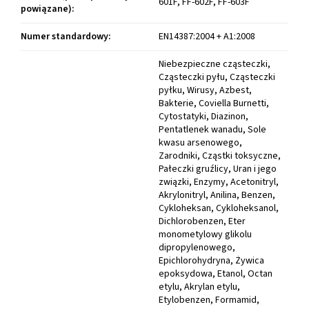
601F, FF-602F, FF-603F
powiązane)
:
Numer standardowy
:
EN14387:2004 + A1:2008
Niebezpieczne cząsteczki,
Cząsteczki pyłu, Cząsteczki
pyłku, Wirusy, Azbest,
Bakterie, Coviella Burnetti,
Cytostatyki, Diazinon,
Pentatlenek wanadu, Sole
kwasu arsenowego,
Zarodniki, Cząstki toksyczne,
Pałeczki gruźlicy, Uran i jego
związki, Enzymy, Acetonitryl,
Akrylonitryl, Anilina, Benzen,
Cykloheksan, Cykloheksanol,
Dichlorobenzen, Eter
monometylowy glikolu
dipropylenowego,
Epichlorohydryna, Żywica
epoksydowa, Etanol, Octan
etylu, Akrylan etylu,
Etylobenzen, Formamid,