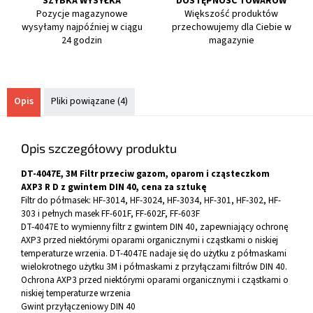
SZYBKA WYSYŁKA
DOSTĘPNOŚĆ TOWARÓW
Pozycje magazynowe
Większość produktów
wysyłamy najpóźniej w ciągu
przechowujemy dla Ciebie w
24 godzin
magazynie
Opis
Pliki powiązane (4)
Opis szczegółowy produktu
DT-4047E, 3M Filtr przeciw gazom, oparom i cząsteczkom
AXP3 R D z gwintem DIN 40, cena za sztukę
Filtr do półmasek: HF-3014, HF-3024, HF-3034, HF-301, HF-302, HF-
303 i pełnych masek FF-601F, FF-602F, FF-603F
DT-4047E to wymienny filtr z gwintem DIN 40, zapewniający ochronę
AXP3 przed niektórymi oparami organicznymi i cząstkami o niskiej
temperaturze wrzenia. DT-4047E nadaje się do użytku z półmaskami
wielokrotnego użytku 3M i półmaskami z przyłączami filtrów DIN 40.
Ochrona AXP3 przed niektórymi oparami organicznymi i cząstkami o
niskiej temperaturze wrzenia
Gwint przyłączeniowy DIN 40