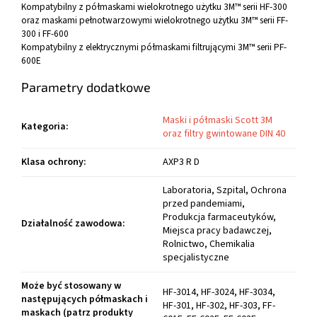
Kompatybilny z półmaskami wielokrotnego użytku 3M™ serii HF-300
oraz maskami pełnotwarzowymi wielokrotnego użytku 3M™ serii FF-
300 i FF-600
Kompatybilny z elektrycznymi półmaskami filtrującymi 3M™ serii PF-
600E
Parametry dodatkowe
Maski i półmaski Scott 3M
Kategoria
:
oraz filtry gwintowane DIN 40
Klasa ochrony
:
AXP3 R D
Laboratoria, Szpital, Ochrona
przed pandemiami,
Produkcja farmaceutyków,
Działalność zawodowa
:
Miejsca pracy badawczej,
Rolnictwo, Chemikalia
specjalistyczne
Może być stosowany w
HF-3014, HF-3024, HF-3034,
następujących półmaskach i
HF-301, HF-302, HF-303, FF-
maskach (patrz produkty