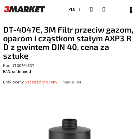
Przejść
do
KOSZ
PLN
treści
DT-4047E, 3M Filtr przeciw gazom,
oparom i cząstkom stałym AXP3 R
D z gwintem DIN 40, cena za
sztukę
Kod:
7100264837
EAN: undefined
Średnia
Brak oceny
Szczegóły oceny
Marka:
3M
ocena
produktu
wynosi
0,0
na
5
gwiazdek.