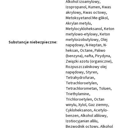
Alkohol izoamylowy,
Izopropanol, Kumen, Kwas
akrylowy, Kwas octowy,
Metoksyetanol Me-glikol,
Akrylan metylu,
Metylocykloheksanol, Keton
metylowo-etylowy, Keton
metyloizobutylowy, Olej
Substancje niebezpieczne
:
napędowy, N-Heptan, N-
heksan, Octane, Paliwo
(benzyna), nafta, Pirydyna,
Związki azotu (organiczne),
Rozpuszczalnikowy olej
napędowy, Styren,
Tetrahydrofuran,
Tetrachloroetylen,
Tetrachlorometan, Toluen,
Triethylamine,
Trichloroetylen, Octan
winylu, Xylol, Gaz ziemny,
Cykloheksanon, Acetylo-
benzen, Alkohol allilowy,
Izotiocyjanian allilu,
Bezwodnik octowy, Alkohol