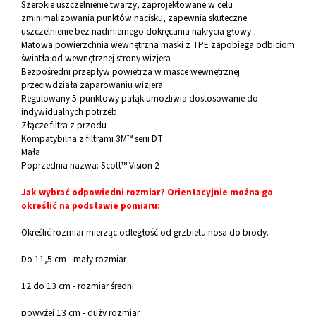
Szerokie uszczelnienie twarzy, zaprojektowane w celu
zminimalizowania punktów nacisku, zapewnia skuteczne
uszczelnienie bez nadmiernego dokręcania nakrycia głowy
Matowa powierzchnia wewnętrzna maski z TPE zapobiega odbiciom
światła od wewnętrznej strony wizjera
Bezpośredni przepływ powietrza w masce wewnętrznej
przeciwdziała zaparowaniu wizjera
Regulowany 5-punktowy pałąk umożliwia dostosowanie do
indywidualnych potrzeb
Złącze filtra z przodu
Kompatybilna z filtrami 3M™ serii DT
Mała
Poprzednia nazwa: Scott™ Vision 2
Jak wybrać odpowiedni rozmiar? Orientacyjnie można go
określić na podstawie pomiaru:
Określić rozmiar mierząc odległość od grzbietu nosa do brody.
Do 11,5 cm - mały rozmiar
12 do 13 cm - rozmiar średni
powyżej 13 cm - duży rozmiar