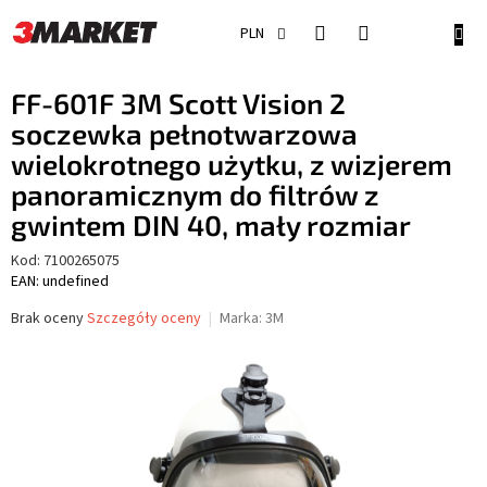
Przejść
do
KOSZ
PLN
treści
FF-601F 3M Scott Vision 2
soczewka pełnotwarzowa
wielokrotnego użytku, z wizjerem
panoramicznym do filtrów z
gwintem DIN 40, mały rozmiar
Kod:
7100265075
EAN: undefined
Średnia
Brak oceny
Szczegóły oceny
Marka:
3M
ocena
produktu
wynosi
0,0
na
5
gwiazdek.