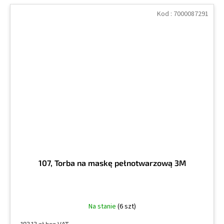
Kod :
7000087291
107, Torba na maskę pełnotwarzową 3M
Na stanie
(6 szt)
193,13 zł bez VAT