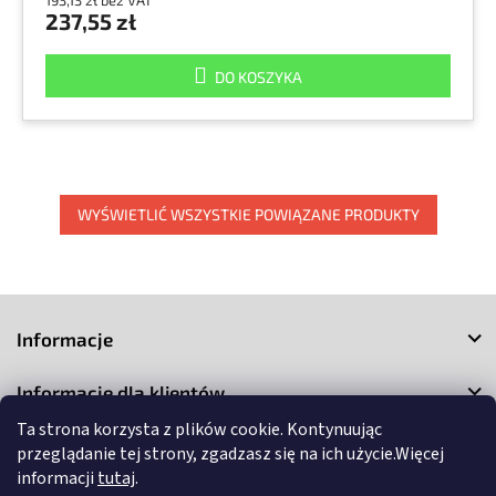
237,55 zł
DO KOSZYKA
WYŚWIETLIĆ WSZYSTKIE POWIĄZANE PRODUKTY
S
t
Informacje
o
p
Informacje dla klientów
k
a
Ta strona korzysta z plików cookie. Kontynuując
Kontakt
przeglądanie tej strony, zgadzasz się na ich użycie.Więcej
informacji
tutaj
.