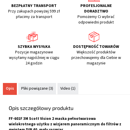
BEZPŁATNY TRANSPORT
PROFESJONALNE
Przy zakupach powyżej 599 zł
DORADZTWO
płacimy za transport
Pomożemy Ci wybrać
odpowiedni produkt
SZYBKA WYSYŁKA
DOSTĘPNOŚĆ TOWARÓW
Pozycje magazynowe
Większość produktów
wysyłamy najpóźniej w ciągu
przechowujemy dla Ciebie w
24 godzin
magazynie
Opis
Pliki powiązane (3)
Video (1)
Opis szczegółowy produktu
FF-601F 3M Scott Vision 2 maska pełnotwarzowa
wielokrotnego użytku z wizjerem panoramicznym do filtrów z
gwintem DIN 40, mały rozmiar