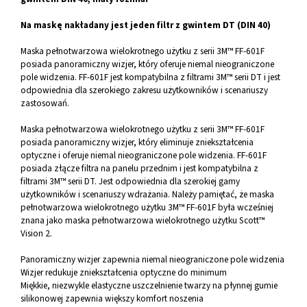
Na maskę nakładany jest jeden filtr z gwintem DT (DIN 40)
Maska pełnotwarzowa wielokrotnego użytku z serii 3M™ FF-601F
posiada panoramiczny wizjer, który oferuje niemal nieograniczone
pole widzenia. FF-601F jest kompatybilna z filtrami 3M™ serii DT i jest
odpowiednia dla szerokiego zakresu użytkowników i scenariuszy
zastosowań.
Maska pełnotwarzowa wielokrotnego użytku z serii 3M™ FF-601F
posiada panoramiczny wizjer, który eliminuje zniekształcenia
optyczne i oferuje niemal nieograniczone pole widzenia. FF-601F
posiada złącze filtra na panelu przednim i jest kompatybilna z
filtrami 3M™ serii DT. Jest odpowiednia dla szerokiej gamy
użytkowników i scenariuszy wdrażania. Należy pamiętać, że maska
pełnotwarzowa wielokrotnego użytku 3M™ FF-601F była wcześniej
znana jako maska pełnotwarzowa wielokrotnego użytku Scott™
Vision 2.
Panoramiczny wizjer zapewnia niemal nieograniczone pole widzenia
Wizjer redukuje zniekształcenia optyczne do minimum
Miękkie, niezwykle elastyczne uszczelnienie twarzy na płynnej gumie
silikonowej zapewnia większy komfort noszenia