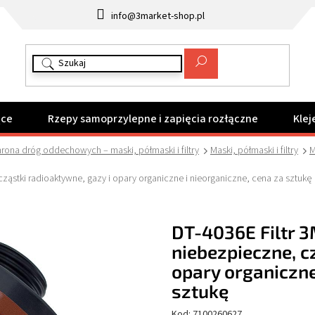
info@3market-shop.pl
ące
Rzepy samoprzylepne i zapięcia rozłączne
Klej
rona dróg oddechowych – maski, półmaski i filtry
Maski, półmaski i filtry
M
ząstki radioaktywne, gazy i opary organiczne i nieorganiczne, cena za sztukę
DT-4036E Filtr 
niebezpieczne, c
opary organiczne
sztukę
Kod:
7100260627