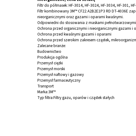
Filtr do półmasek: HF-3014, HF-3024, HF-3034, HF-301, HF
Filtr kombinowany 3M™ CF22 A2B2E1P3 RD DT-4036E zapew
nieorganicznymi oraz gazami i oparami kwaśnymi.
Odpowiedni do stosowania z maskami pełnotwarzowymi 
Ochrona przed organicznymi i nieorganicznymi gazami i 
Ochrona przed kwaśnymi gazami i oparami
Ochrona przed szerokim zakresem cząstek, mikroorgani
Zalecane branże:
Budownictwo
Produkcja ogólna
Przemysł ciężki
Przemysł morski
Przemysł naftowy i gazowy
Przemysł farmaceutyczny
Transport
Marka:3M™
Typ filtra:Filtry gazu, oparów i cząstek stałych