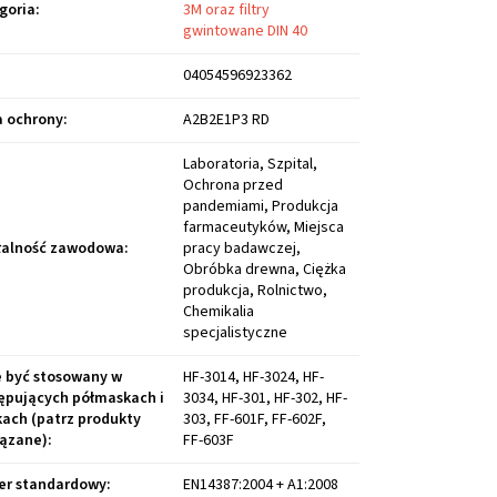
goria
:
3M oraz filtry
gwintowane DIN 40
04054596923362
a ochrony
:
A2B2E1P3 RD
Laboratoria, Szpital,
Ochrona przed
pandemiami, Produkcja
farmaceutyków, Miejsca
łalność zawodowa
:
pracy badawczej,
Obróbka drewna, Ciężka
produkcja, Rolnictwo,
Chemikalia
specjalistyczne
 być stosowany w
HF-3014, HF-3024, HF-
ępujących półmaskach i
3034, HF-301, HF-302, HF-
ach (patrz produkty
303, FF-601F, FF-602F,
ązane)
:
FF-603F
r standardowy
:
EN14387:2004 + A1:2008