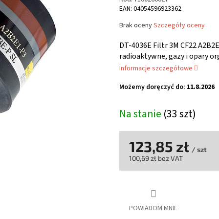
EAN: 04054596923362
Średnia
Brak oceny
Szczegóły oceny
ocena
produktu
DT-4036E Filtr 3M CF22 A2B2E
wynosi
radioaktywne, gazy i opary or
0,0
Informacje szczegółowe
na
5
Możemy doręczyć do:
11.8.2026
gwiazdek.
Na stanie
(33 szt)
123,85 zł
/ szt
100,69 zł bez VAT
Cena
jednostkowa:
POWIADOM MNIE