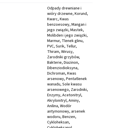
Odpady drewniane i wióry drzewne, Korund, Kwarc, Kwas benzoesowy, Mangan i jego związki, Mastek, Molibden i jego związki, Marmur, Tlenek glinu, PVC, Surik, Tellur, Thiram, Wirusy, Zarodniki grzybów, Bakterie, Diazinon, Dibenziodioksyna, Dichroman, Kwas arsenowy, Pentatlenek wanadu, Sole kwasu arsenowego, Zarodniki, Enzymy, Acetonitryl, Akrylonitryl, Aminy, Anilina, Wodór antymonowy, arsenek wodoru, Benzen, Cykloheksan, Cykloheksanol, Cykloheksyloamil, Amoniak, Alkohol diacetanolowy, Dichlorobenzen, Dimetyloamina, Eter monometylowy glikolu dipropylenowego, Epichlorohydryna, Żywica epoksydowa, Etanol, Octan etylu, Akrylan etylu, Etyloamina, Etylobenzen, Fluor, Formamid, Fosforowodór, Fosgen, chlorek karbonylu, Halogeny, Heksametylen, Aluminium, Chlorek wodoru, Chlorek amonu, Chlorek siarki, Insektycydy, Alkohol izoamylowy, Isoforon, Izopropanol, Kejda, Kobalt i jego związki, Dym z miedzi, Szkło kwarcowe, Kumen, Cyjanamid, Kyanidy, Kwas adypinowy, Kwas akrylowy, Kwas aminobenzoesowy, Kwas azotowy, Kwas mrówkowy, Kwas octowy, Kwas nadtlenooctowy, Kwas propionowy, Kwas siarkowy, Kwas chlorowodorowy, Kwas szczawiowy, Ditlenek arsenu, Kleje zawierające rozpuszczalniki, Miedź (opary), Miedź (pył), Metoksyetanol Me-glikol, Akrylan metylu, Metyloamina, Metylocykloheksanol, Keton metylowo-etylowy, Keton metyloizobutylowy, Olej napędowy, N-Heptan, N-heksan, Naftalen, Octane, Tlenek magnezu, Dwutlenek siarki, Tlenek cynku, Paliwo (benzyna), Parathion, nafta, Polichlorowane bifenyle, Pirydyna, Sirouhlik, Siarkowodór, Związki baru, rozpuszczalne, Związki cyny, organiczne,