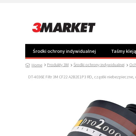
Przejść
do
treści
Środki ochrony indywidualnej
Taśmy klej
Produkty 3M
Środki ochrony indywidualnej
Och
Home
DT-4036E Filtr 3M CF22 A2B2E1P3 RD, cząstki niebezpieczne, c