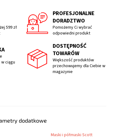
PROFESJONALNE
DORADZTWO
ej 599 zł
Pomożemy Ci wybrać
t
odpowiedni produkt
DOSTĘPNOŚĆ
KA
TOWARÓW
e
Większość produktów
 w ciągu
przechowujemy dla Ciebie w
magazynie
ametry dodatkowe
Maski i półmaski Scott