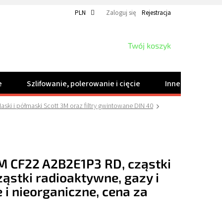
PLN
Zaloguj się
Rejestracja
KOSZYK
Twój koszyk
e
Szlifowanie, polerowanie i cięcie
Inne produkty
aski i półmaski Scott 3M oraz filtry gwintowane DIN 40
3M CF22 A2B2E1P3 RD, cząstki
ząstki radioaktywne, gazy i
 i nieorganiczne, cena za