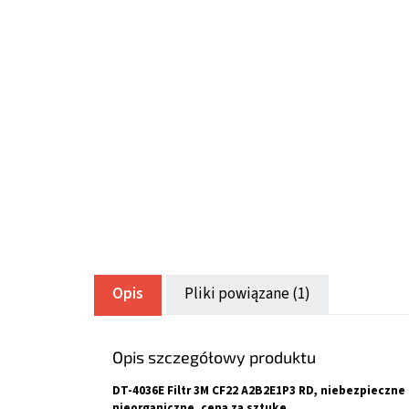
Opis
Pliki powiązane (1)
Opis szczegółowy produktu
DT-4036E Filtr 3M CF22 A2B2E1P3 RD, niebezpieczne c
nieorganiczne, cena za sztukę