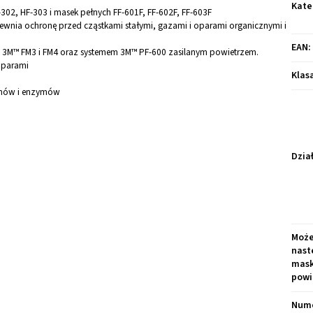
Kate
-302, HF-303 i masek pełnych FF-601F, FF-602F, FF-603F
nia ochronę przed cząstkami stałymi, gazami i oparami organicznymi i
EAN
:
3M™ FM3 i FM4 oraz systemem 3M™ PF-600 zasilanym powietrzem.
oparami
Klas
zmów i enzymów
Dzia
Może
nast
mask
powi
Nume