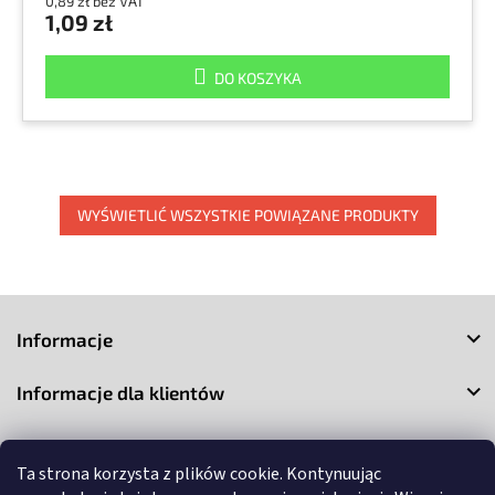
0,89 zł bez VAT
1,09 zł
DO KOSZYKA
WYŚWIETLIĆ WSZYSTKIE POWIĄZANE PRODUKTY
S
t
Informacje
o
p
Informacje dla klientów
k
a
Kontakt
Ta strona korzysta z plików cookie. Kontynuując