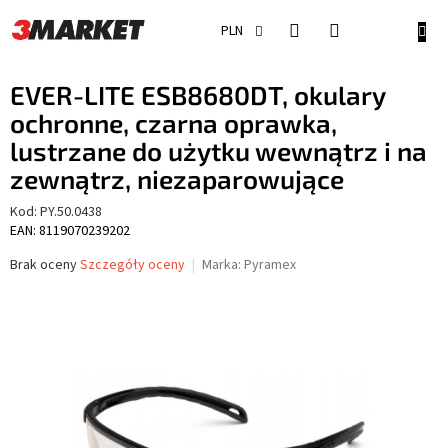
Przejść
do
KOSZ
PLN
treści
EVER-LITE ESB8680DT, okulary
ochronne, czarna oprawka,
lustrzane do użytku wewnątrz i na
zewnątrz, niezaparowujące
Kod:
PY.50.0438
EAN: 8119070239202
Średnia
Brak oceny
Szczegóły oceny
Marka:
Pyramex
ocena
produktu
wynosi
0,0
na
5
gwiazdek.