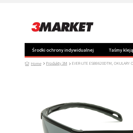
Przejść
do
treści
Środki ochrony indywidualnej
Taśmy klej
Produkty 3M
EVER-LITE ESB8620DTM, OKULARY
Home