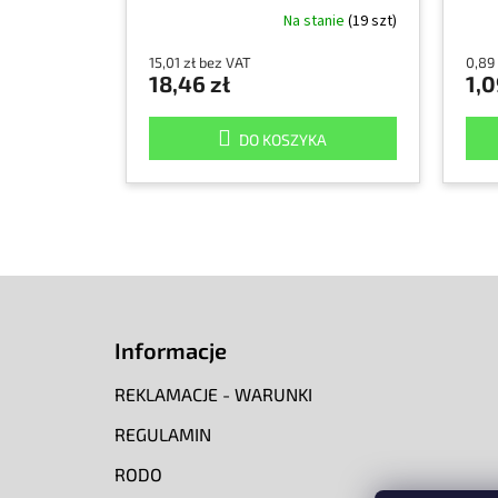
Na stanie
(19 szt)
15,01 zł bez VAT
0,89
18,46 zł
1,0
DO KOSZYKA
S
t
o
Informacje
p
k
REKLAMACJE - WARUNKI
a
REGULAMIN
RODO