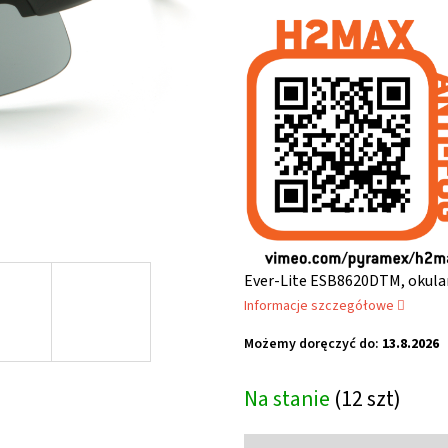
ocena
produktu
wynosi
5,0
na
5
gwiazdek.
Ever-Lite ESB8620DTM, okular
Informacje szczegółowe
Możemy doręczyć do:
13.8.2026
Na stanie
(12 szt)