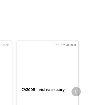
50.0536
Kod :
PY.50.0088
Produkt
CA200B - etui na okulary
następny