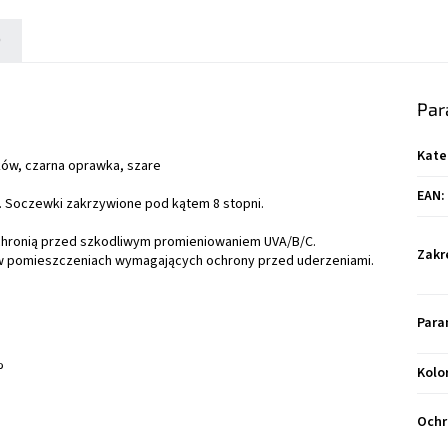
)
Par
Kate
ków, czarna oprawka, szare
EAN
:
Soczewki zakrzywione pod kątem 8 stopni.
 chronią przed szkodliwym promieniowaniem UVA/B/C.
Zakr
w pomieszczeniach wymagających ochrony przed uderzeniami.
Para
%
Kolo
Ochr