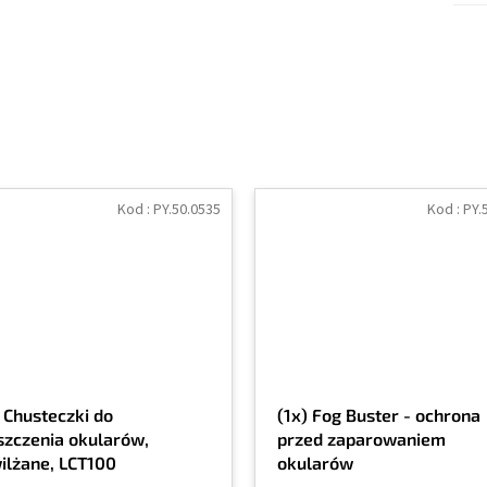
Kod :
PY.50.0535
Kod :
PY.
) Chusteczki do
(1x) Fog Buster - ochrona
szczenia okularów,
przed zaparowaniem
ilżane, LCT100
okularów