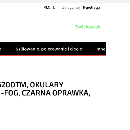
PLN
Zaloguj się
Rejestracja
KOSZYK
Twój koszyk
e
Szlifowanie, polerowanie i cięcie
Inne produkty
620DTM, OKULARY
-FOG, CZARNA OPRAWKA,