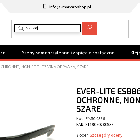
info@3market-shop.pl
ące
Rzepy samoprzylepne i zapięcia rozłączne
Klej
 OCHRONNE, NON-FOG, CZARNA OPRAWKA, SZARE
EVER-LITE ESB8
OCHRONNE, NON
SZARE
Kod:
PY.50.0336
EAN: 8119070280938
Średnia
2 ocen
Szczegóły oceny