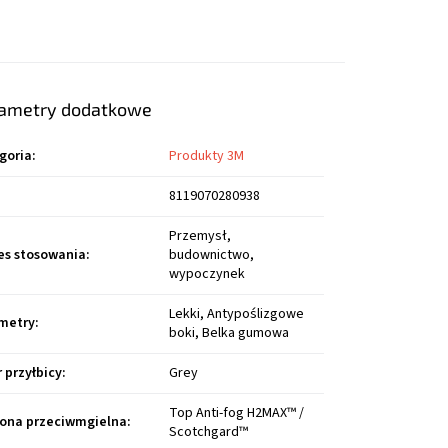
ametry dodatkowe
goria
:
Produkty 3M
8119070280938
Przemysł,
es stosowania
:
budownictwo,
wypoczynek
Lekki, Antypoślizgowe
metry
:
boki, Belka gumowa
r przyłbicy
:
Grey
Top Anti-fog H2MAX™ /
ona przeciwmgielna
:
Scotchgard™