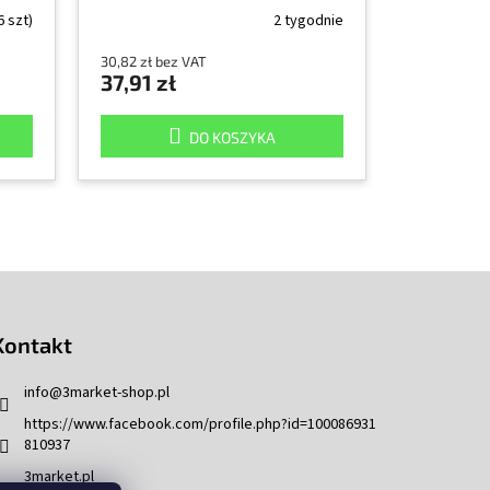
6 szt)
2 tygodnie
30,82 zł bez VAT
37,91 zł
DO KOSZYKA
Kontakt
info
@
3market-shop.pl
https://www.facebook.com/profile.php?id=100086931
810937
3market.pl