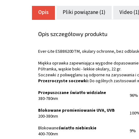
Opis
Pliki powiązane (1)
Video (1
Opis szczegółowy produktu
Ever-Lite ESB8620DTM, okulary ochronne, bez odblas
Miękka oprawka zapewniająca wygodne dopasowanie. 
Półramka, wąskie boki - lekkie okulary, 22 gr.
Soczewki z poliwęglanu są odporne na zarysowania i
Przezroczyste soczewki:
Do ogólnych zastosowań 
Przepuszczane światło widzialne
96%
380-780nm
Blokowane promieniowanie UVA, UVB
100
200-380nm
Blokowane
światło niebieskie
9%
400-700nm