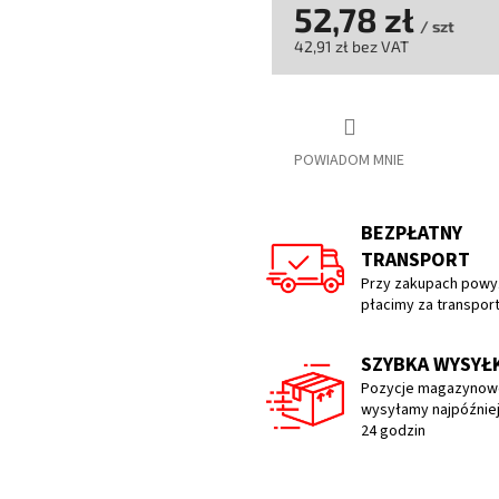
52,78 zł
/ szt
42,91 zł bez VAT
Cena
jednostkowa:
POWIADOM MNIE
BEZPŁATNY
TRANSPORT
Przy zakupach powyż
płacimy za transpor
SZYBKA WYSYŁ
Pozycje magazynow
wysyłamy najpóźniej
24 godzin