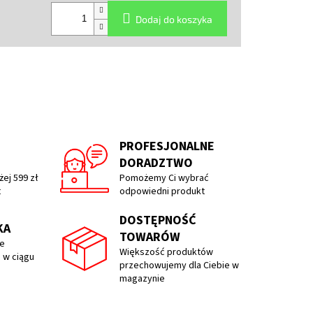
Dodaj do koszyka
PROFESJONALNE
DORADZTWO
ej 599 zł
Pomożemy Ci wybrać
t
odpowiedni produkt
DOSTĘPNOŚĆ
KA
TOWARÓW
e
Większość produktów
 w ciągu
przechowujemy dla Ciebie w
magazynie