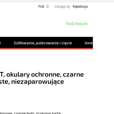
PLN
Zaloguj się
Rejestracja
KOSZYK
Twój koszyk
e
Szlifowanie, polerowanie i cięcie
Inne produkty
, okulary ochronne, czarne
ste, niezaparowujące
hronne, czarne boki, przezroczyste,