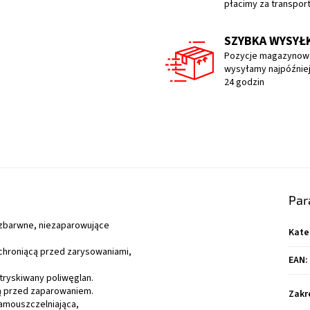
płacimy za transpor
SZYBKA WYSYŁ
Pozycje magazynow
wysyłamy najpóźniej
24 godzin
Par
ezbarwne, niezaparowujące
Kate
 chroniącą przed zarysowaniami,
EAN
:
tryskiwany poliwęglan.
cą przed zaparowaniem.
Zakr
 samouszczelniająca,