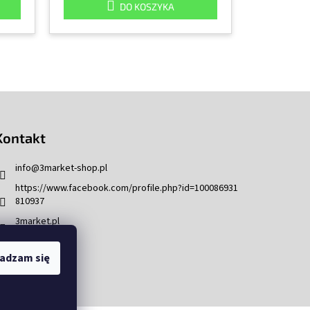
DO KOSZYKA
Kontakt
info
@
3market-shop.pl
https://www.facebook.com/profile.php?id=100086931
810937
3market.pl
adzam się