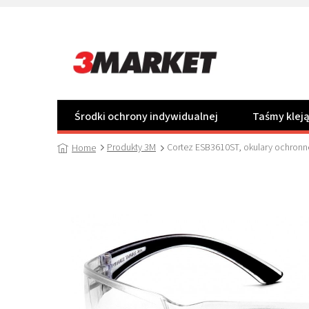
Przejść
do
treści
Środki ochrony indywidualnej
Taśmy klej
Produkty 3M
Cortez ESB3610ST, okulary ochronn
Home