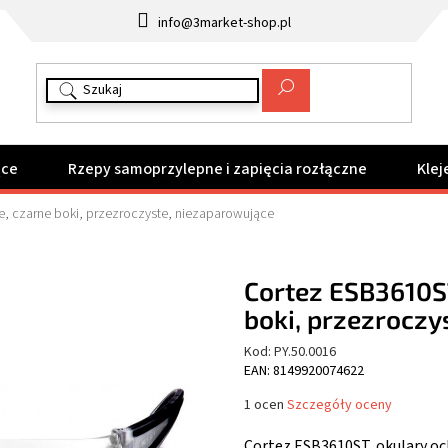
info@3market-shop.pl
ące
Rzepy samoprzylepne i zapięcia rozłączne
Klej
e, czarne boki, przezroczyste, niezaparowujące
Cortez ESB3610ST
boki, przezroczy
Kod:
PY.50.0016
EAN: 8149920074622
Średnia
1 ocen
Szczegóły oceny
ocena
produktu
Cortez ESB3610ST, okulary oc