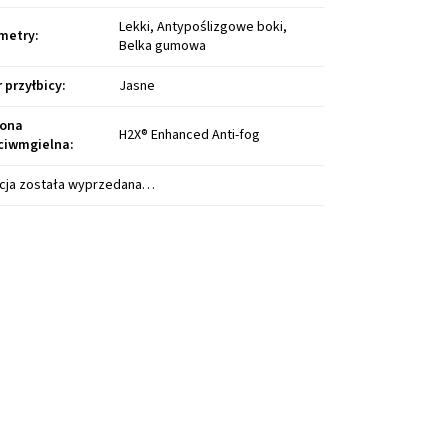
Lekki, Antypoślizgowe boki,
metry
:
Belka gumowa
r przyłbicy
:
Jasne
ona
H2X® Enhanced Anti-fog
ciwmgielna
:
cja została wyprzedana…