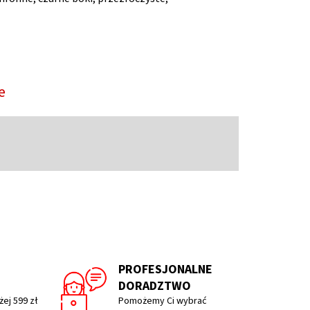
e
PROFESJONALNE
DORADZTWO
ej 599 zł
Pomożemy Ci wybrać