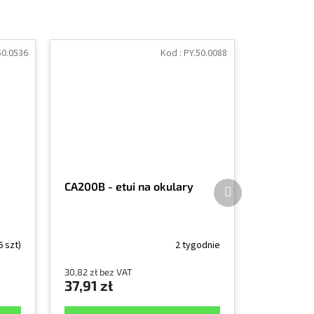
50.0536
Kod :
PY.50.0088
Produkt
CA200B - etui na okulary
następny
6 szt)
2 tygodnie
30,82 zł bez VAT
37,91 zł