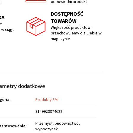
t
odpowiedni produkt
DOSTĘPNOŚĆ
KA
TOWARÓW
e
Większość produktów
 w ciągu
przechowujemy dla Ciebie w
magazynie
ametry dodatkowe
goria
:
Produkty 3M
8149920074622
Przemysł, budownictwo,
es stosowania
:
wypoczynek