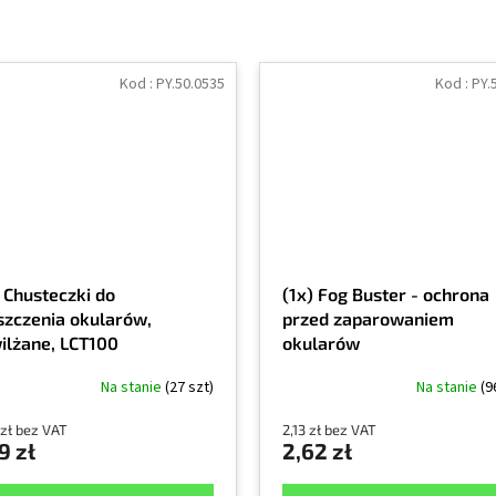
Kod :
PY.50.0535
Kod :
PY.
) Chusteczki do
(1x) Fog Buster - ochrona
szczenia okularów,
przed zaparowaniem
ilżane, LCT100
okularów
Na stanie
(27 szt)
Na stanie
(9
 zł bez VAT
2,13 zł bez VAT
9 zł
2,62 zł