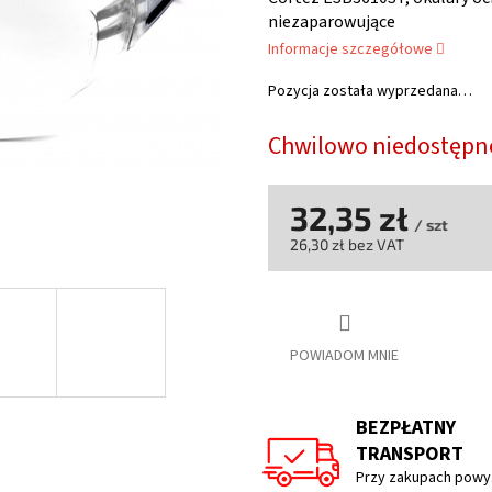
wynosi
niezaparowujące
5,0
Informacje szczegółowe
na
5
Pozycja została wyprzedana…
gwiazdek.
Chwilowo niedostępn
32,35 zł
/ szt
26,30 zł bez VAT
Cena
jednostkowa:
POWIADOM MNIE
BEZPŁATNY
TRANSPORT
Przy zakupach powyż