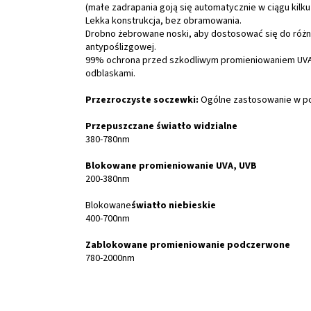
(małe zadrapania goją się automatycznie w ciągu kilku 
Lekka konstrukcja, bez obramowania.
Drobno żebrowane noski, aby dostosować się do różn
antypoślizgowej.
99% ochrona przed szkodliwym promieniowaniem UVA/
odblaskami.
Przezroczyste soczewki:
Ogólne zastosowanie w po
Przepuszczane światło widzialne
380-780nm
Blokowane promieniowanie UVA, UVB
200-380nm
Blokowane
światło niebieskie
400-700nm
Zablokowane promieniowanie podczerwone
780-2000nm