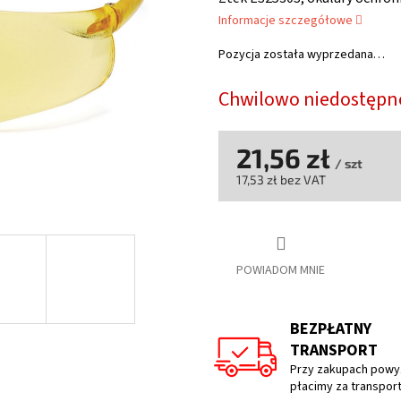
wynosi
Informacje szczegółowe
5,0
na
Pozycja została wyprzedana…
5
gwiazdek.
Chwilowo niedostępn
21,56 zł
/ szt
17,53 zł bez VAT
Cena
jednostkowa:
POWIADOM MNIE
BEZPŁATNY
TRANSPORT
Przy zakupach powyż
płacimy za transpor