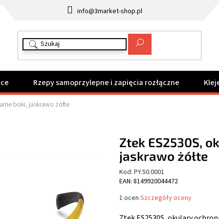
info@3market-shop.pl
ące
Rzepy samoprzylepne i zapięcia rozłączne
Klej
arne boki, jaskrawo żółte
Ztek ES2530S, ok
jaskrawo żółte
Kod:
PY.50.0001
EAN: 8149920044472
Średnia
1 ocen
Szczegóły oceny
ocena
produktu
Ztek ES2530S, okulary ochronn