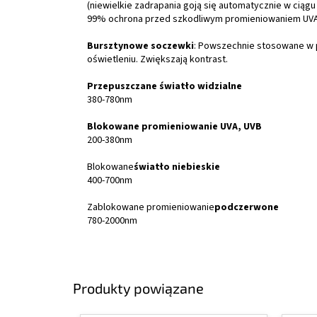
(niewielkie zadrapania goją się automatycznie w ciągu 
99% ochrona przed szkodliwym promieniowaniem UVA
Bursztynowe soczewki
: Powszechnie stosowane w 
oświetleniu. Zwiększają kontrast.
Przepuszczane światło widzialne
380-780nm
Blokowane promieniowanie UVA, UVB
200-380nm
Blokowane
światło niebieskie
400-700nm
Zablokowane promieniowanie
podczerwone
780-2000nm
Produkty powiązane