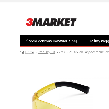
Przejść
do
treści
Środki ochrony indywidualnej
Taśmy klej
Produkty 3M
Ztek ES2530S, okulary ochronne, cz
Home