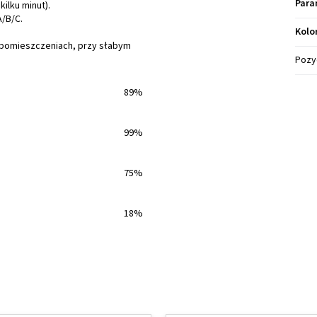
Para
kilku minut).
/B/C.
Kolo
pomieszczeniach, przy słabym
Pozy
89%
99%
75%
18%