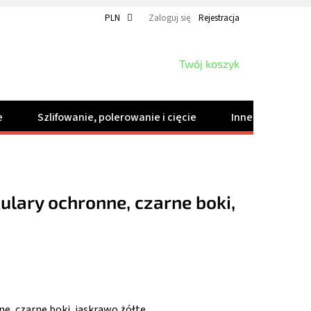
PLN
Zaloguj się
Rejestracja
KOSZYK
Twój koszyk
e
Szlifowanie, polerowanie i cięcie
Inne produkty
ulary ochronne, czarne boki,
e, czarne boki, jaskrawo żółte