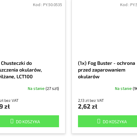
Kod :
PY.50.0535
Kod :
PY.
) Chusteczki do
(1x) Fog Buster - ochrona
szczenia okularów,
przed zaparowaniem
ilżane, LCT100
okularów
Na stanie
(27 szt)
Na stanie
(9
 zł bez VAT
2,13 zł bez VAT
9 zł
2,62 zł
DO KOSZYKA
DO KOSZYKA