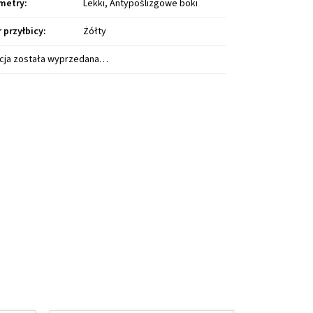
metry
:
Lekki, Antypoślizgowe boki
r przyłbicy
:
Żółty
cja została wyprzedana…