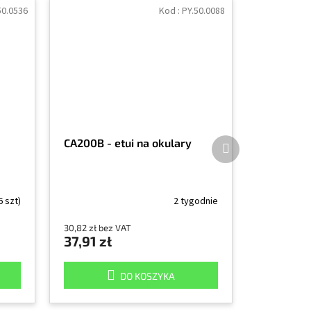
50.0536
Kod :
PY.50.0088
Produkt
CA200B - etui na okulary
następny
6 szt)
2 tygodnie
30,82 zł bez VAT
37,91 zł
DO KOSZYKA