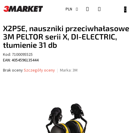
Przejść
do
KOSZ
PLN
treści
X2P5E, nauszniki przeciwhałasowe
3M PELTOR serii X, DI-ELECTRIC,
tłumienie 31 db
Kod:
7100095525
EAN: 4054596135444
Średnia
Brak oceny
Szczegóły oceny
Marka:
3M
ocena
produktu
wynosi
0,0
na
5
gwiazdek.