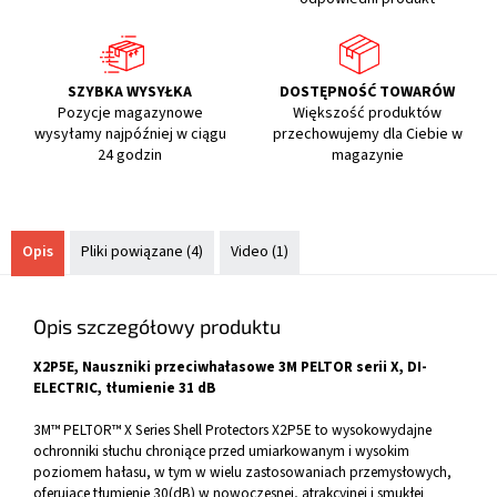
SZYBKA WYSYŁKA
DOSTĘPNOŚĆ TOWARÓW
Pozycje magazynowe
Większość produktów
wysyłamy najpóźniej w ciągu
przechowujemy dla Ciebie w
24 godzin
magazynie
Opis
Pliki powiązane (4)
Video (1)
Opis szczegółowy produktu
X2P5E, Nauszniki przeciwhałasowe 3M PELTOR serii X, DI-
ELECTRIC, tłumienie 31 dB
3M™ PELTOR™ X Series Shell Protectors X2P5E to wysokowydajne
ochronniki słuchu chroniące przed umiarkowanym i wysokim
poziomem hałasu, w tym w wielu zastosowaniach przemysłowych,
oferujące tłumienie 30(dB) w nowoczesnej, atrakcyjnej i smukłej