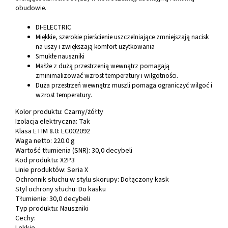
obudowie.
DI-ELECTRIC
Miękkie, szerokie pierścienie uszczelniające zmniejszają nacisk
na uszy i zwiększają komfort użytkowania
Smukłe nauszniki
Małże z dużą przestrzenią wewnątrz pomagają
zminimalizować wzrost temperatury i wilgotności.
Duża przestrzeń wewnątrz muszli pomaga ograniczyć wilgoć i
wzrost temperatury.
Kolor produktu:
Czarny/żółty
Izolacja elektryczna:
Tak
Klasa ETIM 8.0:
EC002092
Waga netto:
220.0 g
Wartość tłumienia (SNR):
30,0 decybeli
Kod produktu:
X2P3
Linie produktów:
Seria X
Ochronnik słuchu w stylu skorupy:
Dołączony kask
Styl ochrony słuchu:
Do kasku
Tłumienie:
30,0 decybeli
Typ produktu:
Nauszniki
Cechy: