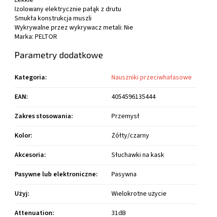
Lekkie
Izolowany elektrycznie pałąk z drutu
Smukła konstrukcja muszli
Wykrywalne przez wykrywacz metali:
Nie
Marka:
PELTOR
Parametry dodatkowe
Kategoria
:
Nauszniki przeciwhałasowe
EAN
:
4054596135444
Zakres stosowania
:
Przemysł
Kolor
:
Żółty/czarny
Akcesoria
:
Słuchawki na kask
Pasywne lub elektroniczne
:
Pasywna
Użyj
:
Wielokrotne użycie
Attenuation
:
31dB